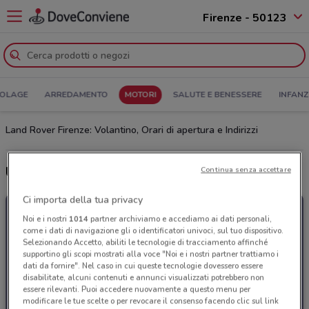
Firenze - 50123
COLAGE
ARREDAMENTO
MOTORI
SALUTE E BENESSERE
INFANZ
Land Rover Firenze: Volantino, Orari di apertura e Indirizzi
Ultime offerte del volantino Land Rover
Continua senza accettare
Ci importa della tua privacy
Noi e i nostri
1014
partner archiviamo e accediamo ai dati personali,
come i dati di navigazione gli o identificatori univoci, sul tuo dispositivo.
Selezionando Accetto, abiliti le tecnologie di tracciamento affinché
supportino gli scopi mostrati alla voce "Noi e i nostri partner trattiamo i
dati da fornire". Nel caso in cui queste tecnologie dovessero essere
disabilitate, alcuni contenuti e annunci visualizzati potrebbero non
essere rilevanti. Puoi accedere nuovamente a questo menu per
modificare le tue scelte o per revocare il consenso facendo clic sul link