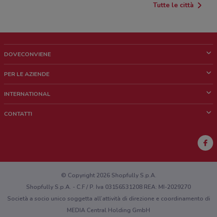
Tutte le città
DOVECONVIENE
Cos'è DoveConviene
PER LE AZIENDE
Chi siamo
Cosa facciamo
INTERNATIONAL
News e media
Richieste commerciali e marketing
Brazil
CONTATTI
Lavora con noi
Mexico
Segnalazione punto vendita
France
Segnalazione Volantino
Australia
Hai un malfunzionamento sul web o sull'app?
New Zealand
© Copyright 2026 Shopfully S.p.A.
Shopfully S.p.A. - C.F / P. Iva 03156531208 REA: MI-2029270
Società a socio unico soggetta all’attività di direzione e coordinamento di
MEDIA Central Holding GmbH