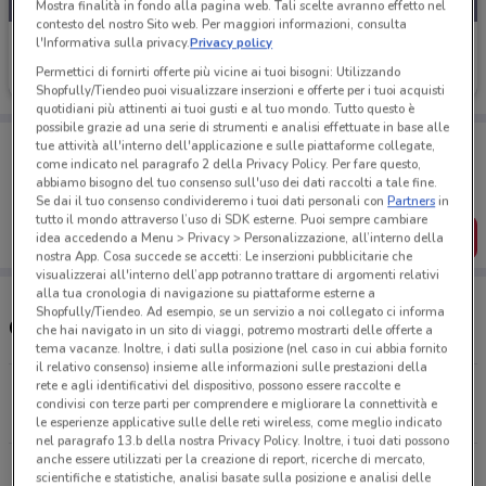
Mostra finalità in fondo alla pagina web. Tali scelte avranno effetto nel
contesto del nostro Sito web. Per maggiori informazioni, consulta
l'Informativa sulla privacy.
Privacy policy
Land Rover
Permettici di fornirti offerte più vicine ai tuoi bisogni: Utilizzando
3.2 km
Shopfully/Tiendeo puoi visualizzare inserzioni e offerte per i tuoi acquisti
quotidiani più attinenti ai tuoi gusti e al tuo mondo. Tutto questo è
possibile grazie ad una serie di strumenti e analisi effettuate in base alle
Porta DoveConviene sempre con te!
tue attività all'interno dell'applicazione e sulle piattaforme collegate,
Puoi trovare le migliori offerte dei negozi vicino a te,
come indicato nel paragrafo 2 della Privacy Policy. Per fare questo,
salvarle e creare la tua lista del risparmio, comodamente
abbiamo bisogno del tuo consenso sull'uso dei dati raccolti a tale fine.
dal tuo cellulare.
Se dai il tuo consenso condivideremo i tuoi dati personali con
Partners
in
tutto il mondo attraverso l’uso di SDK esterne. Puoi sempre cambiare
SCARICA L’APP
idea accedendo a Menu > Privacy > Personalizzazione, all’interno della
nostra App. Cosa succede se accetti: Le inserzioni pubblicitarie che
visualizzerai all'interno dell’app potranno trattare di argomenti relativi
alla tua cronologia di navigazione su piattaforme esterne a
Shopfully/Tiendeo. Ad esempio, se un servizio a noi collegato ci informa
Concessionari Land Rover nelle vicinanze
che hai navigato in un sito di viaggi, potremo mostrarti delle offerte a
tema vacanze. Inoltre, i dati sulla posizione (nel caso in cui abbia fornito
il relativo consenso) insieme alle informazioni sulle prestazioni della
rete e agli identificativi del dispositivo, possono essere raccolte e
Via Empoli, 43227 Firenze
condivisi con terze parti per comprendere e migliorare la connettività e
3.2 km
le esperienze applicative sulle delle reti wireless, come meglio indicato
nel paragrafo 13.b della nostra Privacy Policy. Inoltre, i tuoi dati possono
anche essere utilizzati per la creazione di report, ricerche di mercato,
Via Curzio Malaparte, 10 Firenze
scientifiche e statistiche, analisi basate sulla posizione e analisi delle