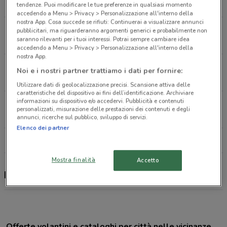
6.7 km
tendenze. Puoi modificare le tue preferenze in qualsiasi momento
accedendo a Menu > Privacy > Personalizzazione all'interno della
nostra App. Cosa succede se rifiuti: Continuerai a visualizzare annunci
La Torre Petrona, 18A Scarperia E San Piero
pubblicitari, ma riguarderanno argomenti generici e probabilmente non
saranno rilevanti per i tuoi interessi. Potrai sempre cambiare idea
22.4 km
accedendo a Menu > Privacy > Personalizzazione all'interno della
nostra App.
Via Calice Snc Agliana
Noi e i nostri partner trattiamo i dati per fornire:
22.4 km
Utilizzare dati di geolocalizzazione precisi. Scansione attiva delle
caratteristiche del dispositivo ai fini dell’identificazione. Archiviare
informazioni su dispositivo e/o accedervi. Pubblicità e contenuti
Via A. Volta, 22 Agliana
personalizzati, misurazione delle prestazioni dei contenuti e degli
22.4 km
annunci, ricerche sul pubblico, sviluppo di servizi.
Elenco dei partner
Tutti i negozi Land Rover
Mostra finalità
Accetto
Land Rover, offerte e concessionari
Offerte volantini e cataloghi per città nelle vicinanze