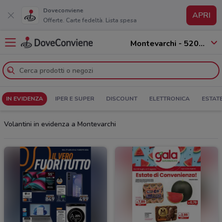
Doveconviene
APRI
Offerte. Carte fedeltà. Lista spesa
Montevarchi - 52020
IN EVIDENZA
IPER E SUPER
DISCOUNT
ELETTRONICA
ESTAT
Volantini in evidenza a Montevarchi