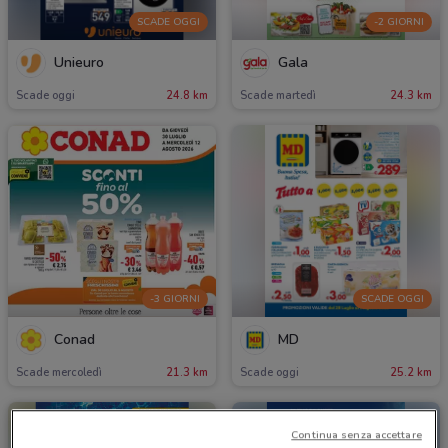
SCADE OGGI
-2 GIORNI
Unieuro
Gala
Scade oggi
24.8 km
Scade martedì
24.3 km
-3 GIORNI
SCADE OGGI
Conad
MD
Scade mercoledì
21.3 km
Scade oggi
25.2 km
Continua senza accettare