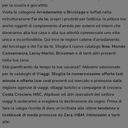
per la scuola e giocattoli.
Visita le categorie
Arredamento
e
Bricolage
e tuffati nella
ristrutturazione
Fai da te
, scopri i prodotti per l’edilizia, la pittura ma
anche oggetti di complemento d’arredo per esterni ed interni che
doneranno alla tua casa o alla tua attività commerciale uno stile
unico e inconfondibile. Qui trovi le migliori catene d’arredamento,
del bricolage e del Fai da te. Sfoglia il nuovo catalogo
Ikea
,
Mondo
Convenienza, Leroy Merlin, Bricoman
e di tanti altri presenti
nella tua zona.
Stai pianificando da tempo le tue vacanze? Abbiamo selezionato
per te cataloghi di
Viaggi
.
Sfoglia le numerosissime offerte last
minute e offerte low cost
presenti sul mercato e promosse dalle
migliore agenzie di viaggi, villaggi turistici e compagnie di crociera.
Costa Crociere, MSC, Alpitour
ed altri specialisti del settore
viaggi ti aiuteranno a scegliere la destinazione da sogno. Prima di
fare la valigia ricorda di dare un’occhiata alle ultime
tendenze e
lookbook di moda
promosse da
Zara, H&M
,
Intimissimi
e tanti
altri.