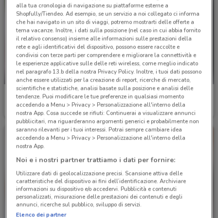
alla tua cronologia di navigazione su piattaforme esterne a
Shopfully/Tiendeo. Ad esempio, se un servizio a noi collegato ci informa
che hai navigato in un sito di viaggi, potremo mostrarti delle offerte a
tema vacanze. Inoltre, i dati sulla posizione (nel caso in cui abbia fornito
il relativo consenso) insieme alle informazioni sulle prestazioni della
rete e agli identificativi del dispositivo, possono essere raccolte e
condivisi con terze parti per comprendere e migliorare la connettività e
le esperienze applicative sulle delle reti wireless, come meglio indicato
nel paragrafo 13.b della nostra Privacy Policy. Inoltre, i tuoi dati possono
-3 GIORNI
anche essere utilizzati per la creazione di report, ricerche di mercato,
scientifiche e statistiche, analisi basate sulla posizione e analisi delle
Conad City
Toys Center
tendenze. Puoi modificare le tue preferenze in qualsiasi momento
accedendo a Menu > Privacy > Personalizzazione all'interno della
Scade mercoledì
400 m
Scade il 31/12
25.1 km
nostra App. Cosa succede se rifiuti: Continuerai a visualizzare annunci
pubblicitari, ma riguarderanno argomenti generici e probabilmente non
saranno rilevanti per i tuoi interessi. Potrai sempre cambiare idea
accedendo a Menu > Privacy > Personalizzazione all'interno della
nostra App.
Noi e i nostri partner trattiamo i dati per fornire:
Utilizzare dati di geolocalizzazione precisi. Scansione attiva delle
caratteristiche del dispositivo ai fini dell’identificazione. Archiviare
informazioni su dispositivo e/o accedervi. Pubblicità e contenuti
personalizzati, misurazione delle prestazioni dei contenuti e degli
annunci, ricerche sul pubblico, sviluppo di servizi.
Elenco dei partner