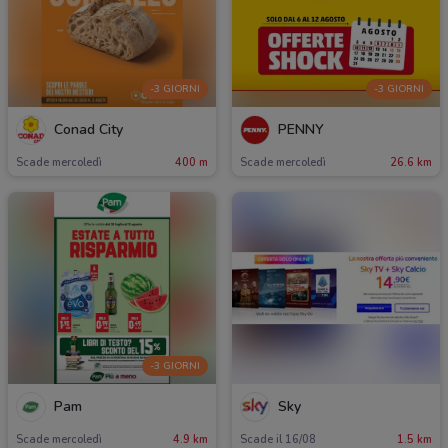
-3 GIORNI
-3 GIORNI
Conad City
PENNY
Scade mercoledì
400 m
Scade mercoledì
26.6 km
-3 GIORNI
Pam
Sky
Scade mercoledì
4.9 km
Scade il 16/08
1.5 km