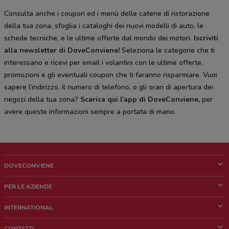
Consulta anche i coupon ed i menù delle catene di ristorazione
della tua zona, sfoglia i cataloghi dei nuovi modelli di auto, le
schede tecniche, e le ultime offerte dal mondo dei motori.
Iscriviti
alla newsletter di DoveConviene
!
Seleziona le categorie che ti
interessano e ricevi per email i volantini con le ultime offerte,
promozioni e gli eventuali coupon che ti faranno risparmiare. Vuoi
sapere l’indirizzo, il numero di telefono, o gli orari di apertura dei
negozi della tua zona?
Scarica qui l’app di DoveConviene
,
per
avere queste informazioni sempre a portata di mano.
DOVECONVIENE
Cos'è DoveConviene
PER LE AZIENDE
Chi siamo
Cosa facciamo
INTERNATIONAL
News e media
Richieste commerciali e marketing
Brazil
CONTATTI