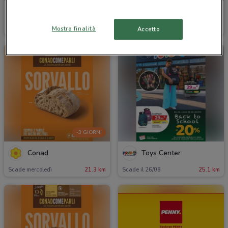
Bimbo Store
OBI
Mostra finalità
Accetto
Scade il 26/08
24.4 km
Scade il 23/08
800 m
-3 GIORNI
Conad
Toys Center
Scade mercoledì
21.3 km
Scade il 26/08
25.1 km