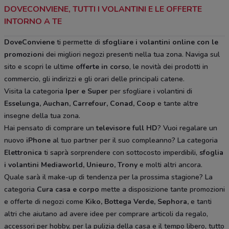
DOVECONVIENE, TUTTI I VOLANTINI E LE OFFERTE
INTORNO A TE
DoveConviene
ti permette di
sfogliare i volantini online con le
promozioni
dei migliori negozi presenti nella tua zona. Naviga sul
sito e scopri le ultime
offerte in corso
, le novità dei prodotti in
commercio, gli indirizzi e gli orari delle principali catene.
Visita la categoria
Iper e Super
per sfogliare i volantini di
Esselunga, Auchan, Carrefour, Conad, Coop
e tante altre
insegne della tua zona.
Hai pensato di comprare un
televisore full HD
? Vuoi regalare un
nuovo
iPhone
al tuo partner per il suo compleanno? La categoria
Elettronica
ti saprà sorprendere con sottocosto imperdibili,
sfoglia
i volantini
Mediaworld, Unieuro, Trony
e molti altri ancora.
Quale sarà il make-up di tendenza per la prossima stagione? La
categoria
Cura casa e corpo
mette a disposizione tante promozioni
e offerte di negozi come
Kiko, Bottega Verde, Sephora,
e tanti
altri che aiutano ad avere idee
per comprare articoli da regalo,
accessori per hobby, per la pulizia della casa e il tempo libero, tutto