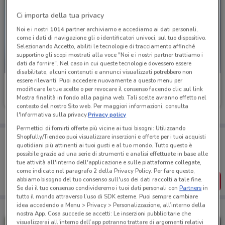
Ci importa della tua privacy
Noi e i nostri
1014
partner archiviamo e accediamo ai dati personali,
come i dati di navigazione gli o identificatori univoci, sul tuo dispositivo.
Selezionando Accetto, abiliti le tecnologie di tracciamento affinché
supportino gli scopi mostrati alla voce "Noi e i nostri partner trattiamo i
dati da fornire". Nel caso in cui queste tecnologie dovessero essere
disabilitate, alcuni contenuti e annunci visualizzati potrebbero non
essere rilevanti. Puoi accedere nuovamente a questo menu per
Euronics
Euronics
modificare le tue scelte o per revocare il consenso facendo clic sul link
Mostra finalità in fondo alla pagina web. Tali scelte avranno effetto nel
Scade il 19/08
994 m
Scade il 19/08
994 m
contesto del nostro Sito web. Per maggiori informazioni, consulta
l'Informativa sulla privacy.
Privacy policy
Permettici di fornirti offerte più vicine ai tuoi bisogni: Utilizzando
Porta DoveConviene sempre con te!
Shopfully/Tiendeo puoi visualizzare inserzioni e offerte per i tuoi acquisti
quotidiani più attinenti ai tuoi gusti e al tuo mondo. Tutto questo è
Puoi trovare le migliori offerte dei negozi vicino a te,
possibile grazie ad una serie di strumenti e analisi effettuate in base alle
salvarle e creare la tua lista del risparmio, comodamente
dal tuo cellulare.
tue attività all'interno dell'applicazione e sulle piattaforme collegate,
come indicato nel paragrafo 2 della Privacy Policy. Per fare questo,
abbiamo bisogno del tuo consenso sull'uso dei dati raccolti a tale fine.
SCARICA L’APP
Se dai il tuo consenso condivideremo i tuoi dati personali con
Partners
in
tutto il mondo attraverso l’uso di SDK esterne. Puoi sempre cambiare
idea accedendo a Menu > Privacy > Personalizzazione, all’interno della
nostra App. Cosa succede se accetti: Le inserzioni pubblicitarie che
visualizzerai all'interno dell’app potranno trattare di argomenti relativi