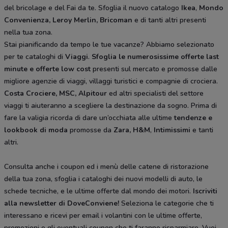
del bricolage e del Fai da te. Sfoglia il nuovo catalogo
Ikea
,
Mondo
Convenienza, Leroy Merlin, Bricoman
e di tanti altri presenti
nella tua zona.
Stai pianificando da tempo le tue vacanze? Abbiamo selezionato
per te cataloghi di
Viaggi
.
Sfoglia le numerosissime offerte last
minute e offerte low cost
presenti sul mercato e promosse dalle
migliore agenzie di viaggi, villaggi turistici e compagnie di crociera.
Costa Crociere, MSC, Alpitour
ed altri specialisti del settore
viaggi ti aiuteranno a scegliere la destinazione da sogno. Prima di
fare la valigia ricorda di dare un’occhiata alle ultime
tendenze e
lookbook di moda
promosse da
Zara, H&M
,
Intimissimi
e tanti
altri.
Consulta anche i coupon ed i menù delle catene di ristorazione
della tua zona, sfoglia i cataloghi dei nuovi modelli di auto, le
schede tecniche, e le ultime offerte dal mondo dei motori.
Iscriviti
alla newsletter di DoveConviene
!
Seleziona le categorie che ti
interessano e ricevi per email i volantini con le ultime offerte,
promozioni e gli eventuali coupon che ti faranno risparmiare. Vuoi