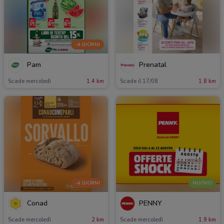
-4 GIORNI
Pam
Prenatal
Scade mercoledì
1.4 km
Scade il 17/08
1.8 km
-4 GIORNI
NUOVO
Conad
PENNY
Scade mercoledì
2 km
Scade mercoledì
1.9 km