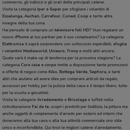
commercio, gli indirizzi e gli orari delle principali catene.
Visita la categoria
Iper e Super
per sfogliare i volantini di
Esselunga, Auchan, Carrefour, Conad, Coop
e tante altre
insegne della tua zona.
Hai pensato di comprare un
televisore full HD
? Vuoi regalare un
nuovo
iPhone
al tuo partner per il suo compleanno? La categoria
Elettronica
ti saprà sorprendere con sottocosto imperdibili,
sfoglia
i volantini
Mediaworld, Unieuro, Trony
e molti altri ancora.
Quale sarà il make-up di tendenza per la prossima stagione? La
categoria
Cura casa e corpo
mette a disposizione tante promozioni
e offerte di negozi come
Kiko, Bottega Verde, Sephora,
e tanti
altri che aiutano ad avere idee
per comprare articoli da regalo,
accessori per hobby, per la pulizia della casa e il tempo libero, tutto
per la scuola e giocattoli.
Visita le categorie
Arredamento
e
Bricolage
e tuffati nella
ristrutturazione
Fai da te
, scopri i prodotti per l’edilizia, la pittura ma
anche oggetti di complemento d’arredo per esterni ed interni che
doneranno alla tua casa o alla tua attività commerciale uno stile
unico e inconfondibile. Qui trovi le migliori catene d’arredamento,