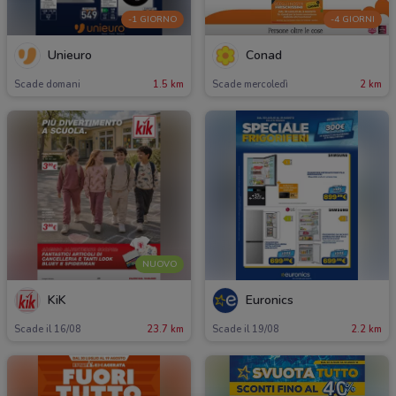
-1 GIORNO
-4 GIORNI
Unieuro
Conad
Scade domani
1.5 km
Scade mercoledì
2 km
NUOVO
KiK
Euronics
Scade il 16/08
23.7 km
Scade il 19/08
2.2 km