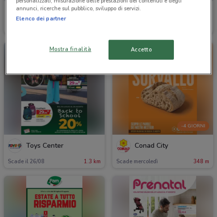
personalizzati, misurazione delle prestazioni dei contenuti e degli
annunci, ricerche sul pubblico, sviluppo di servizi.
Bimbo Store
Dpiu
Elenco dei partner
Scade il 26/08
1.3 km
Scade il 16/08
13.4 km
Mostra finalità
Accetto
-4 GIORNI
Toys Center
Conad City
Scade il 26/08
1.3 km
Scade mercoledì
348 m