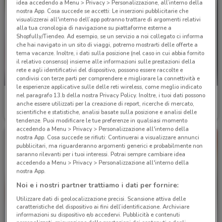
idea accedendo a Menu > Privacy > Personalizzazione, all’interno della
nostra App. Cosa succede se accetti: Le inserzioni pubblicitarie che
visualizzerai all'interno dell’app potranno trattare di argomenti relativi
alla tua cronologia di navigazione su piattaforme esterne a
Shopfully/Tiendeo. Ad esempio, se un servizio a noi collegato ci informa
che hai navigato in un sito di viaggi, potremo mostrarti delle offerte a
tema vacanze. Inoltre, i dati sulla posizione (nel caso in cui abbia fornito
il relativo consenso) insieme alle informazioni sulle prestazioni della
rete e agli identificativi del dispositivo, possono essere raccolte e
-4 GIORNI
condivisi con terze parti per comprendere e migliorare la connettività e
le esperienze applicative sulle delle reti wireless, come meglio indicato
nel paragrafo 13.b della nostra Privacy Policy. Inoltre, i tuoi dati possono
Conad City
Toys Center
anche essere utilizzati per la creazione di report, ricerche di mercato,
scientifiche e statistiche, analisi basate sulla posizione e analisi delle
Scade mercoledì
348 m
Scade il 31/12
1.3 km
tendenze. Puoi modificare le tue preferenze in qualsiasi momento
accedendo a Menu > Privacy > Personalizzazione all'interno della
nostra App. Cosa succede se rifiuti: Continuerai a visualizzare annunci
pubblicitari, ma riguarderanno argomenti generici e probabilmente non
saranno rilevanti per i tuoi interessi. Potrai sempre cambiare idea
accedendo a Menu > Privacy > Personalizzazione all'interno della
nostra App.
Noi e i nostri partner trattiamo i dati per fornire:
Utilizzare dati di geolocalizzazione precisi. Scansione attiva delle
caratteristiche del dispositivo ai fini dell’identificazione. Archiviare
informazioni su dispositivo e/o accedervi. Pubblicità e contenuti