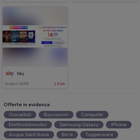
Sky
Scade il 16/08
1.9 km
Offerte in evidenza
Giocattoli
Bocconcini
Computer
Elettrodomestici
Samsung Galaxy
iPhone
Acqua Sant'Anna
Birra
Tupperware