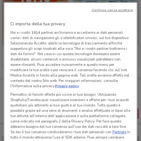
Continua senza accettare
Ci importa della tua privacy
Noi e i nostri
1014
partner archiviamo e accediamo ai dati personali,
come i dati di navigazione gli o identificatori univoci, sul tuo dispositivo.
Selezionando Accetto, abiliti le tecnologie di tracciamento affinché
supportino gli scopi mostrati alla voce "Noi e i nostri partner trattiamo i
Expert
Euronics
dati da fornire". Nel caso in cui queste tecnologie dovessero essere
disabilitate, alcuni contenuti e annunci visualizzati potrebbero non
Scade il 19/08
7.5 km
Scade il 19/08
2.2 km
essere rilevanti. Puoi accedere nuovamente a questo menu per
modificare le tue scelte o per revocare il consenso facendo clic sul link
Mostra finalità in fondo alla pagina web. Tali scelte avranno effetto nel
contesto del nostro Sito web. Per maggiori informazioni, consulta
Porta DoveConviene sempre con te!
l'Informativa sulla privacy.
Privacy policy
Puoi trovare le migliori offerte dei negozi vicino a te,
Permettici di fornirti offerte più vicine ai tuoi bisogni: Utilizzando
salvarle e creare la tua lista del risparmio, comodamente
Shopfully/Tiendeo puoi visualizzare inserzioni e offerte per i tuoi acquisti
dal tuo cellulare.
quotidiani più attinenti ai tuoi gusti e al tuo mondo. Tutto questo è
possibile grazie ad una serie di strumenti e analisi effettuate in base alle
SCARICA L’APP
tue attività all'interno dell'applicazione e sulle piattaforme collegate,
come indicato nel paragrafo 2 della Privacy Policy. Per fare questo,
abbiamo bisogno del tuo consenso sull'uso dei dati raccolti a tale fine.
Se dai il tuo consenso condivideremo i tuoi dati personali con
Partners
in
tutto il mondo attraverso l’uso di SDK esterne. Puoi sempre cambiare