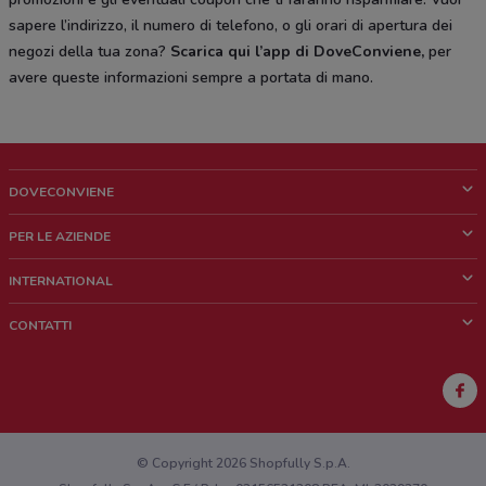
sapere l’indirizzo, il numero di telefono, o gli orari di apertura dei
negozi della tua zona?
Scarica qui l’app di DoveConviene
,
per
avere queste informazioni sempre a portata di mano.
DOVECONVIENE
Cos'è DoveConviene
PER LE AZIENDE
Chi siamo
Cosa facciamo
INTERNATIONAL
News e media
Richieste commerciali e marketing
Brazil
CONTATTI
Lavora con noi
Mexico
Segnalazione punto vendita
France
Segnalazione Volantino
Australia
Hai un malfunzionamento sul web o sull'app?
New Zealand
© Copyright 2026 Shopfully S.p.A.