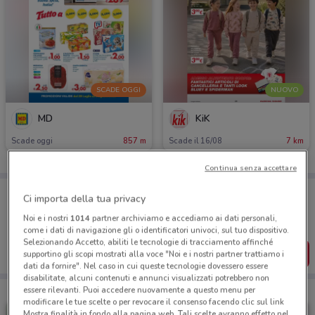
SCADE OGGI
NUOVO
MD
KiK
Scade oggi
857 m
Scade il 16/08
7 km
Continua senza accettare
Porta DoveConviene sempre con te!
Ci importa della tua privacy
Puoi trovare le migliori offerte dei negozi vicino a te,
salvarle e creare la tua lista del risparmio, comodamente
Noi e i nostri
1014
partner archiviamo e accediamo ai dati personali,
dal tuo cellulare.
come i dati di navigazione gli o identificatori univoci, sul tuo dispositivo.
Selezionando Accetto, abiliti le tecnologie di tracciamento affinché
SCARICA L’APP
supportino gli scopi mostrati alla voce "Noi e i nostri partner trattiamo i
dati da fornire". Nel caso in cui queste tecnologie dovessero essere
disabilitate, alcuni contenuti e annunci visualizzati potrebbero non
essere rilevanti. Puoi accedere nuovamente a questo menu per
modificare le tue scelte o per revocare il consenso facendo clic sul link
Mostra finalità in fondo alla pagina web. Tali scelte avranno effetto nel