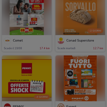
-2 GIORNI
Comet
Conad Superstore
Scade il 19/08
17.4 km
Scade martedì
12.7 km
-3 GIORNI
PENNY
Expert