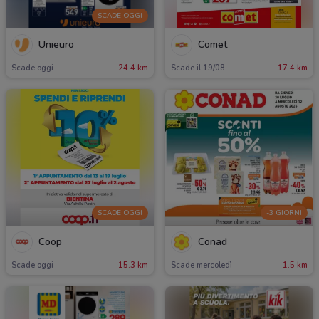
SCADE OGGI
Unieuro
Comet
Scade oggi
24.4 km
Scade il 19/08
17.4 km
SCADE OGGI
-3 GIORNI
Coop
Conad
Scade oggi
15.3 km
Scade mercoledì
1.5 km