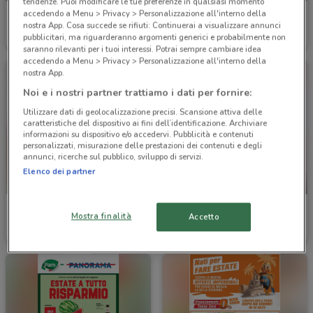
tendenze. Puoi modificare le tue preferenze in qualsiasi momento
accedendo a Menu > Privacy > Personalizzazione all'interno della
Euronics
Euronics
nostra App. Cosa succede se rifiuti: Continuerai a visualizzare annunci
pubblicitari, ma riguarderanno argomenti generici e probabilmente non
Scade il 19/08
15.2 km
Scade il 19/08
15.2 km
saranno rilevanti per i tuoi interessi. Potrai sempre cambiare idea
accedendo a Menu > Privacy > Personalizzazione all'interno della
nostra App.
Noi e i nostri partner trattiamo i dati per fornire:
Utilizzare dati di geolocalizzazione precisi. Scansione attiva delle
caratteristiche del dispositivo ai fini dell’identificazione. Archiviare
informazioni su dispositivo e/o accedervi. Pubblicità e contenuti
personalizzati, misurazione delle prestazioni dei contenuti e degli
annunci, ricerche sul pubblico, sviluppo di servizi.
Elenco dei partner
-3 GIORNI
ZONA
Conad City
Mostra finalità
Accetto
Scade il 16/08
13.2 km
Scade mercoledì
11.1 km