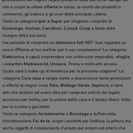
sito e scopri le ultime
offerte in corso
, le novità dei prodotti in
commercio, gli indirizzi e gli orari delle principali catene.
Visita la categoria
Iper e Super
per sfogliare i volantini di
Esselunga, Auchan, Carrefour, Conad, Coop
e tante altre
insegne della tua zona.
Hai pensato di comprare un
televisore full HD
? Vuoi regalare un
nuovo
iPhone
al tuo partner per il suo compleanno? La categoria
Elettronica
ti saprà sorprendere con sottocosto imperdibili,
sfoglia
i volantini
Mediaworld, Unieuro, Trony
e molti altri ancora.
Quale sarà il make-up di tendenza per la prossima stagione? La
categoria
Cura casa e corpo
mette a disposizione tante promozioni
e offerte di negozi come
Kiko, Bottega Verde, Sephora,
e tanti
altri che aiutano ad avere idee
per comprare articoli da regalo,
accessori per hobby, per la pulizia della casa e il tempo libero, tutto
per la scuola e giocattoli.
Visita le categorie
Arredamento
e
Bricolage
e tuffati nella
ristrutturazione
Fai da te
, scopri i prodotti per l’edilizia, la pittura ma
anche oggetti di complemento d’arredo per esterni ed interni che