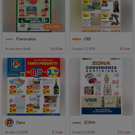
-3 GIORNI
Panorama
OBI
Scade mercoledì
14.8 km
Scade il 23/08
9.2 km
Dpiu
ZONA
Scade il 16/08
5.1 km
Scade il 16/08
13.2 km