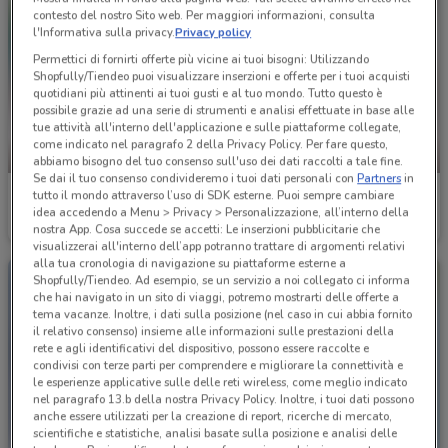
contesto del nostro Sito web. Per maggiori informazioni, consulta
l'Informativa sulla privacy.
Privacy policy
Permettici di fornirti offerte più vicine ai tuoi bisogni: Utilizzando
Shopfully/Tiendeo puoi visualizzare inserzioni e offerte per i tuoi acquisti
quotidiani più attinenti ai tuoi gusti e al tuo mondo. Tutto questo è
possibile grazie ad una serie di strumenti e analisi effettuate in base alle
tue attività all'interno dell'applicazione e sulle piattaforme collegate,
come indicato nel paragrafo 2 della Privacy Policy. Per fare questo,
-3 GIORNI
NUOVO
abbiamo bisogno del tuo consenso sull'uso dei dati raccolti a tale fine.
Se dai il tuo consenso condivideremo i tuoi dati personali con
Partners
in
Conad Superstore
Famila
tutto il mondo attraverso l’uso di SDK esterne. Puoi sempre cambiare
idea accedendo a Menu > Privacy > Personalizzazione, all’interno della
Scade mercoledì
12.7 km
Scade il 19/08
15.7 km
nostra App. Cosa succede se accetti: Le inserzioni pubblicitarie che
visualizzerai all'interno dell’app potranno trattare di argomenti relativi
alla tua cronologia di navigazione su piattaforme esterne a
Shopfully/Tiendeo. Ad esempio, se un servizio a noi collegato ci informa
che hai navigato in un sito di viaggi, potremo mostrarti delle offerte a
tema vacanze. Inoltre, i dati sulla posizione (nel caso in cui abbia fornito
il relativo consenso) insieme alle informazioni sulle prestazioni della
rete e agli identificativi del dispositivo, possono essere raccolte e
condivisi con terze parti per comprendere e migliorare la connettività e
le esperienze applicative sulle delle reti wireless, come meglio indicato
nel paragrafo 13.b della nostra Privacy Policy. Inoltre, i tuoi dati possono
anche essere utilizzati per la creazione di report, ricerche di mercato,
scientifiche e statistiche, analisi basate sulla posizione e analisi delle