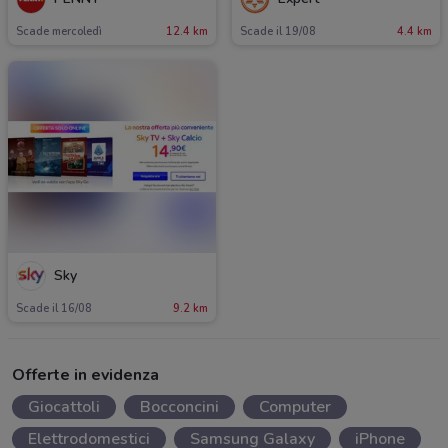
Scade mercoledì
12.4 km
Scade il 19/08
4.4 km
Sky
Scade il 16/08
9.2 km
Offerte in evidenza
Giocattoli
Bocconcini
Computer
Elettrodomestici
Samsung Galaxy
iPhone