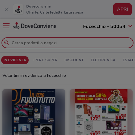
Doveconviene
APRI
Offerte. Carte fedeltà. Lista spesa
Fucecchio - 50054
IN EVIDENZA
IPER E SUPER
DISCOUNT
ELETTRONICA
ESTAT
Volantini in evidenza a Fucecchio