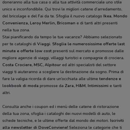
doneranno alla tua casa o alla tua attività commerciale uno stile
unico e inconfondibile. Qui trovi le migliori catene d’arredamento,
del bricolage e del Fai da te. Sfoglia il nuovo catalogo
Ikea
,
Mondo
Convenienza, Leroy Merlin, Bricoman
e di tanti altri presenti
nella tua zona.
Stai pianificando da tempo le tue vacanze? Abbiamo selezionato
per te cataloghi di
Viaggi
.
Sfoglia le numerosissime offerte last
minute e offerte low cost
presenti sul mercato e promosse dalle
migliore agenzie di viaggi, villaggi turistici e compagnie di crociera.
Costa Crociere, MSC, Alpitour
ed altri specialisti del settore
viaggi ti aiuteranno a scegliere la destinazione da sogno. Prima di
fare la valigia ricorda di dare un’occhiata alle ultime
tendenze e
lookbook di moda
promosse da
Zara, H&M
,
Intimissimi
e tanti
altri.
Consulta anche i coupon ed i menù delle catene di ristorazione
della tua zona, sfoglia i cataloghi dei nuovi modelli di auto, le
schede tecniche, e le ultime offerte dal mondo dei motori.
Iscriviti
alla newsletter di DoveConviene
!
Seleziona le categorie che ti