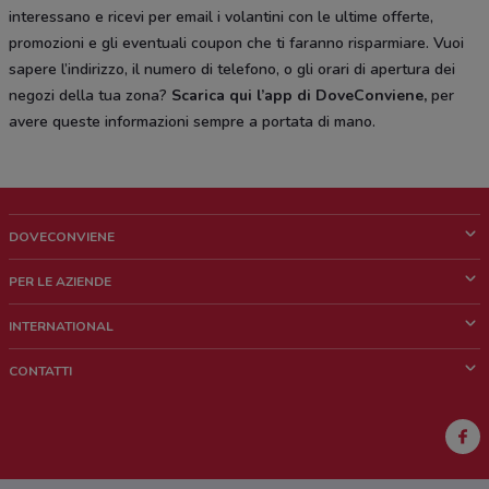
interessano e ricevi per email i volantini con le ultime offerte,
promozioni e gli eventuali coupon che ti faranno risparmiare. Vuoi
sapere l’indirizzo, il numero di telefono, o gli orari di apertura dei
negozi della tua zona?
Scarica qui l’app di DoveConviene
,
per
avere queste informazioni sempre a portata di mano.
DOVECONVIENE
Cos'è DoveConviene
PER LE AZIENDE
Chi siamo
Cosa facciamo
INTERNATIONAL
News e media
Richieste commerciali e marketing
Brazil
CONTATTI
Lavora con noi
Mexico
Segnalazione punto vendita
France
Segnalazione Volantino
Australia
Hai un malfunzionamento sul web o sull'app?