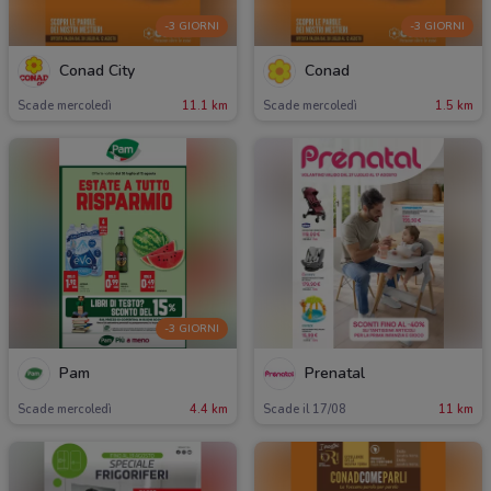
-3 GIORNI
-3 GIORNI
Conad City
Conad
Scade mercoledì
11.1 km
Scade mercoledì
1.5 km
-3 GIORNI
Pam
Prenatal
Scade mercoledì
4.4 km
Scade il 17/08
11 km