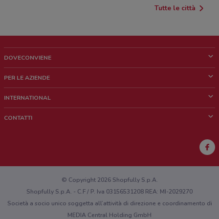
Tutte le città
DOVECONVIENE
Cos'è DoveConviene
PER LE AZIENDE
Chi siamo
Cosa facciamo
INTERNATIONAL
News e media
Richieste commerciali e marketing
Brazil
CONTATTI
Lavora con noi
Mexico
Segnalazione punto vendita
France
Segnalazione Volantino
Australia
Hai un malfunzionamento sul web o sull'app?
New Zealand
© Copyright 2026 Shopfully S.p.A.
Shopfully S.p.A. - C.F / P. Iva 03156531208 REA: MI-2029270
Società a socio unico soggetta all’attività di direzione e coordinamento di
MEDIA Central Holding GmbH