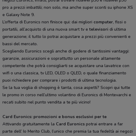
negozi Euronics, infatti, potrai trovare huawei p30 e huawei p30
pro a prezzi imbattili; non solo, ma anche super sconti su iphone XS
e Galaxy Note 9.
L’offerta di Euronics non finisce qui: dai migliori
computer
, fissi o
portatili, all’acquisto di una nuova smart tv e
televisori
di ultima
generazione; il tutto lo potrai acquistare a prezzi più convenienti e
bassi del mercato.
Scegliendo Euronics scegli anche di godere di tantissimi vantaggi:
garanzie, assicurazioni e soprattutto un personale altamente
competente che potrà consigliarti se acquistare una lavatrice con
wifi o una classica, tv LED, OLED o QLED, o quale finanziamento
puoi richiedere per comprare i prodotti di ultima tecnologia.
Se la tua voglia di shopping è tanta, cosa aspetti? Scopri qui tutte
le promo in corso nell’ultimo volantino di Euronics di Montevarchi e
recati subito nel punto vendita a te più vicino!
Card Euronics: promozioni e bonus esclusivi per te
Attivando gratuitamente la
Card Euronics
potrai entrare a far
parte dell’ Io Merito Club, l’unico che premia la tua fedeltà ai negozi