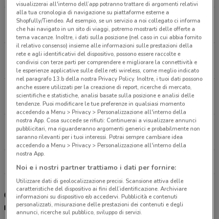
visualizzerai all'interno dell’app potranno trattare di argomenti relativi
alla tua cronologia di navigazione su piattaforme esterne a
Strada D, N.1 - San Zeno Arezzo
Shopfully/Tiendeo. Ad esempio, se un servizio a noi collegato ci informa
che hai navigato in un sito di viaggi, potremo mostrarti delle offerte a
23.8 km
APERTO
tema vacanze. Inoltre, i dati sulla posizione (nel caso in cui abbia fornito
il relativo consenso) insieme alle informazioni sulle prestazioni della
rete e agli identificativi del dispositivo, possono essere raccolte e
Viale Amendola Arezzo
condivisi con terze parti per comprendere e migliorare la connettività e
24.2 km
APERTO
le esperienze applicative sulle delle reti wireless, come meglio indicato
nel paragrafo 13.b della nostra Privacy Policy. Inoltre, i tuoi dati possono
anche essere utilizzati per la creazione di report, ricerche di mercato,
Viale Mecenate, 2 Arezzo
scientifiche e statistiche, analisi basate sulla posizione e analisi delle
26.4 km
APERTO
tendenze. Puoi modificare le tue preferenze in qualsiasi momento
accedendo a Menu > Privacy > Personalizzazione all'interno della
nostra App. Cosa succede se rifiuti: Continuerai a visualizzare annunci
Località Palazzetto Bibbiena
pubblicitari, ma riguarderanno argomenti generici e probabilmente non
saranno rilevanti per i tuoi interessi. Potrai sempre cambiare idea
26.9 km
APERTO
accedendo a Menu > Privacy > Personalizzazione all'interno della
nostra App.
Tutti i negozi Euronics
Noi e i nostri partner trattiamo i dati per fornire:
Utilizzare dati di geolocalizzazione precisi. Scansione attiva delle
caratteristiche del dispositivo ai fini dell’identificazione. Archiviare
Gli sconti del nuovo volantino Euronics e i
informazioni su dispositivo e/o accedervi. Pubblicità e contenuti
personalizzati, misurazione delle prestazioni dei contenuti e degli
negozi
annunci, ricerche sul pubblico, sviluppo di servizi.