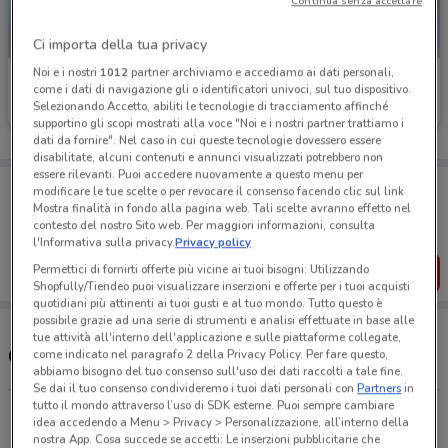
Continua senza accettare
Ci importa della tua privacy
Noi e i nostri
1012
partner archiviamo e accediamo ai dati personali,
Euronics
Euronics
come i dati di navigazione gli o identificatori univoci, sul tuo dispositivo.
Selezionando Accetto, abiliti le tecnologie di tracciamento affinché
Scade il 19/08
994 m
Scade il 19/08
994 m
supportino gli scopi mostrati alla voce "Noi e i nostri partner trattiamo i
dati da fornire". Nel caso in cui queste tecnologie dovessero essere
disabilitate, alcuni contenuti e annunci visualizzati potrebbero non
essere rilevanti. Puoi accedere nuovamente a questo menu per
Porta DoveConviene sempre con te!
modificare le tue scelte o per revocare il consenso facendo clic sul link
Puoi trovare le migliori offerte dei negozi vicino a te,
Mostra finalità in fondo alla pagina web. Tali scelte avranno effetto nel
salvarle e creare la tua lista del risparmio, comodamente
contesto del nostro Sito web. Per maggiori informazioni, consulta
dal tuo cellulare.
l'Informativa sulla privacy.
Privacy policy
Permettici di fornirti offerte più vicine ai tuoi bisogni: Utilizzando
SCARICA L’APP
Shopfully/Tiendeo puoi visualizzare inserzioni e offerte per i tuoi acquisti
quotidiani più attinenti ai tuoi gusti e al tuo mondo. Tutto questo è
possibile grazie ad una serie di strumenti e analisi effettuate in base alle
tue attività all'interno dell'applicazione e sulle piattaforme collegate,
Orari e Indirizzi Euronics
come indicato nel paragrafo 2 della Privacy Policy. Per fare questo,
abbiamo bisogno del tuo consenso sull'uso dei dati raccolti a tale fine.
Se dai il tuo consenso condivideremo i tuoi dati personali con
Partners
in
tutto il mondo attraverso l’uso di SDK esterne. Puoi sempre cambiare
V.Le Cadorna,42 Montevarchi
idea accedendo a Menu > Privacy > Personalizzazione, all’interno della
993 m
APERTO
nostra App. Cosa succede se accetti: Le inserzioni pubblicitarie che