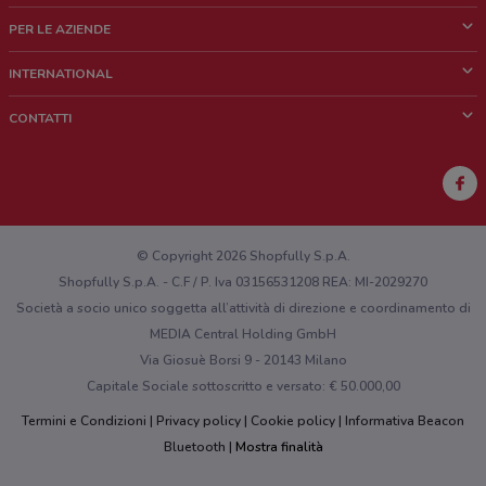
Cos'è DoveConviene
PER LE AZIENDE
Chi siamo
Cosa facciamo
INTERNATIONAL
News e media
Richieste commerciali e marketing
Brazil
CONTATTI
Lavora con noi
Mexico
Segnalazione punto vendita
France
Segnalazione Volantino
Australia
Hai un malfunzionamento sul web o sull'app?
New Zealand
© Copyright 2026 Shopfully S.p.A.
Shopfully S.p.A. - C.F / P. Iva 03156531208 REA: MI-2029270
Società a socio unico soggetta all’attività di direzione e coordinamento di
MEDIA Central Holding GmbH
Via Giosuè Borsi 9 - 20143 Milano
Capitale Sociale sottoscritto e versato: € 50.000,00
Termini e Condizioni
Privacy policy
Cookie policy
Informativa Beacon
Bluetooth
Mostra finalità