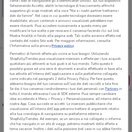
come i dati di navigazione gli o identificatori univoci, sul tuo dispositivo.
Selezionando Accetto, abiliti le tecnologie di tracciamento affinché
supportino gli scopi mostrati alla voce "Noi e i nostri partner trattiamo i
SCADE OGGI
dati da fornire". Nel caso in cui queste tecnologie dovessero essere
disabilitate, alcuni contenuti e annunci visualizzati potrebbero non
Unieuro
essere rilevanti. Puoi accedere nuovamente a questo menu per
modificare le tue scelte o per revocare il consenso facendo clic sul link
Scade oggi
24.8 km
Mostra finalità in fondo alla pagina web. Tali scelte avranno effetto nel
contesto del nostro Sito web. Per maggiori informazioni, consulta
l'Informativa sulla privacy.
Privacy policy
Permettici di fornirti offerte più vicine ai tuoi bisogni: Utilizzando
Porta DoveConviene sempre con te!
Shopfully/Tiendeo puoi visualizzare inserzioni e offerte per i tuoi acquisti
Puoi trovare le migliori offerte dei negozi vicino a te,
quotidiani più attinenti ai tuoi gusti e al tuo mondo. Tutto questo è
salvarle e creare la tua lista del risparmio, comodamente
possibile grazie ad una serie di strumenti e analisi effettuate in base alle
dal tuo cellulare.
tue attività all'interno dell'applicazione e sulle piattaforme collegate,
come indicato nel paragrafo 2 della Privacy Policy. Per fare questo,
SCARICA L’APP
abbiamo bisogno del tuo consenso sull'uso dei dati raccolti a tale fine.
Se dai il tuo consenso condivideremo i tuoi dati personali con
Partners
in
tutto il mondo attraverso l’uso di SDK esterne. Puoi sempre cambiare
idea accedendo a Menu > Privacy > Personalizzazione, all’interno della
nostra App. Cosa succede se accetti: Le inserzioni pubblicitarie che
Orari e Indirizzi Unieuro
visualizzerai all'interno dell’app potranno trattare di argomenti relativi
alla tua cronologia di navigazione su piattaforme esterne a
Shopfully/Tiendeo. Ad esempio, se un servizio a noi collegato ci informa
Ripa Di Olmo, 137 Arezzo
che hai navigato in un sito di viaggi, potremo mostrarti delle offerte a
24.8 km
APERTO
tema vacanze. Inoltre, i dati sulla posizione (nel caso in cui abbia fornito