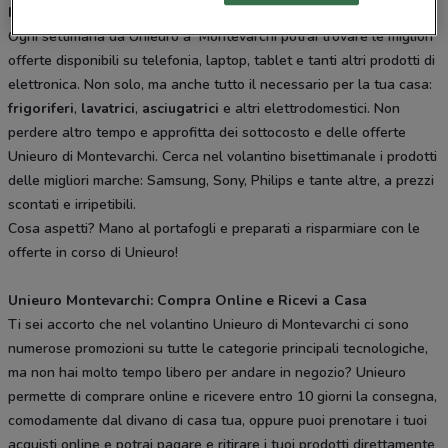
Il Nuovo Volantino Unieuro di Montevarchi è Online!
Ogni settimana da Unieuro a Montevarchi potrai trovare le migliori
offerte disponibili su telefonia, laptop, tablet e tanti altri prodotti di
elettronica. Non solo, ma anche tutto il necessario per la tua casa:
frigoriferi
,
lavatrici
,
asciugatrici
e altri elettrodomestici. Non
perdere altro tempo e approfitta dei sottocosto e delle offerte
Unieuro di Montevarchi. Cerca nel volantino bisettimanale i prodotti
delle migliori marche: Samsung, Sony, Philips e tante altre, a prezzi
scontati e irripetibili.
Cosa aspetti? Mano al portafogli e preparati a risparmiare con le
offerte in corso di Unieuro!
Unieuro Montevarchi: Compra Online e Ricevi a Casa
Ti sei accorto che nel volantino Unieuro di Montevarchi ci sono
numerose promozioni su tutte le categorie principali tecnologiche,
ma non hai molto tempo libero per andare in negozio? Unieuro
permette di comprare online e ricevere entro 10 giorni la consegna,
comodamente dal divano di casa tua, oppure puoi prenotare i tuoi
acquisti online e potrai pagare e ritirare i tuoi prodotti direttamente