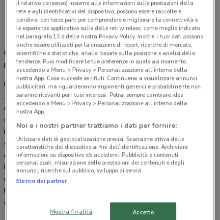
il relativo consenso) insieme alle informazioni sulle prestazioni della
rete e agli identificativi del dispositivo, possono essere raccolte e
Tutti i negozi Unieuro
condivisi con terze parti per comprendere e migliorare la connettività e
le esperienze applicative sulle delle reti wireless, come meglio indicato
nel paragrafo 13.b della nostra Privacy Policy. Inoltre, i tuoi dati possono
anche essere utilizzati per la creazione di report, ricerche di mercato,
Gli sconti del nuovo volantino Unieuro e i
scientifiche e statistiche, analisi basate sulla posizione e analisi delle
tendenze. Puoi modificare le tue preferenze in qualsiasi momento
negozi
accedendo a Menu > Privacy > Personalizzazione all'interno della
nostra App. Cosa succede se rifiuti: Continuerai a visualizzare annunci
Unieuro è presente in vari punti della città: lo trovi in Ripa Di Olmo
pubblicitari, ma riguarderanno argomenti generici e probabilmente non
saranno rilevanti per i tuoi interessi. Potrai sempre cambiare idea
137 Arezzo. Tutti i negozi sono aperti dal Lunedì alla Domenica e
accedendo a Menu > Privacy > Personalizzazione all'interno della
offrono i migliori prodotti di elettronica e per la casa a prezzi
nostra App.
scontati.
Noi e i nostri partner trattiamo i dati per fornire:
L’Unieuro di Montevarchi, propone ogni mese decine di offerte su
Utilizzare dati di geolocalizzazione precisi. Scansione attiva delle
smartphone
,
computer
, TV, playstation, piccoli e grandi
caratteristiche del dispositivo ai fini dell’identificazione. Archiviare
informazioni su dispositivo e/o accedervi. Pubblicità e contenuti
elettrodomestici e persino scooter, biciclette ed articoli per il tempo
personalizzati, misurazione delle prestazioni dei contenuti e degli
libero. Per sapere quali sono le promozioni eccezionali attive del
annunci, ricerche sul pubblico, sviluppo di servizi.
catalogo Unieuro di Montevarchi, sfoglia l’ultimo volantino online!
Elenco dei partner
Rimanere informato sulle tante iniziative promozionali del volantino
è facile con Doveconviene.
Mostra finalità
Accetto