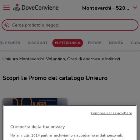
Montevarchi - 52020
ER E SUPER
DISCOUNT
ELETTRONICA
ESTATE
NOVITÀ
CUR
Unieuro Montevarchi: Volantino, Orari di apertura e Indirizzi
Scopri le Promo del catalogo Unieuro
Continua senza accettare
Ci importa della tua privacy
Noi e i nostri
1014
partner archiviamo e accediamo ai dati personali,