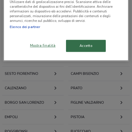
LOACKER
Utilizzare dati di geolocalizzazione precisi. Scansione attiva delle
caratteristiche del dispositivo ai fini dell’identificazione. Archiviare
informazioni su dispositivo e/o accedervi. Pubblicità e contenuti
personalizzati, misurazione delle prestazioni dei contenuti e degli
Tutti i negozi
annunci, ricerche sul pubblico, sviluppo di servizi.
Elenco dei partner
Volantini e offerte intorno a Firenze
Mostra finalità
Accetto
FIRENZE
SCANDICCI
SESTO FIORENTINO
CAMPI BISENZIO
CALENZANO
PRATO
BORGO SAN LORENZO
FIGLINE VALDARNO
EMPOLI
PISTOIA
POGGIBONSI
FUCECCHIO