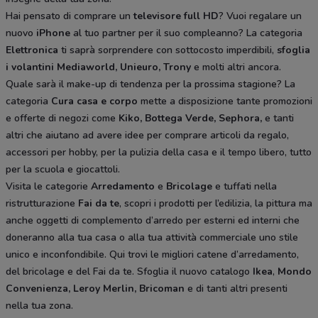
Hai pensato di comprare un
televisore full HD
? Vuoi regalare un
nuovo
iPhone
al tuo partner per il suo compleanno? La categoria
Elettronica
ti saprà sorprendere con sottocosto imperdibili,
sfoglia
i volantini
Mediaworld, Unieuro, Trony
e molti altri ancora.
Quale sarà il make-up di tendenza per la prossima stagione? La
categoria
Cura casa e corpo
mette a disposizione tante promozioni
e offerte di negozi come
Kiko, Bottega Verde, Sephora,
e tanti
altri che aiutano ad avere idee
per comprare articoli da regalo,
accessori per hobby, per la pulizia della casa e il tempo libero, tutto
per la scuola e giocattoli.
Visita le categorie
Arredamento
e
Bricolage
e tuffati nella
ristrutturazione
Fai da te
, scopri i prodotti per l’edilizia, la pittura ma
anche oggetti di complemento d’arredo per esterni ed interni che
doneranno alla tua casa o alla tua attività commerciale uno stile
unico e inconfondibile. Qui trovi le migliori catene d’arredamento,
del bricolage e del Fai da te. Sfoglia il nuovo catalogo
Ikea
,
Mondo
Convenienza, Leroy Merlin, Bricoman
e di tanti altri presenti
nella tua zona.