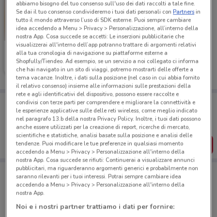
abbiamo bisogno del tuo consenso sull'uso dei dati raccolti a tale fine.
Se dai il tuo consenso condivideremo i tuoi dati personali con
Partners
in
tutto il mondo attraverso l’uso di SDK esterne. Puoi sempre cambiare
idea accedendo a Menu > Privacy > Personalizzazione, all’interno della
nostra App. Cosa succede se accetti: Le inserzioni pubblicitarie che
visualizzerai all'interno dell’app potranno trattare di argomenti relativi
Ferrarelle
alla tua cronologia di navigazione su piattaforme esterne a
Shopfully/Tiendeo. Ad esempio, se un servizio a noi collegato ci informa
Scade il 16/08
1.3 km
che hai navigato in un sito di viaggi, potremo mostrarti delle offerte a
tema vacanze. Inoltre, i dati sulla posizione (nel caso in cui abbia fornito
il relativo consenso) insieme alle informazioni sulle prestazioni della
rete e agli identificativi del dispositivo, possono essere raccolte e
Porta DoveConviene sempre con te!
condivisi con terze parti per comprendere e migliorare la connettività e
le esperienze applicative sulle delle reti wireless, come meglio indicato
Puoi trovare le migliori offerte dei negozi vicino a te,
salvarle e creare la tua lista del risparmio, comodamente
nel paragrafo 13.b della nostra Privacy Policy. Inoltre, i tuoi dati possono
dal tuo cellulare.
anche essere utilizzati per la creazione di report, ricerche di mercato,
scientifiche e statistiche, analisi basate sulla posizione e analisi delle
SCARICA L’APP
tendenze. Puoi modificare le tue preferenze in qualsiasi momento
accedendo a Menu > Privacy > Personalizzazione all'interno della
nostra App. Cosa succede se rifiuti: Continuerai a visualizzare annunci
pubblicitari, ma riguarderanno argomenti generici e probabilmente non
saranno rilevanti per i tuoi interessi. Potrai sempre cambiare idea
accedendo a Menu > Privacy > Personalizzazione all'interno della
Negozi di Novità a Firenze
nostra App.
Noi e i nostri partner trattiamo i dati per fornire: