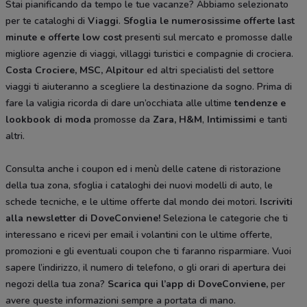
Stai pianificando da tempo le tue vacanze? Abbiamo selezionato
per te cataloghi di
Viaggi
.
Sfoglia le numerosissime offerte last
minute e offerte low cost
presenti sul mercato e promosse dalle
migliore agenzie di viaggi, villaggi turistici e compagnie di crociera.
Costa Crociere, MSC, Alpitour
ed altri specialisti del settore
viaggi ti aiuteranno a scegliere la destinazione da sogno. Prima di
fare la valigia ricorda di dare un’occhiata alle ultime
tendenze e
lookbook di moda
promosse da
Zara, H&M
,
Intimissimi
e tanti
altri.
Consulta anche i coupon ed i menù delle catene di ristorazione
della tua zona, sfoglia i cataloghi dei nuovi modelli di auto, le
schede tecniche, e le ultime offerte dal mondo dei motori.
Iscriviti
alla newsletter di DoveConviene
!
Seleziona le categorie che ti
interessano e ricevi per email i volantini con le ultime offerte,
promozioni e gli eventuali coupon che ti faranno risparmiare. Vuoi
sapere l’indirizzo, il numero di telefono, o gli orari di apertura dei
negozi della tua zona?
Scarica qui l’app di DoveConviene
,
per
avere queste informazioni sempre a portata di mano.