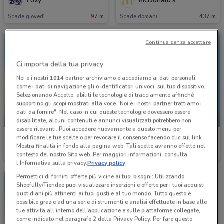
Foxy
McDonald's
Scade giovedì
97 m
Scade domani
437 m
Continua senza accettare
Ci importa della tua privacy
Noi e i nostri
1014
partner archiviamo e accediamo ai dati personali,
come i dati di navigazione gli o identificatori univoci, sul tuo dispositivo.
Selezionando Accetto, abiliti le tecnologie di tracciamento affinché
supportino gli scopi mostrati alla voce "Noi e i nostri partner trattiamo i
dati da fornire". Nel caso in cui queste tecnologie dovessero essere
-1 GIORNO
-1 GIORNO
disabilitate, alcuni contenuti e annunci visualizzati potrebbero non
essere rilevanti. Puoi accedere nuovamente a questo menu per
modificare le tue scelte o per revocare il consenso facendo clic sul link
McDonald's
McDonald's
Mostra finalità in fondo alla pagina web. Tali scelte avranno effetto nel
contesto del nostro Sito web. Per maggiori informazioni, consulta
Scade domani
437 m
Scade domani
437 m
l'Informativa sulla privacy.
Privacy policy
Permettici di fornirti offerte più vicine ai tuoi bisogni: Utilizzando
Shopfully/Tiendeo puoi visualizzare inserzioni e offerte per i tuoi acquisti
quotidiani più attinenti ai tuoi gusti e al tuo mondo. Tutto questo è
possibile grazie ad una serie di strumenti e analisi effettuate in base alle
tue attività all'interno dell'applicazione e sulle piattaforme collegate,
come indicato nel paragrafo 2 della Privacy Policy. Per fare questo,