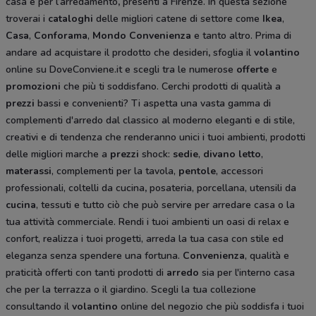
casa e per l’arredamento
,
presenti a Firenze. In questa sezione
troverai i
cataloghi
delle migliori catene di settore come
Ikea
,
Casa
,
Conforama
,
Mondo Convenienza
e tanto altro. Prima di
andare ad acquistare il prodotto che desideri
,
sfoglia il
volantino
online su DoveConviene.it e scegli tra le numerose
offerte
e
promozioni
che più ti soddisfano. Cerchi prodotti di qualità a
prezzi
bassi e convenienti? Ti aspetta una vasta gamma di
complementi d'arredo dal classico al moderno eleganti e di stile,
creativi e di tendenza che renderanno unici i tuoi ambienti, prodotti
delle migliori marche a
prezzi
shock:
sedie
,
divano letto
,
materassi
, complementi per la tavola,
pentole
, accessori
professionali, coltelli da cucina
,
posateria, porcellana, utensili da
cucina
, tessuti e tutto ciò che può servire per arredare casa o la
tua attività commerciale. Rendi i tuoi ambienti un oasi di relax e
confort, realizza i tuoi progetti, arreda la tua casa con stile ed
eleganza senza spendere una fortuna.
Convenienza
, qualità e
praticità offerti con tanti prodotti di
arredo
sia per l'interno casa
che per la terrazza o il giardino. Scegli la tua collezione
consultando il
volantino
online del negozio che più soddisfa i tuoi