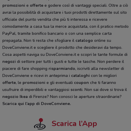
promozioni
e
offerte
e godere così di vantaggi speciali. Oltre a ciò
avrai la possibilità di acquistare i tuoi prodotti direttamente sul sito
ufficiale del punto vendita che più ti interessa e ricevere
comodamente a casa tua la merce acquistata, con il pratico metodo
PayPal, tramite bonifico bancario o con una semplice carta
prepagata. Non ti resta che sfogliare il
catalogo
online su
DoveConviene.it e scegliere il prodotto che desideravi da tempo.
Cosa aspetti naviga su DoveConviene.it e scopri le tante formule di
negozi
di settore per tutti i gusti e tutte le tasche. Non perdere il
piacere di fare shopping
risparmiando
, iscriviti alla newsletter di
DoveConviene e ricevi in anteprima i
cataloghi
con le migliori
offerte
, le
promozioni
e gli eventuali
coupon
che ti faranno
usufruire di imperdibili e vantaggiosi
sconti
. Non sai dove si trova il
negozio
Ikea
di Firenze? Non conosci le aperture straordinarie?
Scarica qui l’app di DoveConviene
.
Scarica l’App