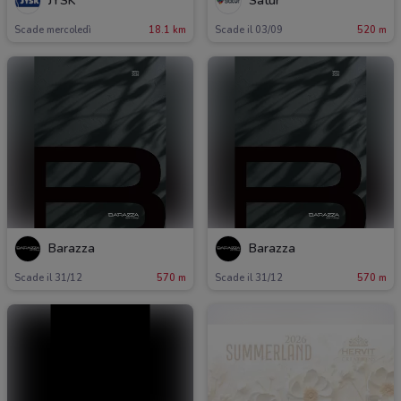
JYSK
Satur
Scade mercoledì
18.1 km
Scade il 03/09
520 m
Barazza
Barazza
Scade il 31/12
570 m
Scade il 31/12
570 m