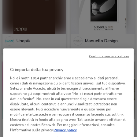
Unopiù
Manuello Design
Scade il 31/12
1.1 km
Scade il 31/12
1.4 km
Continua senza accettare
Ci importa della tua privacy
Noi e i nostri
1014
partner archiviamo e accediamo ai dati personali,
come i dati di navigazione gli o identificatori univoci, sul tuo dispositivo.
Selezionando Accetto, abiliti le tecnologie di tracciamento affinché
supportino gli scopi mostrati alla voce "Noi e i nostri partner trattiamo i
dati da fornire". Nel caso in cui queste tecnologie dovessero essere
disabilitate, alcuni contenuti e annunci visualizzati potrebbero non
essere rilevanti. Puoi accedere nuovamente a questo menu per
modificare le tue scelte o per revocare il consenso facendo clic sul link
Mostra finalità in fondo alla pagina web. Tali scelte avranno effetto nel
contesto del nostro Sito web. Per maggiori informazioni, consulta
Buffetti
Divani & Divani
l'Informativa sulla privacy.
Privacy policy
Scade il 30/09
1.5 km
Scade il 31/01
1.5 km