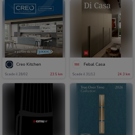
Creo Kitchen
Febal Casa
Scade il 28/02
23.5 km
Scade il 31/12
24.3 km