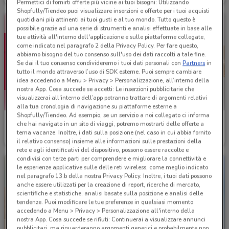
Permettici di fornirti offerte più vicine ai tuoi bisogni: Utilizzando
Shopfully/Tiendeo puoi visualizzare inserzioni e offerte per i tuoi acquisti
quotidiani più attinenti ai tuoi gusti e al tuo mondo. Tutto questo è
possibile grazie ad una serie di strumenti e analisi effettuate in base alle
tue attività all'interno dell'applicazione e sulle piattaforme collegate,
come indicato nel paragrafo 2 della Privacy Policy. Per fare questo,
abbiamo bisogno del tuo consenso sull'uso dei dati raccolti a tale fine.
Se dai il tuo consenso condivideremo i tuoi dati personali con
Partners
in
tutto il mondo attraverso l’uso di SDK esterne. Puoi sempre cambiare
idea accedendo a Menu > Privacy > Personalizzazione, all’interno della
nostra App. Cosa succede se accetti: Le inserzioni pubblicitarie che
visualizzerai all'interno dell’app potranno trattare di argomenti relativi
alla tua cronologia di navigazione su piattaforme esterne a
Shopfully/Tiendeo. Ad esempio, se un servizio a noi collegato ci informa
Thun
Kasanova
che hai navigato in un sito di viaggi, potremo mostrarti delle offerte a
tema vacanze. Inoltre, i dati sulla posizione (nel caso in cui abbia fornito
Scade il 18/08
1.7 km
Scade il 27/08
1.9 km
il relativo consenso) insieme alle informazioni sulle prestazioni della
rete e agli identificativi del dispositivo, possono essere raccolte e
condivisi con terze parti per comprendere e migliorare la connettività e
le esperienze applicative sulle delle reti wireless, come meglio indicato
nel paragrafo 13.b della nostra Privacy Policy. Inoltre, i tuoi dati possono
anche essere utilizzati per la creazione di report, ricerche di mercato,
scientifiche e statistiche, analisi basate sulla posizione e analisi delle
tendenze. Puoi modificare le tue preferenze in qualsiasi momento
accedendo a Menu > Privacy > Personalizzazione all'interno della
nostra App. Cosa succede se rifiuti: Continuerai a visualizzare annunci
pubblicitari, ma riguarderanno argomenti generici e probabilmente non