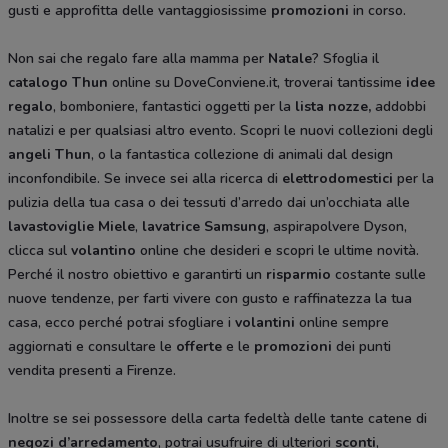
gusti e approfitta delle vantaggiosissime
promozioni
in corso.
Non sai che regalo fare alla mamma per
Natale
? Sfoglia il
catalogo Thun
online su DoveConviene.it, troverai tantissime
idee
regalo
, bomboniere, fantastici oggetti per la
lista nozze,
addobbi
natalizi e per qualsiasi altro evento. Scopri le nuovi collezioni degli
angeli Thun
, o la fantastica collezione di animali dal design
inconfondibile. Se invece sei alla ricerca di
elettrodomestici
per la
pulizia della tua casa o dei tessuti d’arredo dai un’occhiata alle
lavastoviglie Miele
,
lavatrice Samsung
, aspirapolvere Dyson,
clicca sul
volantino
online che desideri e scopri le ultime novità.
Perché il nostro obiettivo e garantirti un
risparmio
costante sulle
nuove tendenze, per farti vivere con gusto e raffinatezza la tua
casa, ecco perché potrai sfogliare i
volantini
online sempre
aggiornati e consultare le
offerte
e le
promozioni
dei punti
vendita presenti a Firenze.
Inoltre se sei possessore della carta fedeltà delle tante catene di
negozi d’arredamento
, potrai usufruire di ulteriori
sconti
,