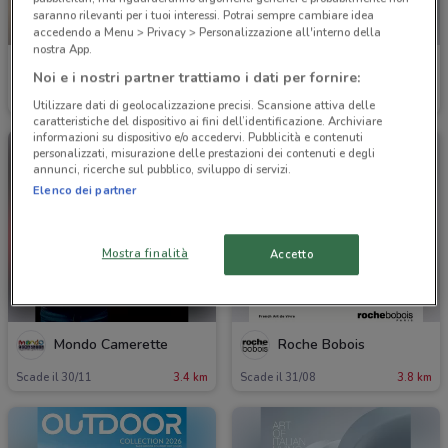
saranno rilevanti per i tuoi interessi. Potrai sempre cambiare idea
-5 GIORNI
accedendo a Menu > Privacy > Personalizzazione all'interno della
nostra App.
Kasanova
Permaflex
Noi e i nostri partner trattiamo i dati per fornire:
Scade giovedì
1.9 km
Scade il 19/08
3.4 km
Utilizzare dati di geolocalizzazione precisi. Scansione attiva delle
caratteristiche del dispositivo ai fini dell’identificazione. Archiviare
informazioni su dispositivo e/o accedervi. Pubblicità e contenuti
personalizzati, misurazione delle prestazioni dei contenuti e degli
annunci, ricerche sul pubblico, sviluppo di servizi.
Elenco dei partner
Mostra finalità
Accetto
Mondo Camerette
Roche Bobois
Scade il 30/11
3.4 km
Scade il 31/08
3.8 km