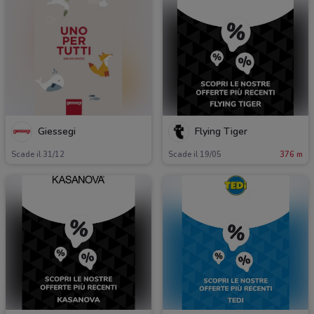
Giessegi
Flying Tiger
Scade il 31/12
Scade il 19/05
376 m