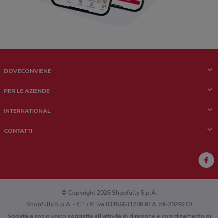
DOVECONVIENE
Cos'è DoveConviene
PER LE AZIENDE
Chi siamo
Cosa facciamo
INTERNATIONAL
News e media
Richieste commerciali e marketing
Brazil
CONTATTI
Lavora con noi
Mexico
Segnalazione punto vendita
France
Segnalazione Volantino
Australia
Hai un malfunzionamento sul web o sull'app?
New Zealand
© Copyright 2026 Shopfully S.p.A.
Shopfully S.p.A. - C.F / P. Iva 03156531208 REA: MI-2029270
Società a socio unico soggetta all’attività di direzione e coordinamento di