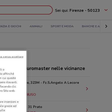
Sei qui:
Firenze - 50123
ANZIA E GIOCHI
ANIMALI
SPORT E MODA
BANCHE E ASSICUR
ua senza accettare
cessionari Euromaster nelle vicinanze
li o
nto affinché
in cui queste
ere rilevanti.
Via Pistoiese, 323M - Fz.S.Angelo A Lecore
 facendo clic
Signa
ro Sito web.
14.7 km
CHIUSO
are inserzioni e
bile grazie ad
Via Franchi, 31 Prato
sulle