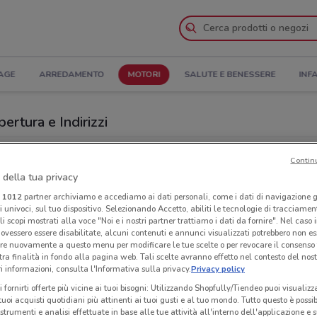
AGE
ARREDAMENTO
MOTORI
SALUTE E BENESSERE
INF
ertura e Indirizzi
ri a Firenze
Contin
 della tua privacy
r
Con
i
1012
partner archiviamo e accediamo ai dati personali, come i dati di navigazione g
ri univoci, sul tuo dispositivo. Selezionando Accetto, abiliti le tecnologie di tracciame
li scopi mostrati alla voce "Noi e i nostri partner trattiamo i dati da fornire". Nel caso 
ovessero essere disabilitate, alcuni contenuti e annunci visualizzati potrebbero non ess
re nuovamente a questo menu per modificare le tue scelte o per revocare il consenso
tra finalità in fondo alla pagina web. Tali scelte avranno effetto nel contesto del nost
 informazioni, consulta l'Informativa sulla privacy.
Privacy policy
i fornirti offerte più vicine ai tuoi bisogni: Utilizzando Shopfully/Tiendeo puoi visualizz
i tuoi acquisti quotidiani più attinenti ai tuoi gusti e al tuo mondo. Tutto questo è possi
 strumenti e analisi effettuate in base alle tue attività all'interno dell'applicazione e 