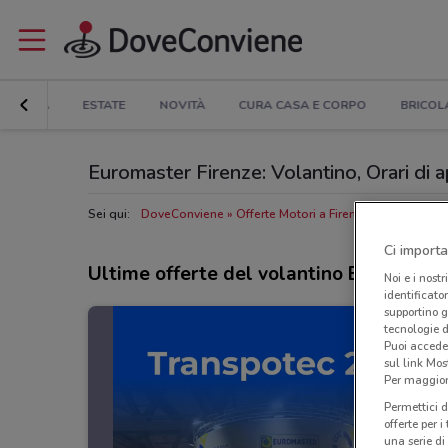
TRONICA
ESTATE
NOVITÀ
CURA CASA E CORPO
BRICOL
Euromaster Firenze: Volantino, Orari di ap
Sei qui:
DoveConviene
Offerte Motori a Firenze
Concessiona
Ci importa
Ultime offerte del volantino Euromaste
Noi e i nostr
identificato
supportino g
tecnologie d
Puoi accede
sul link Mos
Per maggiori
Permettici d
offerte per 
una serie di