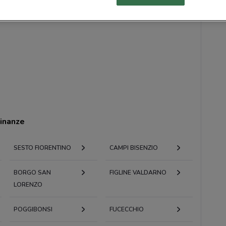
cinanze
SESTO FIORENTINO
CAMPI BISENZIO
BORGO SAN
FIGLINE VALDARNO
LORENZO
POGGIBONSI
FUCECCHIO