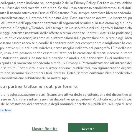
collegate, come indicato nel paragrafo 2 della Privacy Policy. Per fare questo, abbi
 sull'uso dei dati raccolti a tale fine. Se dai il tuo consenso condivideremo i tuoi dati
tutto il mondo attraverso l’uso di SDK esterne. Puoi sempre cambiare idea accedend
rsonalizzazione, all’interno della nostra App. Cosa succede se accetti: Le inserzioni pu
i all'interno dell’app potranno trattare di argomenti relativi alla tua cronologia di na
esterne a Shopfully/Tiendeo. Ad esempio, se un servizio a noi collegato ci informa ch
i viaggi, potremo mostrarti delle offerte a tema vacanze. Inoltre, i dati sulla posizione 
Eur
o il relativo consenso) insieme alle informazioni sulle prestazioni della rete e agli ident
 possono essere raccolte e condivisi con terze parti per comprendere e migliorare la conn
pplicative sulle delle reti wireless, come meglio indicato nel paragrafo 13.b della no
re, i tuoi dati possono anche essere utilizzati per la creazione di report, ricerche di mer
 e statistiche, analisi basate sulla posizione e analisi delle tendenze. Puoi modificare l
in qualsiasi momento accedendo a Menu > Privacy > Personalizzazione all'interno del
 se rifiuti: Continuerai a visualizzare annunci pubblicitari, ma riguarderanno argome
te non saranno rilevanti per i tuoi interessi. Potrai sempre cambiare idea accedendo
14.7 km
rsonalizzazione all'interno della nostra App.
stri partner trattiamo i dati per fornire:
ti di geolocalizzazione precisi. Scansione attiva delle caratteristiche del dispositivo ai 
icazione. Archiviare informazioni su dispositivo e/o accedervi. Pubblicità e contenuti per
delle prestazioni dei contenuti e degli annunci, ricerche sul pubblico, sviluppo di servi
partner
Mostra finalità
Accetto