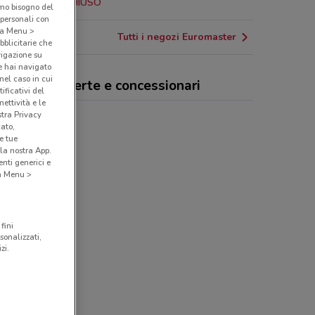
17.3 km
CHIUSO
amo bisogno del
 personali con
o a Menu >
Tutti i negozi Euromaster
bblicitarie che
vigazione su
e hai navigato
(nel caso in cui
omaster, offerte e concessionari
ificativi del
ettività e le
stra Privacy
cato,
e tue
la nostra App.
nti generici e
 a Menu >
fini
sonalizzati,
zi.