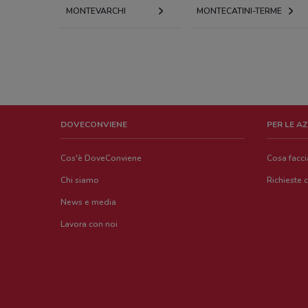
MONTEVARCHI
MONTECATINI-TERME
DOVECONVIENE
PER LE A
Cos'è DoveConviene
Cosa facc
Chi siamo
Richieste 
News e media
Lavora con noi