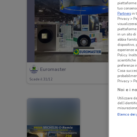
piattaforme 
tuo consenso
Partners
in 
Privacy > Pe
visualizzera
piattaforme 
in un sito d
abbia fornit
dispositivo,
esperienze a
Policy. Inolt
scientifiche
preferenze 
Euromaster
Cosa succede
probabilmen
Scade il 31/12
Privacy > Pe
Noi e i no
Utilizzare da
dell’identif
misurazione 
Elenco dei 