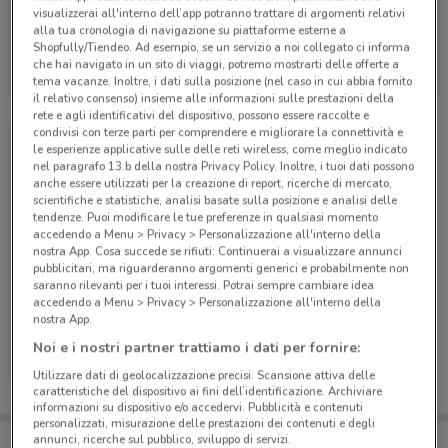
visualizzerai all'interno dell’app potranno trattare di argomenti relativi
alla tua cronologia di navigazione su piattaforme esterne a
Shopfully/Tiendeo. Ad esempio, se un servizio a noi collegato ci informa
PosteMobile
che hai navigato in un sito di viaggi, potremo mostrarti delle offerte a
Scade il 17/08
9.4 km
tema vacanze. Inoltre, i dati sulla posizione (nel caso in cui abbia fornito
il relativo consenso) insieme alle informazioni sulle prestazioni della
rete e agli identificativi del dispositivo, possono essere raccolte e
condivisi con terze parti per comprendere e migliorare la connettività e
le esperienze applicative sulle delle reti wireless, come meglio indicato
nel paragrafo 13.b della nostra Privacy Policy. Inoltre, i tuoi dati possono
anche essere utilizzati per la creazione di report, ricerche di mercato,
scientifiche e statistiche, analisi basate sulla posizione e analisi delle
tendenze. Puoi modificare le tue preferenze in qualsiasi momento
accedendo a Menu > Privacy > Personalizzazione all'interno della
nostra App. Cosa succede se rifiuti: Continuerai a visualizzare annunci
pubblicitari, ma riguarderanno argomenti generici e probabilmente non
saranno rilevanti per i tuoi interessi. Potrai sempre cambiare idea
accedendo a Menu > Privacy > Personalizzazione all'interno della
nostra App.
PosteMobile
Noi e i nostri partner trattiamo i dati per fornire:
Scade il 05/09
9.4 km
Utilizzare dati di geolocalizzazione precisi. Scansione attiva delle
caratteristiche del dispositivo ai fini dell’identificazione. Archiviare
informazioni su dispositivo e/o accedervi. Pubblicità e contenuti
personalizzati, misurazione delle prestazioni dei contenuti e degli
Porta DoveConviene sempre con te!
annunci, ricerche sul pubblico, sviluppo di servizi.