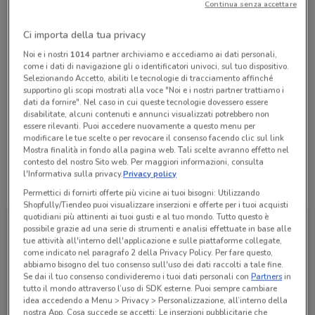
Continua senza accettare
chiamando il negozio.
Chiama il negozio
Ci importa della tua privacy
Noi e i nostri
1014
partner archiviamo e accediamo ai dati personali,
come i dati di navigazione gli o identificatori univoci, sul tuo dispositivo.
Lunedì
Martedì
Mercoledì
Giovedì
Venerdì
n.d.
n.d.
n.d.
n.d.
n.d.
Sabato
n.d.
Selezionando Accetto, abiliti le tecnologie di tracciamento affinché
Domenica
n.d.
supportino gli scopi mostrati alla voce "Noi e i nostri partner trattiamo i
dati da fornire". Nel caso in cui queste tecnologie dovessero essere
065624053
disabilitate, alcuni contenuti e annunci visualizzati potrebbero non
essere rilevanti. Puoi accedere nuovamente a questo menu per
CARREFOUR OSTIA LIDO
modificare le tue scelte o per revocare il consenso facendo clic sul link
Mostra finalità in fondo alla pagina web. Tali scelte avranno effetto nel
contesto del nostro Sito web. Per maggiori informazioni, consulta
l'Informativa sulla privacy.
Privacy policy
Tutte le promozioni di questo negozio
Permettici di fornirti offerte più vicine ai tuoi bisogni: Utilizzando
Shopfully/Tiendeo puoi visualizzare inserzioni e offerte per i tuoi acquisti
quotidiani più attinenti ai tuoi gusti e al tuo mondo. Tutto questo è
possibile grazie ad una serie di strumenti e analisi effettuate in base alle
tue attività all'interno dell'applicazione e sulle piattaforme collegate,
come indicato nel paragrafo 2 della Privacy Policy. Per fare questo,
abbiamo bisogno del tuo consenso sull'uso dei dati raccolti a tale fine.
Se dai il tuo consenso condivideremo i tuoi dati personali con
Partners
in
tutto il mondo attraverso l’uso di SDK esterne. Puoi sempre cambiare
idea accedendo a Menu > Privacy > Personalizzazione, all’interno della
nostra App. Cosa succede se accetti: Le inserzioni pubblicitarie che