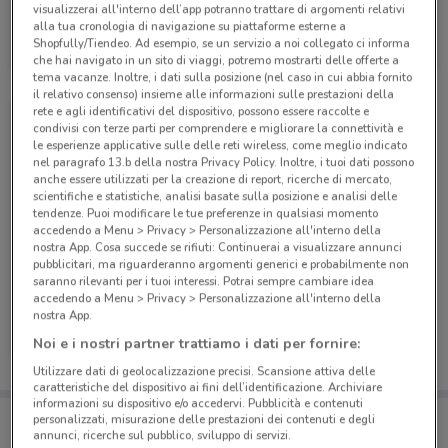
visualizzerai all'interno dell’app potranno trattare di argomenti relativi
PosteMobile
alla tua cronologia di navigazione su piattaforme esterne a
Shopfully/Tiendeo. Ad esempio, se un servizio a noi collegato ci informa
Scade il 17/08
9.4 km
che hai navigato in un sito di viaggi, potremo mostrarti delle offerte a
tema vacanze. Inoltre, i dati sulla posizione (nel caso in cui abbia fornito
il relativo consenso) insieme alle informazioni sulle prestazioni della
rete e agli identificativi del dispositivo, possono essere raccolte e
condivisi con terze parti per comprendere e migliorare la connettività e
le esperienze applicative sulle delle reti wireless, come meglio indicato
nel paragrafo 13.b della nostra Privacy Policy. Inoltre, i tuoi dati possono
anche essere utilizzati per la creazione di report, ricerche di mercato,
scientifiche e statistiche, analisi basate sulla posizione e analisi delle
tendenze. Puoi modificare le tue preferenze in qualsiasi momento
accedendo a Menu > Privacy > Personalizzazione all'interno della
nostra App. Cosa succede se rifiuti: Continuerai a visualizzare annunci
pubblicitari, ma riguarderanno argomenti generici e probabilmente non
saranno rilevanti per i tuoi interessi. Potrai sempre cambiare idea
accedendo a Menu > Privacy > Personalizzazione all'interno della
PosteMobile
nostra App.
Noi e i nostri partner trattiamo i dati per fornire:
Scade il 05/09
9.4 km
Utilizzare dati di geolocalizzazione precisi. Scansione attiva delle
caratteristiche del dispositivo ai fini dell’identificazione. Archiviare
informazioni su dispositivo e/o accedervi. Pubblicità e contenuti
Porta DoveConviene sempre con te!
personalizzati, misurazione delle prestazioni dei contenuti e degli
Puoi trovare le migliori offerte dei negozi vicino a te,
annunci, ricerche sul pubblico, sviluppo di servizi.