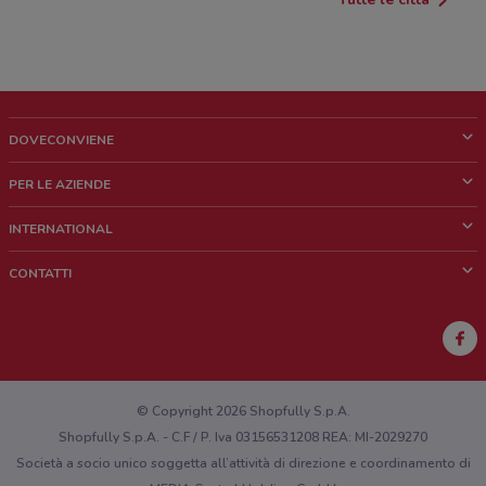
DOVECONVIENE
Cos'è DoveConviene
PER LE AZIENDE
Chi siamo
Cosa facciamo
INTERNATIONAL
News e media
Richieste commerciali e marketing
Brazil
CONTATTI
Lavora con noi
Mexico
Segnalazione punto vendita
France
Segnalazione Volantino
Australia
Hai un malfunzionamento sul web o sull'app?
New Zealand
© Copyright 2026 Shopfully S.p.A.
Shopfully S.p.A. - C.F / P. Iva 03156531208 REA: MI-2029270
Società a socio unico soggetta all’attività di direzione e coordinamento di