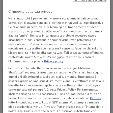
Continua senza accettare
Chiama il negozio
Ci importa della tua privacy
Lunedì
Martedì
Mercoledì
Giovedì
n.d.
n.d.
n.d.
n.d.
Noi e i nostri
1012
partner archiviamo e accediamo ai dati personali,
Venerdì
n.d.
come i dati di navigazione gli o identificatori univoci, sul tuo dispositivo.
Sabato
Domenica
n.d.
n.d.
Selezionando Accetto, abiliti le tecnologie di tracciamento affinché
0690112235
supportino gli scopi mostrati alla voce "Noi e i nostri partner trattiamo i
dati da fornire". Nel caso in cui queste tecnologie dovessero essere
disabilitate, alcuni contenuti e annunci visualizzati potrebbero non
TABACCHERIA N. 1
essere rilevanti. Puoi accedere nuovamente a questo menu per
modificare le tue scelte o per revocare il consenso facendo clic sul link
Mostra finalità in fondo alla pagina web. Tali scelte avranno effetto nel
contesto del nostro Sito web. Per maggiori informazioni, consulta
Tutte le promozioni di questo negozio
l'Informativa sulla privacy.
Privacy policy
Permettici di fornirti offerte più vicine ai tuoi bisogni: Utilizzando
Shopfully/Tiendeo puoi visualizzare inserzioni e offerte per i tuoi acquisti
quotidiani più attinenti ai tuoi gusti e al tuo mondo. Tutto questo è
possibile grazie ad una serie di strumenti e analisi effettuate in base alle
tue attività all'interno dell'applicazione e sulle piattaforme collegate,
come indicato nel paragrafo 2 della Privacy Policy. Per fare questo,
abbiamo bisogno del tuo consenso sull'uso dei dati raccolti a tale fine.
Se dai il tuo consenso condivideremo i tuoi dati personali con
Partners
in
tutto il mondo attraverso l’uso di SDK esterne. Puoi sempre cambiare
idea accedendo a Menu > Privacy > Personalizzazione, all’interno della
nostra App. Cosa succede se accetti: Le inserzioni pubblicitarie che