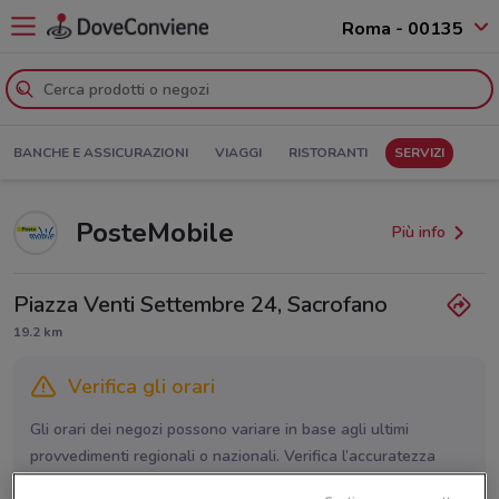
Roma - 00135
BANCHE E ASSICURAZIONI
VIAGGI
RISTORANTI
SERVIZI
PosteMobile
Più info
Piazza Venti Settembre 24, Sacrofano
19.2 km
Verifica gli orari
Gli orari dei negozi possono variare in base agli ultimi
provvedimenti regionali o nazionali. Verifica l’accuratezza
chiamando il negozio.