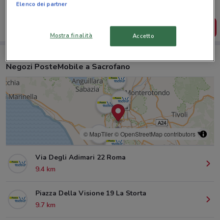
salvarle e creare la tua lista del risparmio, comodamente
Elenco dei partner
dal tuo cellulare.
SCARICA L’APP
Mostra finalità
Accetto
Negozi PosteMobile a Sacrofano
© MapTiler
© OpenStreetMap contributors
Via Degli Adimari 22 Roma
9.4 km
Piazza Della Visione 19 La Storta
9.7 km