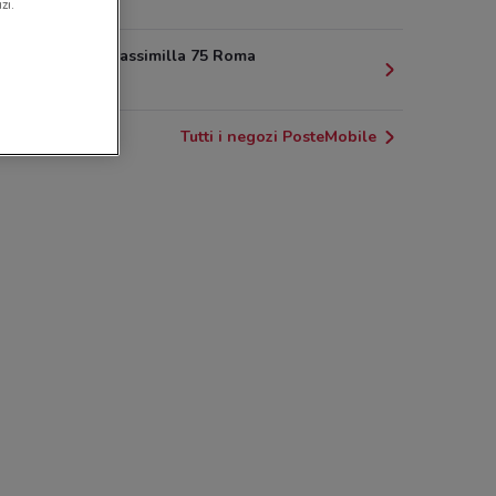
10 km
zi.
Via Della Massimilla 75 Roma
10.6 km
Tutti i negozi PosteMobile