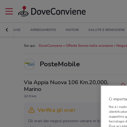
BRICOLAGE
ARREDAMENTO
MOTORI
SALUTE E BENESSERE
Sei qui:
DoveConviene
Offerte Servizi nelle vicinanze
Negozi
PosteMobile
Via Appia Nuova 106 Km.20,000,
Marino
22.9 km
Ci importa
Noi e i nostr
Verifica gli orari
identificato
supportino g
Gli orari dei negozi possono variare in base agli ultimi 
tecnologie d
Puoi accede