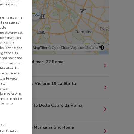
ro Sito web.
are inserzioni e
bile grazie ad
sulle
amo bisogno del
 personali con
o a Menu >
© MapTiler
© OpenStreetMap contributors
bblicitarie che
vigazione su
e hai navigato
Via Degli Adimari 22 Roma
(nel caso in cui
ificativi del
9.4 km
ettività e le
stra Privacy
Piazza Della Visione 19 La Storta
cato,
e tue
9.7 km
la nostra App.
nti generici e
 a Menu >
Via Del Monte Delle Capre 22 Roma
9.9 km
fini
Via Di Valle Muricana Snc Roma
sonalizzati,