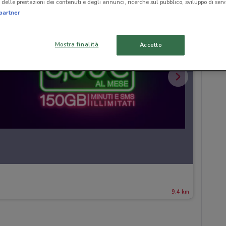
delle prestazioni dei contenuti e degli annunci, ricerche sul pubblico, sviluppo di servi
partner
Mostra finalità
Accetto
9.4 km