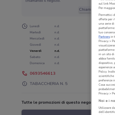
chiamando il negozio.
sul link Mos
Per maggiori
Chiama il negozio
Permettici d
offerte per 
una serie di
Lunedì
n.d.
piattaforme 
tuo consenso
Martedì
n.d.
Partners
in 
Mercoledì
n.d.
Privacy > Pe
Giovedì
n.d.
visualizzera
piattaforme 
Venerdì
n.d.
in un sito d
Sabato
n.d.
abbia fornit
dispositivo,
Domenica
n.d.
esperienze a
Policy. Inolt
0693546613
scientifiche
preferenze 
TABACCHERIA N. 5
Cosa succede
probabilmen
Privacy > Pe
Noi e i no
Tutte le promozioni di questo negozio
Utilizzare da
dell’identif