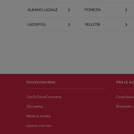
ALBANO LAZIALE
POMEZIA
LADISPOLI
VELLETRI
DOVECONVIENE
PER LE A
Cos'è DoveConviene
Cosa facc
Chi siamo
Richieste 
News e media
Lavora con noi