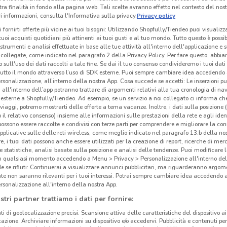
tra finalità in fondo alla pagina web. Tali scelte avranno effetto nel contesto del nost
 informazioni, consulta l'Informativa sulla privacy.
Privacy policy
i fornirti offerte più vicine ai tuoi bisogni: Utilizzando Shopfully/Tiendeo puoi visualizz
i tuoi acquisti quotidiani più attinenti ai tuoi gusti e al tuo mondo. Tutto questo è possi
 strumenti e analisi effettuate in base alle tue attività all'interno dell'applicazione e 
collegate, come indicato nel paragrafo 2 della Privacy Policy. Per fare questo, abbi
 sull'uso dei dati raccolti a tale fine. Se dai il tuo consenso condivideremo i tuoi dati
tutto il mondo attraverso l’uso di SDK esterne. Puoi sempre cambiare idea accedend
rsonalizzazione, all’interno della nostra App. Cosa succede se accetti: Le inserzioni pu
i all'interno dell’app potranno trattare di argomenti relativi alla tua cronologia di na
esterne a Shopfully/Tiendeo. Ad esempio, se un servizio a noi collegato ci informa ch
i viaggi, potremo mostrarti delle offerte a tema vacanze. Inoltre, i dati sulla posizione 
o il relativo consenso) insieme alle informazioni sulle prestazioni della rete e agli ident
 possono essere raccolte e condivisi con terze parti per comprendere e migliorare la conn
pplicative sulle delle reti wireless, come meglio indicato nel paragrafo 13.b della no
re, i tuoi dati possono anche essere utilizzati per la creazione di report, ricerche di mer
 e statistiche, analisi basate sulla posizione e analisi delle tendenze. Puoi modificare l
in qualsiasi momento accedendo a Menu > Privacy > Personalizzazione all'interno del
 se rifiuti: Continuerai a visualizzare annunci pubblicitari, ma riguarderanno argome
te non saranno rilevanti per i tuoi interessi. Potrai sempre cambiare idea accedendo
rsonalizzazione all'interno della nostra App.
stri partner trattiamo i dati per fornire:
ti di geolocalizzazione precisi. Scansione attiva delle caratteristiche del dispositivo ai 
icazione. Archiviare informazioni su dispositivo e/o accedervi. Pubblicità e contenuti per