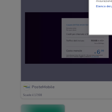
misurazione 
Elenco dei 
PosteMobile
Scade il 17/08