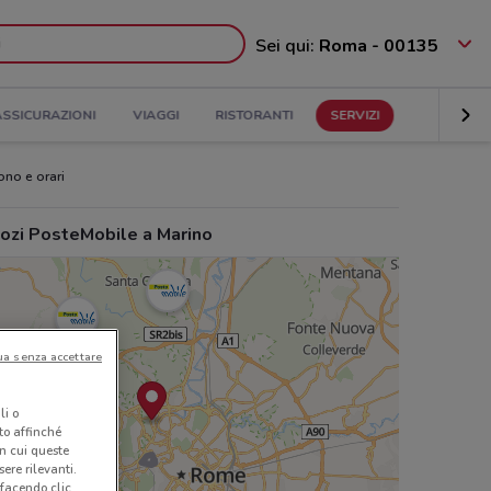
Sei qui:
Roma - 00135
ASSICURAZIONI
VIAGGI
RISTORANTI
SERVIZI
ono e orari
ozi PosteMobile a Marino
ua senza accettare
li o
nto affinché
in cui queste
ere rilevanti.
 facendo clic