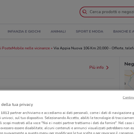
INFANZIA E GIOCHI
ANIMALI
SPORT E MODA
BANCHE E 
 PosteMobile nelle vicinanze
Via Appia Nuova 106 Km.20,000 - Offerte, telef
Neg
Più info
Contin
 della tua privacy
i
1012
partner archiviamo e accediamo ai dati personali, come i dati di navigazione g
ri univoci, sul tuo dispositivo. Selezionando Accetto, abiliti le tecnologie di tracciame
li scopi mostrati alla voce "Noi e i nostri partner trattiamo i dati da fornire". Nel caso 
provvedimenti regionali o nazionali. Verifica l’accuratezza
ovessero essere disabilitate, alcuni contenuti e annunci visualizzati potrebbero non ess
re nuovamente a questo menu per modificare le tue scelte o per revocare il consenso