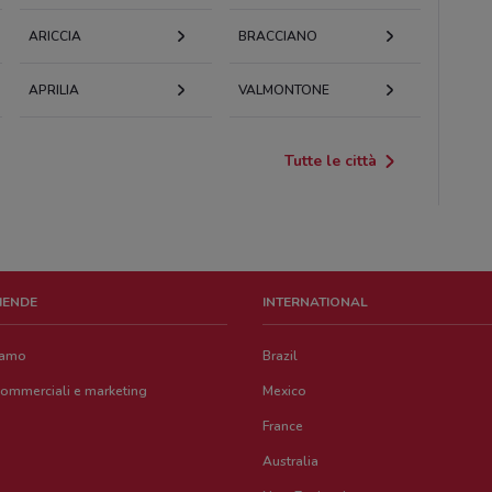
ARICCIA
BRACCIANO
APRILIA
VALMONTONE
Tutte le città
ZIENDE
INTERNATIONAL
iamo
Brazil
commerciali e marketing
Mexico
France
Australia