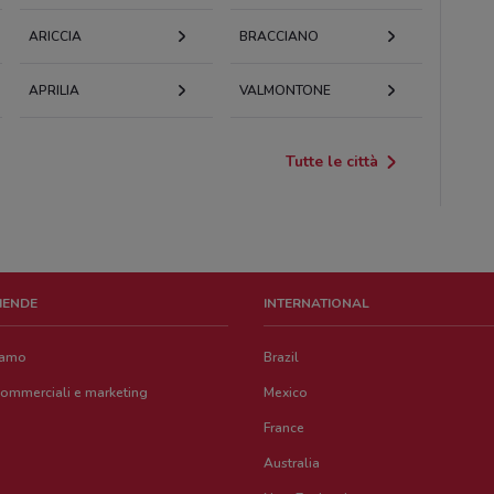
ARICCIA
BRACCIANO
APRILIA
VALMONTONE
Tutte le città
ZIENDE
INTERNATIONAL
iamo
Brazil
commerciali e marketing
Mexico
France
Australia