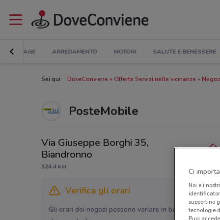
BRICOLAGE
ARREDAMENTO
MOTORI
SALUTE E BENESSERE
Sei qui:
DoveConviene
Offerte Servizi nelle vicinanze
Negozi
PosteMobile
Via Giuseppe Borghi 35,
Biandronno
524.4 km
Ci importa
Noi e i nostr
Verifica gli orari
identificato
supportino g
Gli orari dei negozi possono variare in base agli ultimi 
tecnologie d
Puoi accede