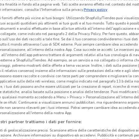
tra finalità in fondo alla pagina web. Tali scelte avranno effetto nel contesto del nost
 informazioni, consulta l'Informativa sulla privacy.
Privacy policy
i fornirti offerte più vicine ai tuoi bisogni: Utilizzando Shopfully/Tiendeo puoi visualizz
i tuoi acquisti quotidiani più attinenti ai tuoi gusti e al tuo mondo. Tutto questo è possi
 strumenti e analisi effettuate in base alle tue attività all'interno dell'applicazione e 
collegate, come indicato nel paragrafo 2 della Privacy Policy. Per fare questo, abbi
 sull'uso dei dati raccolti a tale fine. Se dai il tuo consenso condivideremo i tuoi dati
tutto il mondo attraverso l’uso di SDK esterne. Puoi sempre cambiare idea accedend
rsonalizzazione, all’interno della nostra App. Cosa succede se accetti: Le inserzioni pu
i all'interno dell’app potranno trattare di argomenti relativi alla tua cronologia di na
esterne a Shopfully/Tiendeo. Ad esempio, se un servizio a noi collegato ci informa ch
i viaggi, potremo mostrarti delle offerte a tema vacanze. Inoltre, i dati sulla posizione 
o il relativo consenso) insieme alle informazioni sulle prestazioni della rete e agli ident
 possono essere raccolte e condivisi con terze parti per comprendere e migliorare la conn
pplicative sulle delle reti wireless, come meglio indicato nel paragrafo 13.b della no
re, i tuoi dati possono anche essere utilizzati per la creazione di report, ricerche di mer
 e statistiche, analisi basate sulla posizione e analisi delle tendenze. Puoi modificare l
in qualsiasi momento accedendo a Menu > Privacy > Personalizzazione all'interno del
 se rifiuti: Continuerai a visualizzare annunci pubblicitari, ma riguarderanno argome
te non saranno rilevanti per i tuoi interessi. Potrai sempre cambiare idea accedendo
rsonalizzazione all'interno della nostra App.
stri partner trattiamo i dati per fornire:
ti di geolocalizzazione precisi. Scansione attiva delle caratteristiche del dispositivo ai 
icazione. Archiviare informazioni su dispositivo e/o accedervi. Pubblicità e contenuti per