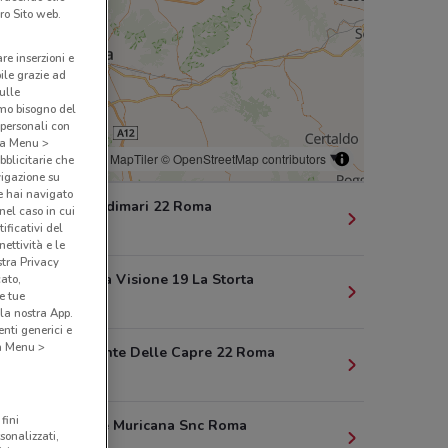
ro Sito web.
are inserzioni e
bile grazie ad
sulle
amo bisogno del
 personali con
o a Menu >
© MapTiler
© OpenStreetMap contributors
bblicitarie che
vigazione su
e hai navigato
Via Degli Adimari 22 Roma
(nel caso in cui
ificativi del
9.4 km
ettività e le
stra Privacy
Piazza Della Visione 19 La Storta
cato,
e tue
9.7 km
la nostra App.
nti generici e
 a Menu >
Via Del Monte Delle Capre 22 Roma
9.9 km
fini
Via Di Valle Muricana Snc Roma
sonalizzati,