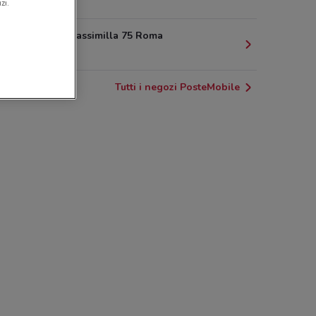
10 km
zi.
Via Della Massimilla 75 Roma
10.6 km
Tutti i negozi PosteMobile