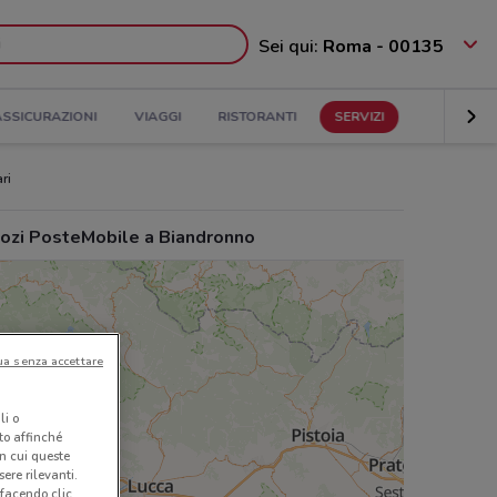
Sei qui:
Roma - 00135
ASSICURAZIONI
VIAGGI
RISTORANTI
SERVIZI
ri
ozi PosteMobile a Biandronno
ua senza accettare
li o
nto affinché
in cui queste
ere rilevanti.
 facendo clic