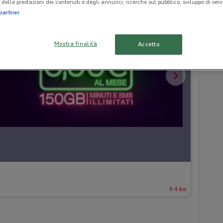
delle prestazioni dei contenuti e degli annunci, ricerche sul pubblico, sviluppo di servi
partner
Mostra finalità
Accetto
9.4 km