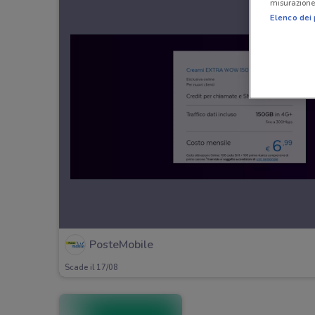
misurazione 
Elenco dei 
PosteMobile
Scade il 17/08