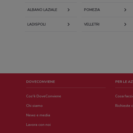
ALBANO LAZIALE
POMEZIA
LADISPOLI
VELLETRI
DOVECONVIENE
PER LE A
Cos'è DoveConviene
Cosa facc
Chi siamo
Richieste 
News e media
Lavora con noi