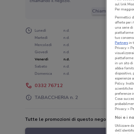
chiamando il negozio.
sul link Mos
Per maggiori
Chiama il negozio
Permettici d
offerte per 
una serie di
Lunedì
n.d.
piattaforme 
tuo consenso
Martedì
n.d.
Partners
in 
Mercoledì
n.d.
Privacy > Pe
Giovedì
n.d.
visualizzera
piattaforme 
Venerdì
n.d.
in un sito d
Sabato
n.d.
abbia fornit
dispositivo,
Domenica
n.d.
esperienze a
Policy. Inolt
0332 76712
scientifiche
preferenze 
TABACCHERIA n. 2
Cosa succede
probabilmen
Privacy > Pe
Noi e i no
Tutte le promozioni di questo negozio
Utilizzare da
dell’identif