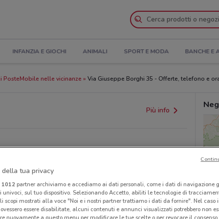
INFANZIA E GIOCHI
ANIMALI
SPORT E MODA
BANCHE E 
 PosteMobile nelle vicinanze
Via Giuseppe Borghi 35 - Offerte, telefono e ora
Neg
Più info
Contin
 della tua privacy
i
1012
partner archiviamo e accediamo ai dati personali, come i dati di navigazione g
ri univoci, sul tuo dispositivo. Selezionando Accetto, abiliti le tecnologie di tracciame
li scopi mostrati alla voce "Noi e i nostri partner trattiamo i dati da fornire". Nel caso 
provvedimenti regionali o nazionali. Verifica l’accuratezza
ovessero essere disabilitate, alcuni contenuti e annunci visualizzati potrebbero non ess
re nuovamente a questo menu per modificare le tue scelte o per revocare il consenso