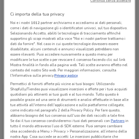
Continua senza accettare
Chiama il negozio
Ci importa della tua privacy
Lunedì
Martedì
Mercoledì
n.d.
n.d.
n.d.
Noi e i nostri
1012
partner archiviamo e accediamo ai dati personali,
Giovedì
n.d.
come i dati di navigazione gli o identificatori univoci, sul tuo dispositivo.
Venerdì
Sabato
Domenica
n.d.
n.d.
n.d.
Selezionando Accetto, abiliti le tecnologie di tracciamento affinché
0321995320
supportino gli scopi mostrati alla voce "Noi e i nostri partner trattiamo i
dati da fornire". Nel caso in cui queste tecnologie dovessero essere
disabilitate, alcuni contenuti e annunci visualizzati potrebbero non
DIVIGNANO
essere rilevanti. Puoi accedere nuovamente a questo menu per
modificare le tue scelte o per revocare il consenso facendo clic sul link
Mostra finalità in fondo alla pagina web. Tali scelte avranno effetto nel
contesto del nostro Sito web. Per maggiori informazioni, consulta
Tutte le promozioni di questo negozio
l'Informativa sulla privacy.
Privacy policy
Permettici di fornirti offerte più vicine ai tuoi bisogni: Utilizzando
Shopfully/Tiendeo puoi visualizzare inserzioni e offerte per i tuoi acquisti
quotidiani più attinenti ai tuoi gusti e al tuo mondo. Tutto questo è
possibile grazie ad una serie di strumenti e analisi effettuate in base alle
tue attività all'interno dell'applicazione e sulle piattaforme collegate,
come indicato nel paragrafo 2 della Privacy Policy. Per fare questo,
abbiamo bisogno del tuo consenso sull'uso dei dati raccolti a tale fine.
Se dai il tuo consenso condivideremo i tuoi dati personali con
Partners
in
tutto il mondo attraverso l’uso di SDK esterne. Puoi sempre cambiare
idea accedendo a Menu > Privacy > Personalizzazione, all’interno della
nostra App. Cosa succede se accetti: Le inserzioni pubblicitarie che