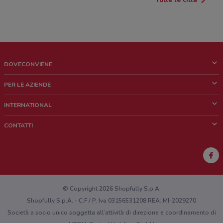
DOVECONVIENE
Cos'è DoveConviene
PER LE AZIENDE
Chi siamo
Cosa facciamo
INTERNATIONAL
News e media
Richieste commerciali e marketing
Brazil
CONTATTI
Lavora con noi
Mexico
Segnalazione punto vendita
France
Segnalazione Volantino
Australia
Hai un malfunzionamento sul web o sull'app?
New Zealand
© Copyright 2026 Shopfully S.p.A.
Shopfully S.p.A. - C.F / P. Iva 03156531208 REA: MI-2029270
Società a socio unico soggetta all’attività di direzione e coordinamento di