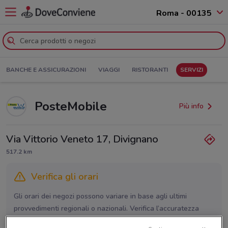
Roma - 00135
BANCHE E ASSICURAZIONI
VIAGGI
RISTORANTI
SERVIZI
PosteMobile
Più info
Via Vittorio Veneto 17, Divignano
517.2 km
Verifica gli orari
Gli orari dei negozi possono variare in base agli ultimi
provvedimenti regionali o nazionali. Verifica l’accuratezza
chiamando il negozio.