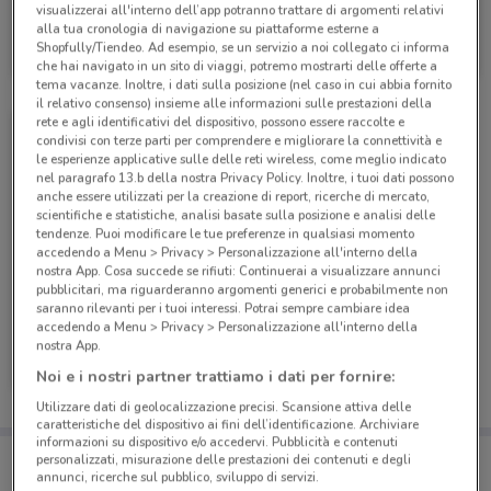
visualizzerai all'interno dell’app potranno trattare di argomenti relativi
PosteMobile
alla tua cronologia di navigazione su piattaforme esterne a
Shopfully/Tiendeo. Ad esempio, se un servizio a noi collegato ci informa
Scade il 17/08
9.4 km
che hai navigato in un sito di viaggi, potremo mostrarti delle offerte a
tema vacanze. Inoltre, i dati sulla posizione (nel caso in cui abbia fornito
il relativo consenso) insieme alle informazioni sulle prestazioni della
rete e agli identificativi del dispositivo, possono essere raccolte e
condivisi con terze parti per comprendere e migliorare la connettività e
le esperienze applicative sulle delle reti wireless, come meglio indicato
nel paragrafo 13.b della nostra Privacy Policy. Inoltre, i tuoi dati possono
anche essere utilizzati per la creazione di report, ricerche di mercato,
scientifiche e statistiche, analisi basate sulla posizione e analisi delle
tendenze. Puoi modificare le tue preferenze in qualsiasi momento
accedendo a Menu > Privacy > Personalizzazione all'interno della
nostra App. Cosa succede se rifiuti: Continuerai a visualizzare annunci
pubblicitari, ma riguarderanno argomenti generici e probabilmente non
saranno rilevanti per i tuoi interessi. Potrai sempre cambiare idea
accedendo a Menu > Privacy > Personalizzazione all'interno della
PosteMobile
nostra App.
Noi e i nostri partner trattiamo i dati per fornire:
Scade il 05/09
9.4 km
Utilizzare dati di geolocalizzazione precisi. Scansione attiva delle
caratteristiche del dispositivo ai fini dell’identificazione. Archiviare
informazioni su dispositivo e/o accedervi. Pubblicità e contenuti
Porta DoveConviene sempre con te!
personalizzati, misurazione delle prestazioni dei contenuti e degli
Puoi trovare le migliori offerte dei negozi vicino a te,
annunci, ricerche sul pubblico, sviluppo di servizi.