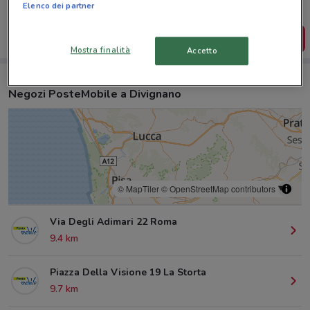
salvarle e creare la tua lista del risparmio, comodamente
Elenco dei partner
dal tuo cellulare.
SCARICA L’APP
Mostra finalità
Accetto
Negozi PosteMobile a Divignano
© MapTiler
© OpenStreetMap contributors
Via Degli Adimari 22 Roma
9.4 km
Piazza Della Visione 19 La Storta
9.7 km