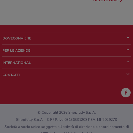
DOVECONVIENE
Cos'è DoveConviene
PER LE AZIENDE
Chi siamo
Cosa facciamo
INTERNATIONAL
News e media
Richieste commerciali e marketing
Brazil
CONTATTI
Lavora con noi
Mexico
Segnalazione punto vendita
France
Segnalazione Volantino
Australia
Hai un malfunzionamento sul web o sull'app?
New Zealand
© Copyright 2026 Shopfully S.p.A.
Shopfully S.p.A. - C.F / P. Iva 03156531208 REA: MI-2029270
Società a socio unico soggetta all’attività di direzione e coordinamento di