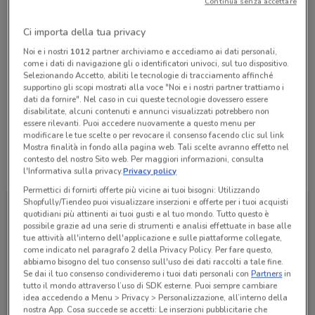
Continua senza accettare
Chiama il negozio
Ci importa della tua privacy
Lunedì
Martedì
Mercoledì
Giovedì
n.d.
n.d.
n.d.
n.d.
Noi e i nostri
1012
partner archiviamo e accediamo ai dati personali,
Venerdì
n.d.
come i dati di navigazione gli o identificatori univoci, sul tuo dispositivo.
Sabato
Domenica
n.d.
n.d.
Selezionando Accetto, abiliti le tecnologie di tracciamento affinché
0331968837
supportino gli scopi mostrati alla voce "Noi e i nostri partner trattiamo i
dati da fornire". Nel caso in cui queste tecnologie dovessero essere
disabilitate, alcuni contenuti e annunci visualizzati potrebbero non
MERCALLO
essere rilevanti. Puoi accedere nuovamente a questo menu per
modificare le tue scelte o per revocare il consenso facendo clic sul link
Mostra finalità in fondo alla pagina web. Tali scelte avranno effetto nel
contesto del nostro Sito web. Per maggiori informazioni, consulta
Tutte le promozioni di questo negozio
l'Informativa sulla privacy.
Privacy policy
Permettici di fornirti offerte più vicine ai tuoi bisogni: Utilizzando
Shopfully/Tiendeo puoi visualizzare inserzioni e offerte per i tuoi acquisti
quotidiani più attinenti ai tuoi gusti e al tuo mondo. Tutto questo è
possibile grazie ad una serie di strumenti e analisi effettuate in base alle
tue attività all'interno dell'applicazione e sulle piattaforme collegate,
come indicato nel paragrafo 2 della Privacy Policy. Per fare questo,
abbiamo bisogno del tuo consenso sull'uso dei dati raccolti a tale fine.
Se dai il tuo consenso condivideremo i tuoi dati personali con
Partners
in
tutto il mondo attraverso l’uso di SDK esterne. Puoi sempre cambiare
idea accedendo a Menu > Privacy > Personalizzazione, all’interno della
nostra App. Cosa succede se accetti: Le inserzioni pubblicitarie che