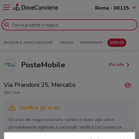
Roma - 00135
BANCHE E ASSICURAZIONI
VIAGGI
RISTORANTI
SERVIZI
PosteMobile
Più info
Via Prandoni 25, Mercallo
521.7 km
Verifica gli orari
Gli orari dei negozi possono variare in base agli ultimi
provvedimenti regionali o nazionali. Verifica l’accuratezza
chiamando il negozio.