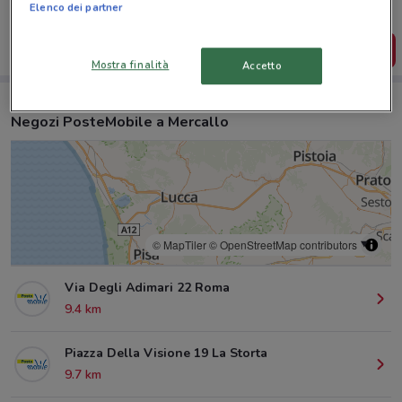
salvarle e creare la tua lista del risparmio, comodamente
Elenco dei partner
dal tuo cellulare.
SCARICA L’APP
Mostra finalità
Accetto
Negozi PosteMobile a Mercallo
© MapTiler
© OpenStreetMap contributors
Via Degli Adimari 22 Roma
9.4 km
Piazza Della Visione 19 La Storta
9.7 km