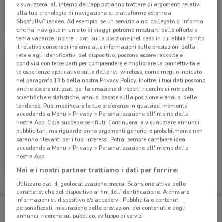
visualizzerai all'interno dell’app potranno trattare di argomenti relativi
PosteMobile
alla tua cronologia di navigazione su piattaforme esterne a
Shopfully/Tiendeo. Ad esempio, se un servizio a noi collegato ci informa
Scade il 17/08
9.4 km
che hai navigato in un sito di viaggi, potremo mostrarti delle offerte a
tema vacanze. Inoltre, i dati sulla posizione (nel caso in cui abbia fornito
il relativo consenso) insieme alle informazioni sulle prestazioni della
rete e agli identificativi del dispositivo, possono essere raccolte e
condivisi con terze parti per comprendere e migliorare la connettività e
le esperienze applicative sulle delle reti wireless, come meglio indicato
nel paragrafo 13.b della nostra Privacy Policy. Inoltre, i tuoi dati possono
anche essere utilizzati per la creazione di report, ricerche di mercato,
scientifiche e statistiche, analisi basate sulla posizione e analisi delle
tendenze. Puoi modificare le tue preferenze in qualsiasi momento
accedendo a Menu > Privacy > Personalizzazione all'interno della
nostra App. Cosa succede se rifiuti: Continuerai a visualizzare annunci
pubblicitari, ma riguarderanno argomenti generici e probabilmente non
saranno rilevanti per i tuoi interessi. Potrai sempre cambiare idea
accedendo a Menu > Privacy > Personalizzazione all'interno della
PosteMobile
nostra App.
Noi e i nostri partner trattiamo i dati per fornire:
Scade il 05/09
9.4 km
Utilizzare dati di geolocalizzazione precisi. Scansione attiva delle
caratteristiche del dispositivo ai fini dell’identificazione. Archiviare
informazioni su dispositivo e/o accedervi. Pubblicità e contenuti
Porta DoveConviene sempre con te!
personalizzati, misurazione delle prestazioni dei contenuti e degli
Puoi trovare le migliori offerte dei negozi vicino a te,
annunci, ricerche sul pubblico, sviluppo di servizi.