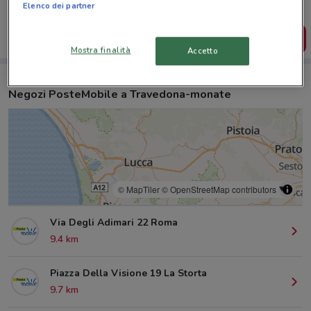
salvarle e creare la tua lista del risparmio, comodamente
Elenco dei partner
dal tuo cellulare.
SCARICA L’APP
Mostra finalità
Accetto
Negozi PosteMobile a Travedona-monate
© MapTiler
© OpenStreetMap contributors
Via Degli Adimari 22 Roma
9.4 km
Piazza Della Visione 19 La Storta
9.7 km