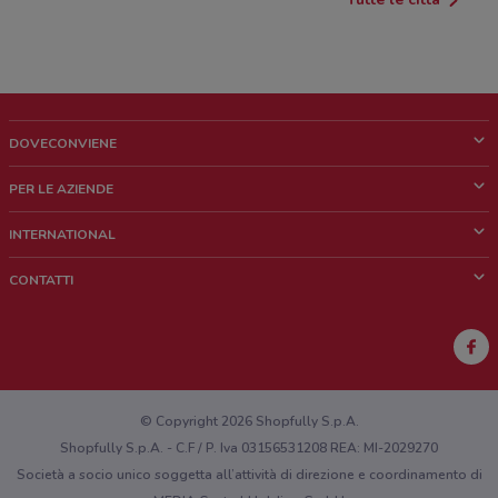
DOVECONVIENE
Cos'è DoveConviene
PER LE AZIENDE
Chi siamo
Cosa facciamo
INTERNATIONAL
News e media
Richieste commerciali e marketing
Brazil
CONTATTI
Lavora con noi
Mexico
Segnalazione punto vendita
France
Segnalazione Volantino
Australia
Hai un malfunzionamento sul web o sull'app?
New Zealand
© Copyright 2026 Shopfully S.p.A.
Shopfully S.p.A. - C.F / P. Iva 03156531208 REA: MI-2029270
Società a socio unico soggetta all’attività di direzione e coordinamento di