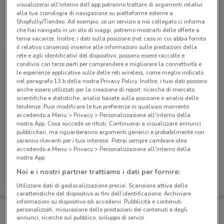
visualizzerai all'interno dell’app potranno trattare di argomenti relativi
PosteMobile
alla tua cronologia di navigazione su piattaforme esterne a
Shopfully/Tiendeo. Ad esempio, se un servizio a noi collegato ci informa
Scade il 17/08
9.4 km
che hai navigato in un sito di viaggi, potremo mostrarti delle offerte a
tema vacanze. Inoltre, i dati sulla posizione (nel caso in cui abbia fornito
il relativo consenso) insieme alle informazioni sulle prestazioni della
rete e agli identificativi del dispositivo, possono essere raccolte e
condivisi con terze parti per comprendere e migliorare la connettività e
le esperienze applicative sulle delle reti wireless, come meglio indicato
nel paragrafo 13.b della nostra Privacy Policy. Inoltre, i tuoi dati possono
anche essere utilizzati per la creazione di report, ricerche di mercato,
scientifiche e statistiche, analisi basate sulla posizione e analisi delle
tendenze. Puoi modificare le tue preferenze in qualsiasi momento
accedendo a Menu > Privacy > Personalizzazione all'interno della
nostra App. Cosa succede se rifiuti: Continuerai a visualizzare annunci
pubblicitari, ma riguarderanno argomenti generici e probabilmente non
saranno rilevanti per i tuoi interessi. Potrai sempre cambiare idea
accedendo a Menu > Privacy > Personalizzazione all'interno della
PosteMobile
nostra App.
Noi e i nostri partner trattiamo i dati per fornire:
Scade il 05/09
9.4 km
Utilizzare dati di geolocalizzazione precisi. Scansione attiva delle
caratteristiche del dispositivo ai fini dell’identificazione. Archiviare
informazioni su dispositivo e/o accedervi. Pubblicità e contenuti
Porta DoveConviene sempre con te!
personalizzati, misurazione delle prestazioni dei contenuti e degli
Puoi trovare le migliori offerte dei negozi vicino a te,
annunci, ricerche sul pubblico, sviluppo di servizi.