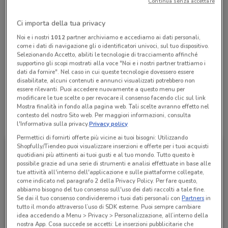
Continua senza accettare
Chiama il negozio
Ci importa della tua privacy
Lunedì
Martedì
Mercoledì
Giovedì
n.d.
n.d.
n.d.
n.d.
Noi e i nostri
1012
partner archiviamo e accediamo ai dati personali,
Venerdì
n.d.
come i dati di navigazione gli o identificatori univoci, sul tuo dispositivo.
Sabato
Domenica
n.d.
n.d.
Selezionando Accetto, abiliti le tecnologie di tracciamento affinché
0332978085
supportino gli scopi mostrati alla voce "Noi e i nostri partner trattiamo i
dati da fornire". Nel caso in cui queste tecnologie dovessero essere
disabilitate, alcuni contenuti e annunci visualizzati potrebbero non
TRAVEDONA MONATE
essere rilevanti. Puoi accedere nuovamente a questo menu per
modificare le tue scelte o per revocare il consenso facendo clic sul link
Mostra finalità in fondo alla pagina web. Tali scelte avranno effetto nel
contesto del nostro Sito web. Per maggiori informazioni, consulta
Tutte le promozioni di questo negozio
l'Informativa sulla privacy.
Privacy policy
Permettici di fornirti offerte più vicine ai tuoi bisogni: Utilizzando
Shopfully/Tiendeo puoi visualizzare inserzioni e offerte per i tuoi acquisti
quotidiani più attinenti ai tuoi gusti e al tuo mondo. Tutto questo è
possibile grazie ad una serie di strumenti e analisi effettuate in base alle
tue attività all'interno dell'applicazione e sulle piattaforme collegate,
come indicato nel paragrafo 2 della Privacy Policy. Per fare questo,
abbiamo bisogno del tuo consenso sull'uso dei dati raccolti a tale fine.
Se dai il tuo consenso condivideremo i tuoi dati personali con
Partners
in
tutto il mondo attraverso l’uso di SDK esterne. Puoi sempre cambiare
idea accedendo a Menu > Privacy > Personalizzazione, all’interno della
nostra App. Cosa succede se accetti: Le inserzioni pubblicitarie che