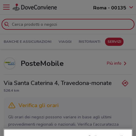
Roma - 00135
BANCHE E ASSICURAZIONI
VIAGGI
RISTORANTI
SERVIZI
PosteMobile
Più info
Via Santa Caterina 4, Travedona-monate
526.4 km
Verifica gli orari
Gli orari dei negozi possono variare in base agli ultimi
provvedimenti regionali o nazionali. Verifica l’accuratezza
chiamando il negozio.