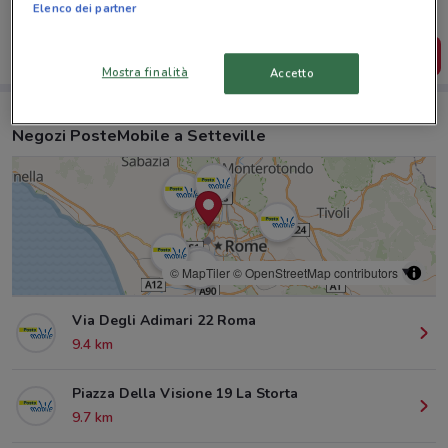
salvarle e creare la tua lista del risparmio, comodamente
Elenco dei partner
dal tuo cellulare.
SCARICA L’APP
Mostra finalità
Accetto
Negozi PosteMobile a Setteville
© MapTiler
© OpenStreetMap contributors
Via Degli Adimari 22 Roma
9.4 km
Piazza Della Visione 19 La Storta
9.7 km