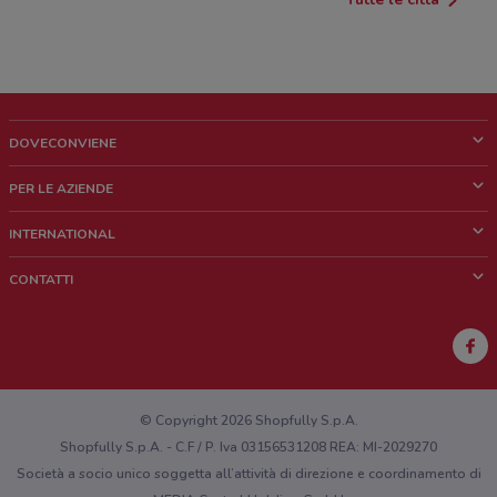
DOVECONVIENE
Cos'è DoveConviene
PER LE AZIENDE
Chi siamo
Cosa facciamo
INTERNATIONAL
News e media
Richieste commerciali e marketing
Brazil
CONTATTI
Lavora con noi
Mexico
Segnalazione punto vendita
France
Segnalazione Volantino
Australia
Hai un malfunzionamento sul web o sull'app?
New Zealand
© Copyright 2026 Shopfully S.p.A.
Shopfully S.p.A. - C.F / P. Iva 03156531208 REA: MI-2029270
Società a socio unico soggetta all’attività di direzione e coordinamento di