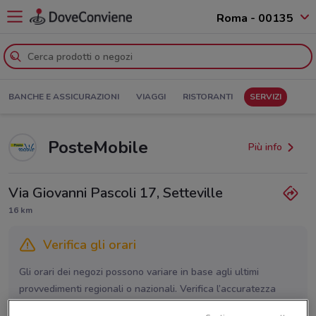
Roma - 00135
BANCHE E ASSICURAZIONI
VIAGGI
RISTORANTI
SERVIZI
PosteMobile
Più info
Via Giovanni Pascoli 17, Setteville
16 km
Verifica gli orari
Gli orari dei negozi possono variare in base agli ultimi
provvedimenti regionali o nazionali. Verifica l’accuratezza
chiamando il negozio.