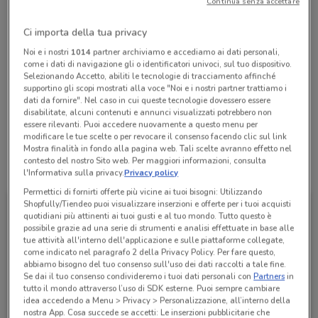
Continua senza accettare
Chiama il negozio
Ci importa della tua privacy
Lunedì
Martedì
Mercoledì
Giovedì
Venerdì
n.d.
n.d.
n.d.
n.d.
n.d.
Noi e i nostri
1014
partner archiviamo e accediamo ai dati personali,
Sabato
n.d.
come i dati di navigazione gli o identificatori univoci, sul tuo dispositivo.
Domenica
n.d.
Selezionando Accetto, abiliti le tecnologie di tracciamento affinché
0774391197
supportino gli scopi mostrati alla voce "Noi e i nostri partner trattiamo i
dati da fornire". Nel caso in cui queste tecnologie dovessero essere
disabilitate, alcuni contenuti e annunci visualizzati potrebbero non
SETTEVILLE DI GUIDONIA
essere rilevanti. Puoi accedere nuovamente a questo menu per
modificare le tue scelte o per revocare il consenso facendo clic sul link
Mostra finalità in fondo alla pagina web. Tali scelte avranno effetto nel
contesto del nostro Sito web. Per maggiori informazioni, consulta
Tutte le promozioni di questo negozio
l'Informativa sulla privacy.
Privacy policy
Permettici di fornirti offerte più vicine ai tuoi bisogni: Utilizzando
Shopfully/Tiendeo puoi visualizzare inserzioni e offerte per i tuoi acquisti
quotidiani più attinenti ai tuoi gusti e al tuo mondo. Tutto questo è
possibile grazie ad una serie di strumenti e analisi effettuate in base alle
tue attività all'interno dell'applicazione e sulle piattaforme collegate,
come indicato nel paragrafo 2 della Privacy Policy. Per fare questo,
abbiamo bisogno del tuo consenso sull'uso dei dati raccolti a tale fine.
Se dai il tuo consenso condivideremo i tuoi dati personali con
Partners
in
tutto il mondo attraverso l’uso di SDK esterne. Puoi sempre cambiare
idea accedendo a Menu > Privacy > Personalizzazione, all’interno della
nostra App. Cosa succede se accetti: Le inserzioni pubblicitarie che