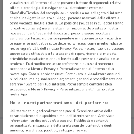
visualizzerai all'interno dell’app potranno trattare di argomenti relativi
PosteMobile
alla tua cronologia di navigazione su piattaforme esterne a
Shopfully/Tiendeo. Ad esempio, se un servizio a noi collegato ci informa
Scade il 17/08
9.4 km
che hai navigato in un sito di viaggi, potremo mostrarti delle offerte a
tema vacanze. Inoltre, i dati sulla posizione (nel caso in cui abbia fornito
il relativo consenso) insieme alle informazioni sulle prestazioni della
rete e agli identificativi del dispositivo, possono essere raccolte e
condivisi con terze parti per comprendere e migliorare la connettività e
le esperienze applicative sulle delle reti wireless, come meglio indicato
nel paragrafo 13.b della nostra Privacy Policy. Inoltre, i tuoi dati possono
anche essere utilizzati per la creazione di report, ricerche di mercato,
scientifiche e statistiche, analisi basate sulla posizione e analisi delle
tendenze. Puoi modificare le tue preferenze in qualsiasi momento
accedendo a Menu > Privacy > Personalizzazione all'interno della
nostra App. Cosa succede se rifiuti: Continuerai a visualizzare annunci
pubblicitari, ma riguarderanno argomenti generici e probabilmente non
saranno rilevanti per i tuoi interessi. Potrai sempre cambiare idea
accedendo a Menu > Privacy > Personalizzazione all'interno della
PosteMobile
nostra App.
Noi e i nostri partner trattiamo i dati per fornire:
Scade il 05/09
9.4 km
Utilizzare dati di geolocalizzazione precisi. Scansione attiva delle
caratteristiche del dispositivo ai fini dell’identificazione. Archiviare
informazioni su dispositivo e/o accedervi. Pubblicità e contenuti
Porta DoveConviene sempre con te!
personalizzati, misurazione delle prestazioni dei contenuti e degli
Puoi trovare le migliori offerte dei negozi vicino a te,
annunci, ricerche sul pubblico, sviluppo di servizi.