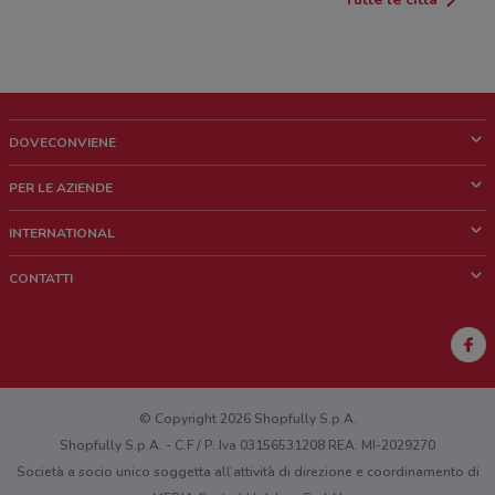
DOVECONVIENE
Cos'è DoveConviene
PER LE AZIENDE
Chi siamo
Cosa facciamo
INTERNATIONAL
News e media
Richieste commerciali e marketing
Brazil
CONTATTI
Lavora con noi
Mexico
Segnalazione punto vendita
France
Segnalazione Volantino
Australia
Hai un malfunzionamento sul web o sull'app?
New Zealand
© Copyright 2026 Shopfully S.p.A.
Shopfully S.p.A. - C.F / P. Iva 03156531208 REA: MI-2029270
Società a socio unico soggetta all’attività di direzione e coordinamento di