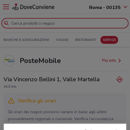
Roma - 00135
BANCHE E ASSICURAZIONI
VIAGGI
RISTORANTI
SERVIZI
PosteMobile
Più info
Via Vincenzo Bellini 1, Valle Martella
24.5 km
Verifica gli orari
Gli orari dei negozi possono variare in base agli ultimi
provvedimenti regionali o nazionali. Verifica l’accuratezza
chiamando il negozio.