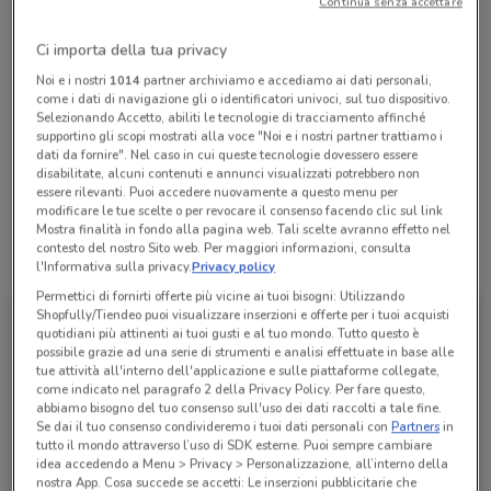
Continua senza accettare
Chiama il negozio
Ci importa della tua privacy
Lunedì
Martedì
Mercoledì
Giovedì
Venerdì
Sabato
n.d.
n.d.
n.d.
n.d.
n.d.
n.d.
Noi e i nostri
1014
partner archiviamo e accediamo ai dati personali,
Domenica
n.d.
come i dati di navigazione gli o identificatori univoci, sul tuo dispositivo.
Selezionando Accetto, abiliti le tecnologie di tracciamento affinché
069544348
supportino gli scopi mostrati alla voce "Noi e i nostri partner trattiamo i
dati da fornire". Nel caso in cui queste tecnologie dovessero essere
disabilitate, alcuni contenuti e annunci visualizzati potrebbero non
VALLE MARTELLA
essere rilevanti. Puoi accedere nuovamente a questo menu per
modificare le tue scelte o per revocare il consenso facendo clic sul link
Mostra finalità in fondo alla pagina web. Tali scelte avranno effetto nel
contesto del nostro Sito web. Per maggiori informazioni, consulta
Tutte le promozioni di questo negozio
l'Informativa sulla privacy.
Privacy policy
Permettici di fornirti offerte più vicine ai tuoi bisogni: Utilizzando
Shopfully/Tiendeo puoi visualizzare inserzioni e offerte per i tuoi acquisti
quotidiani più attinenti ai tuoi gusti e al tuo mondo. Tutto questo è
possibile grazie ad una serie di strumenti e analisi effettuate in base alle
tue attività all'interno dell'applicazione e sulle piattaforme collegate,
come indicato nel paragrafo 2 della Privacy Policy. Per fare questo,
abbiamo bisogno del tuo consenso sull'uso dei dati raccolti a tale fine.
Se dai il tuo consenso condivideremo i tuoi dati personali con
Partners
in
tutto il mondo attraverso l’uso di SDK esterne. Puoi sempre cambiare
idea accedendo a Menu > Privacy > Personalizzazione, all’interno della
nostra App. Cosa succede se accetti: Le inserzioni pubblicitarie che