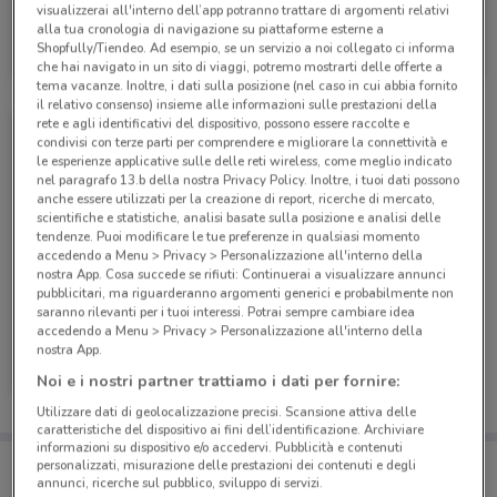
visualizzerai all'interno dell’app potranno trattare di argomenti relativi
PosteMobile
alla tua cronologia di navigazione su piattaforme esterne a
Shopfully/Tiendeo. Ad esempio, se un servizio a noi collegato ci informa
Scade il 17/08
9.4 km
che hai navigato in un sito di viaggi, potremo mostrarti delle offerte a
tema vacanze. Inoltre, i dati sulla posizione (nel caso in cui abbia fornito
il relativo consenso) insieme alle informazioni sulle prestazioni della
rete e agli identificativi del dispositivo, possono essere raccolte e
condivisi con terze parti per comprendere e migliorare la connettività e
le esperienze applicative sulle delle reti wireless, come meglio indicato
nel paragrafo 13.b della nostra Privacy Policy. Inoltre, i tuoi dati possono
anche essere utilizzati per la creazione di report, ricerche di mercato,
scientifiche e statistiche, analisi basate sulla posizione e analisi delle
tendenze. Puoi modificare le tue preferenze in qualsiasi momento
accedendo a Menu > Privacy > Personalizzazione all'interno della
nostra App. Cosa succede se rifiuti: Continuerai a visualizzare annunci
pubblicitari, ma riguarderanno argomenti generici e probabilmente non
saranno rilevanti per i tuoi interessi. Potrai sempre cambiare idea
accedendo a Menu > Privacy > Personalizzazione all'interno della
PosteMobile
nostra App.
Noi e i nostri partner trattiamo i dati per fornire:
Scade il 05/09
9.4 km
Utilizzare dati di geolocalizzazione precisi. Scansione attiva delle
caratteristiche del dispositivo ai fini dell’identificazione. Archiviare
informazioni su dispositivo e/o accedervi. Pubblicità e contenuti
Porta DoveConviene sempre con te!
personalizzati, misurazione delle prestazioni dei contenuti e degli
Puoi trovare le migliori offerte dei negozi vicino a te,
annunci, ricerche sul pubblico, sviluppo di servizi.