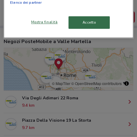
salvarle e creare la tua lista del risparmio, comodamente
Elenco dei partner
dal tuo cellulare.
SCARICA L’APP
Mostra finalità
Accetto
Negozi PosteMobile a Valle Martella
© MapTiler
© OpenStreetMap contributors
Via Degli Adimari 22 Roma
9.4 km
Piazza Della Visione 19 La Storta
9.7 km