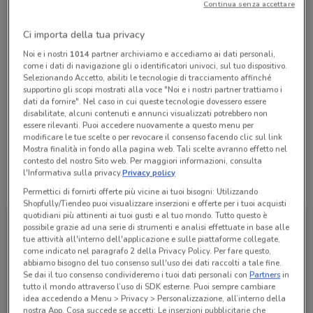
Continua senza accettare
chiamando il negozio.
Chiama il negozio
Ci importa della tua privacy
Noi e i nostri
1014
partner archiviamo e accediamo ai dati personali,
come i dati di navigazione gli o identificatori univoci, sul tuo dispositivo.
Lunedì
Martedì
Mercoledì
Giovedì
Venerdì
Sabato
n.d.
n.d.
n.d.
n.d.
n.d.
n.d.
Domenica
n.d.
Selezionando Accetto, abiliti le tecnologie di tracciamento affinché
supportino gli scopi mostrati alla voce "Noi e i nostri partner trattiamo i
dati da fornire". Nel caso in cui queste tecnologie dovessero essere
063046822
disabilitate, alcuni contenuti e annunci visualizzati potrebbero non
essere rilevanti. Puoi accedere nuovamente a questo menu per
SANTA MARIA DI GALERIA
modificare le tue scelte o per revocare il consenso facendo clic sul link
Mostra finalità in fondo alla pagina web. Tali scelte avranno effetto nel
contesto del nostro Sito web. Per maggiori informazioni, consulta
l'Informativa sulla privacy.
Privacy policy
Tutte le promozioni di questo negozio
Permettici di fornirti offerte più vicine ai tuoi bisogni: Utilizzando
Shopfully/Tiendeo puoi visualizzare inserzioni e offerte per i tuoi acquisti
quotidiani più attinenti ai tuoi gusti e al tuo mondo. Tutto questo è
possibile grazie ad una serie di strumenti e analisi effettuate in base alle
tue attività all'interno dell'applicazione e sulle piattaforme collegate,
come indicato nel paragrafo 2 della Privacy Policy. Per fare questo,
abbiamo bisogno del tuo consenso sull'uso dei dati raccolti a tale fine.
Se dai il tuo consenso condivideremo i tuoi dati personali con
Partners
in
tutto il mondo attraverso l’uso di SDK esterne. Puoi sempre cambiare
idea accedendo a Menu > Privacy > Personalizzazione, all’interno della
nostra App. Cosa succede se accetti: Le inserzioni pubblicitarie che