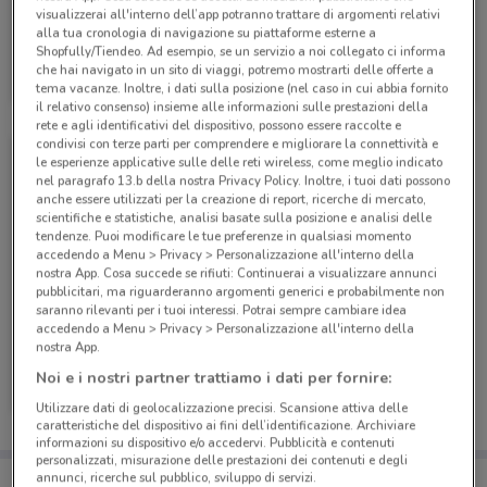
visualizzerai all'interno dell’app potranno trattare di argomenti relativi
alla tua cronologia di navigazione su piattaforme esterne a
Shopfully/Tiendeo. Ad esempio, se un servizio a noi collegato ci informa
PosteMobile
che hai navigato in un sito di viaggi, potremo mostrarti delle offerte a
Scade il 17/08
9.4 km
tema vacanze. Inoltre, i dati sulla posizione (nel caso in cui abbia fornito
il relativo consenso) insieme alle informazioni sulle prestazioni della
rete e agli identificativi del dispositivo, possono essere raccolte e
condivisi con terze parti per comprendere e migliorare la connettività e
le esperienze applicative sulle delle reti wireless, come meglio indicato
nel paragrafo 13.b della nostra Privacy Policy. Inoltre, i tuoi dati possono
anche essere utilizzati per la creazione di report, ricerche di mercato,
scientifiche e statistiche, analisi basate sulla posizione e analisi delle
tendenze. Puoi modificare le tue preferenze in qualsiasi momento
accedendo a Menu > Privacy > Personalizzazione all'interno della
nostra App. Cosa succede se rifiuti: Continuerai a visualizzare annunci
pubblicitari, ma riguarderanno argomenti generici e probabilmente non
saranno rilevanti per i tuoi interessi. Potrai sempre cambiare idea
accedendo a Menu > Privacy > Personalizzazione all'interno della
nostra App.
PosteMobile
Noi e i nostri partner trattiamo i dati per fornire:
Scade il 05/09
9.4 km
Utilizzare dati di geolocalizzazione precisi. Scansione attiva delle
caratteristiche del dispositivo ai fini dell’identificazione. Archiviare
informazioni su dispositivo e/o accedervi. Pubblicità e contenuti
personalizzati, misurazione delle prestazioni dei contenuti e degli
Porta DoveConviene sempre con te!
annunci, ricerche sul pubblico, sviluppo di servizi.