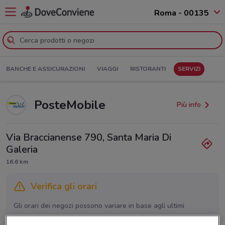
Roma - 00135
BANCHE E ASSICURAZIONI
VIAGGI
RISTORANTI
SERVIZI
PosteMobile
Più info
Via Braccianense 790, Santa Maria Di
Galeria
16.6 km
Verifica gli orari
Gli orari dei negozi possono variare in base agli ultimi
provvedimenti regionali o nazionali. Verifica l’accuratezza