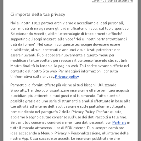
Continua senza accettare
Chiama il negozio
Ci importa della tua privacy
Lunedì
Martedì
Mercoledì
n.d.
n.d.
n.d.
Noi e i nostri
1012
partner archiviamo e accediamo ai dati personali,
Giovedì
n.d.
come i dati di navigazione gli o identificatori univoci, sul tuo dispositivo.
Venerdì
Sabato
Domenica
n.d.
n.d.
n.d.
Selezionando Accetto, abiliti le tecnologie di tracciamento affinché
069086827
supportino gli scopi mostrati alla voce "Noi e i nostri partner trattiamo i
dati da fornire". Nel caso in cui queste tecnologie dovessero essere
disabilitate, alcuni contenuti e annunci visualizzati potrebbero non
SACROFANO
essere rilevanti. Puoi accedere nuovamente a questo menu per
modificare le tue scelte o per revocare il consenso facendo clic sul link
Mostra finalità in fondo alla pagina web. Tali scelte avranno effetto nel
contesto del nostro Sito web. Per maggiori informazioni, consulta
Tutte le promozioni di questo negozio
l'Informativa sulla privacy.
Privacy policy
Permettici di fornirti offerte più vicine ai tuoi bisogni: Utilizzando
Shopfully/Tiendeo puoi visualizzare inserzioni e offerte per i tuoi acquisti
quotidiani più attinenti ai tuoi gusti e al tuo mondo. Tutto questo è
possibile grazie ad una serie di strumenti e analisi effettuate in base alle
tue attività all'interno dell'applicazione e sulle piattaforme collegate,
come indicato nel paragrafo 2 della Privacy Policy. Per fare questo,
abbiamo bisogno del tuo consenso sull'uso dei dati raccolti a tale fine.
Se dai il tuo consenso condivideremo i tuoi dati personali con
Partners
in
tutto il mondo attraverso l’uso di SDK esterne. Puoi sempre cambiare
idea accedendo a Menu > Privacy > Personalizzazione, all’interno della
nostra App. Cosa succede se accetti: Le inserzioni pubblicitarie che