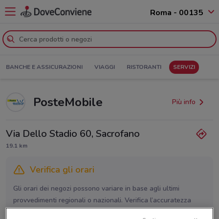
Roma - 00135
BANCHE E ASSICURAZIONI
VIAGGI
RISTORANTI
SERVIZI
PosteMobile
Più info
Via Dello Stadio 60, Sacrofano
19.1 km
Verifica gli orari
Gli orari dei negozi possono variare in base agli ultimi
provvedimenti regionali o nazionali. Verifica l’accuratezza
chiamando il negozio.