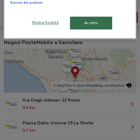
salvarle e creare la tua lista del risparmio, comodamente
Elenco dei partner
dal tuo cellulare.
SCARICA L’APP
Mostra finalità
Accetto
Negozi PosteMobile a Sacrofano
© MapTiler
© OpenStreetMap contributors
Via Degli Adimari 22 Roma
9.4 km
Piazza Della Visione 19 La Storta
9.7 km