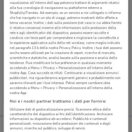
visualizzerai all'interno dell’app potranno trattare di argomenti relativi
PosteMobile
alla tua cronologia di navigazione su piattaforme esterne a
Shopfully/Tiendeo. Ad esempio, se un servizio a noi collegato ci informa
Scade il 17/08
9.4 km
che hai navigato in un sito di viaggi, potremo mostrarti delle offerte a
tema vacanze. Inoltre, i dati sulla posizione (nel caso in cui abbia fornito
il relativo consenso) insieme alle informazioni sulle prestazioni della
rete e agli identificativi del dispositivo, possono essere raccolte e
condivisi con terze parti per comprendere e migliorare la connettività e
le esperienze applicative sulle delle reti wireless, come meglio indicato
nel paragrafo 13.b della nostra Privacy Policy. Inoltre, i tuoi dati possono
anche essere utilizzati per la creazione di report, ricerche di mercato,
scientifiche e statistiche, analisi basate sulla posizione e analisi delle
tendenze. Puoi modificare le tue preferenze in qualsiasi momento
accedendo a Menu > Privacy > Personalizzazione all'interno della
nostra App. Cosa succede se rifiuti: Continuerai a visualizzare annunci
pubblicitari, ma riguarderanno argomenti generici e probabilmente non
saranno rilevanti per i tuoi interessi. Potrai sempre cambiare idea
accedendo a Menu > Privacy > Personalizzazione all'interno della
PosteMobile
nostra App.
Noi e i nostri partner trattiamo i dati per fornire:
Scade il 05/09
9.4 km
Utilizzare dati di geolocalizzazione precisi. Scansione attiva delle
caratteristiche del dispositivo ai fini dell’identificazione. Archiviare
informazioni su dispositivo e/o accedervi. Pubblicità e contenuti
Porta DoveConviene sempre con te!
personalizzati, misurazione delle prestazioni dei contenuti e degli
Puoi trovare le migliori offerte dei negozi vicino a te,
annunci, ricerche sul pubblico, sviluppo di servizi.