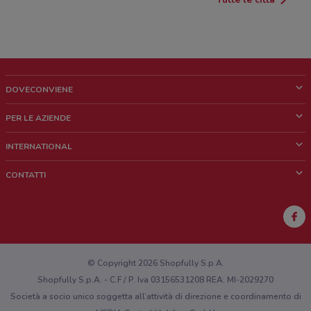
DOVECONVIENE
Cos'è DoveConviene
PER LE AZIENDE
Chi siamo
Cosa facciamo
INTERNATIONAL
News e media
Richieste commerciali e marketing
Brazil
CONTATTI
Lavora con noi
Mexico
Segnalazione punto vendita
France
Segnalazione Volantino
Australia
Hai un malfunzionamento sul web o sull'app?
New Zealand
© Copyright 2026 Shopfully S.p.A.
Shopfully S.p.A. - C.F / P. Iva 03156531208 REA: MI-2029270
Società a socio unico soggetta all’attività di direzione e coordinamento di