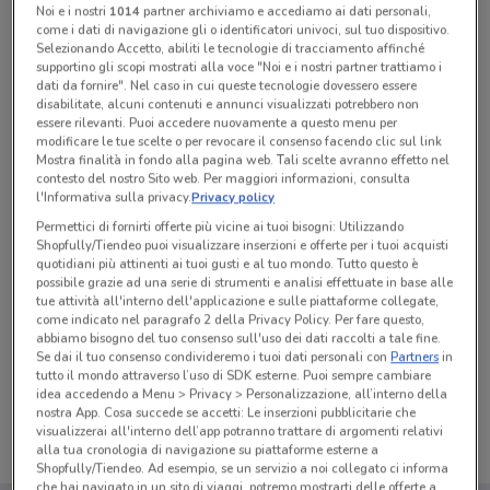
Noi e i nostri
1014
partner archiviamo e accediamo ai dati personali,
come i dati di navigazione gli o identificatori univoci, sul tuo dispositivo.
Selezionando Accetto, abiliti le tecnologie di tracciamento affinché
Tutte le promozioni di questo negozio
supportino gli scopi mostrati alla voce "Noi e i nostri partner trattiamo i
dati da fornire". Nel caso in cui queste tecnologie dovessero essere
disabilitate, alcuni contenuti e annunci visualizzati potrebbero non
essere rilevanti. Puoi accedere nuovamente a questo menu per
modificare le tue scelte o per revocare il consenso facendo clic sul link
Mostra finalità in fondo alla pagina web. Tali scelte avranno effetto nel
contesto del nostro Sito web. Per maggiori informazioni, consulta
l'Informativa sulla privacy.
Privacy policy
Permettici di fornirti offerte più vicine ai tuoi bisogni: Utilizzando
Shopfully/Tiendeo puoi visualizzare inserzioni e offerte per i tuoi acquisti
quotidiani più attinenti ai tuoi gusti e al tuo mondo. Tutto questo è
possibile grazie ad una serie di strumenti e analisi effettuate in base alle
tue attività all'interno dell'applicazione e sulle piattaforme collegate,
come indicato nel paragrafo 2 della Privacy Policy. Per fare questo,
abbiamo bisogno del tuo consenso sull'uso dei dati raccolti a tale fine.
Ci dispiace, al momento non abbiamo pubblicato
Se dai il tuo consenso condivideremo i tuoi dati personali con
Partners
in
tutto il mondo attraverso l’uso di SDK esterne. Puoi sempre cambiare
volantini nella tua zona. Riprova più tardi.
idea accedendo a Menu > Privacy > Personalizzazione, all’interno della
nostra App. Cosa succede se accetti: Le inserzioni pubblicitarie che
visualizzerai all'interno dell’app potranno trattare di argomenti relativi
alla tua cronologia di navigazione su piattaforme esterne a
Shopfully/Tiendeo. Ad esempio, se un servizio a noi collegato ci informa
che hai navigato in un sito di viaggi, potremo mostrarti delle offerte a