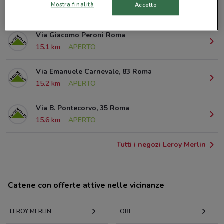
Mostra finalità
Accetto
8.3 km
APERTO
Via Giacomo Peroni Roma
15.1 km
APERTO
Via Emanuele Carnevale, 83 Roma
15.2 km
APERTO
Via B. Pontecorvo, 35 Roma
15.6 km
APERTO
Tutti i negozi Leroy Merlin
Catene con offerte attive nelle vicinanze
LEROY MERLIN
OBI