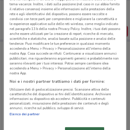
tema vacanze. Inoltre, i dati sulla posizione (nel caso in cui abbia fornito
Porta DoveConviene sempre con te!
il relativo consenso) insieme alle informazioni sulle prestazioni della
Puoi trovare le migliori offerte dei negozi vicino a te,
rete e agli identificativi del dispositivo, possono essere raccolte e
salvarle e creare la tua lista del risparmio, comodamente
condivisi con terze parti per comprendere e migliorare la connettività e
dal tuo cellulare.
le esperienze applicative sulle delle reti wireless, come meglio indicato
nel paragrafo 13.b della nostra Privacy Policy. Inoltre, i tuoi dati possono
SCARICA L’APP
anche essere utilizzati per la creazione di report, ricerche di mercato,
scientifiche e statistiche, analisi basate sulla posizione e analisi delle
tendenze. Puoi modificare le tue preferenze in qualsiasi momento
accedendo a Menu > Privacy > Personalizzazione all'interno della
nostra App. Cosa succede se rifiuti: Continuerai a visualizzare annunci
Negozi Leroy Merlin a Pantigliate
pubblicitari, ma riguarderanno argomenti generici e probabilmente non
saranno rilevanti per i tuoi interessi. Potrai sempre cambiare idea
accedendo a Menu > Privacy > Personalizzazione all'interno della
nostra App.
Noi e i nostri partner trattiamo i dati per fornire:
Utilizzare dati di geolocalizzazione precisi. Scansione attiva delle
© MapTiler
© OpenStreetMap contributors
caratteristiche del dispositivo ai fini dell’identificazione. Archiviare
informazioni su dispositivo e/o accedervi. Pubblicità e contenuti
personalizzati, misurazione delle prestazioni dei contenuti e degli
Via Salaria, 665 Roma
annunci, ricerche sul pubblico, sviluppo di servizi.
Elenco dei partner
4.3 km
APERTO
Via C. Redicicoli, 551 Roma