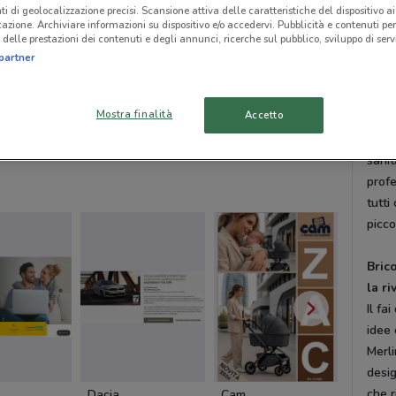
in di
ti di geolocalizzazione precisi. Scansione attiva delle caratteristiche del dispositivo ai 
icazione. Archiviare informazioni su dispositivo e/o accedervi. Pubblicità e contenuti per
che s
delle prestazioni dei contenuti e degli annunci, ricerche sul pubblico, sviluppo di servi
di in
partner
prodo
NUOVO
propr
Euronics
Medi-Market
Spazio
Mostra finalità
Accetto
clima
per g
sanit
profe
tutti
picco
Bric
la r
Il fa
idee 
Merli
desig
che r
Dacia
Cam
Cam