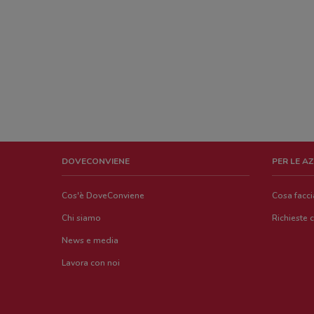
DOVECONVIENE
PER LE A
Cos'è DoveConviene
Cosa facc
Chi siamo
Richieste 
News e media
Lavora con noi