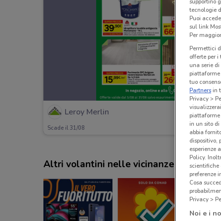
supportino g
tecnologie d
Puoi accede
sul link Mos
Per maggiori
Permettici d
offerte per 
una serie di
piattaforme 
tuo consenso
Partners
in 
Privacy > Pe
visualizzera
Leroy Merlin
piattaforme 
in un sito d
Scade il 31/08
abbia fornit
dispositivo,
esperienze a
Policy. Inolt
Altri volantini nelle vicinanze
scientifiche
preferenze 
Cosa succede
probabilmen
Privacy > Pe
Noi e i no