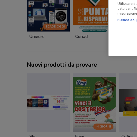
Utilizzare da
dell’identif
misurazione 
Elenco dei 
SCADE OGGI
Unieuro
Conad
KiK
Nuovi prodotti da provare
-4 GIORNI
Sky
Foxy
Cofidis