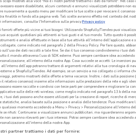
li scopi mostrati alla voce "Noi e i nostri partner trattiamo i dati da fornire". Nel caso 
ovessero essere disabilitate, alcuni contenuti e annunci visualizzati potrebbero non ess
re nuovamente a questo menu per modificare le tue scelte o per revocare il consenso
tra finalità in fondo alla pagina web. Tali scelte avranno effetto nel contesto del nost
 informazioni, consulta l'Informativa sulla privacy.
Privacy policy
i fornirti offerte più vicine ai tuoi bisogni: Utilizzando Shopfully/Tiendeo puoi visualizz
i tuoi acquisti quotidiani più attinenti ai tuoi gusti e al tuo mondo. Tutto questo è possi
 strumenti e analisi effettuate in base alle tue attività all'interno dell'applicazione e 
collegate, come indicato nel paragrafo 2 della Privacy Policy. Per fare questo, abbi
 sull'uso dei dati raccolti a tale fine. Se dai il tuo consenso condivideremo i tuoi dati
tutto il mondo attraverso l’uso di SDK esterne. Puoi sempre cambiare idea accedend
rsonalizzazione, all’interno della nostra App. Cosa succede se accetti: Le inserzioni pu
i all'interno dell’app potranno trattare di argomenti relativi alla tua cronologia di na
esterne a Shopfully/Tiendeo. Ad esempio, se un servizio a noi collegato ci informa ch
i viaggi, potremo mostrarti delle offerte a tema vacanze. Inoltre, i dati sulla posizione 
4.3 km
o il relativo consenso) insieme alle informazioni sulle prestazioni della rete e agli ident
 possono essere raccolte e condivisi con terze parti per comprendere e migliorare la conn
pplicative sulle delle reti wireless, come meglio indicato nel paragrafo 13.b della no
Gli
re, i tuoi dati possono anche essere utilizzati per la creazione di report, ricerche di mer
Ler
 e statistiche, analisi basate sulla posizione e analisi delle tendenze. Puoi modificare l
in qualsiasi momento accedendo a Menu > Privacy > Personalizzazione all'interno del
 se rifiuti: Continuerai a visualizzare annunci pubblicitari, ma riguarderanno argome
te non saranno rilevanti per i tuoi interessi. Potrai sempre cambiare idea accedendo
Lero
rsonalizzazione all'interno della nostra App.
europ
stri partner trattiamo i dati per fornire:
L’azi