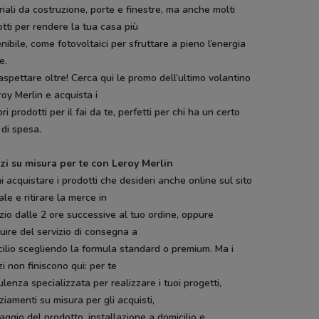
iali da costruzione, porte e finestre, ma anche molti
tti per rendere la tua casa più
nibile, come fotovoltaici per sfruttare a pieno l’energia
e.
spettare oltre! Cerca qui le promo dell’ultimo volantino
roy Merlin e acquista i
ori prodotti per il fai da te, perfetti per chi ha un certo
 di spesa.
izi su misura per te con Leroy Merlin
i acquistare i prodotti che desideri anche online sul sito
iale e ritirare la merce in
io dalle 2 ore successive al tuo ordine, oppure
uire del servizio di consegna a
ilio scegliendo la formula standard o premium. Ma i
zi non finiscono qui: per te
lenza specializzata per realizzare i tuoi progetti,
ziamenti su misura per gli acquisti,
ggio del prodotto, installazione a domicilio e