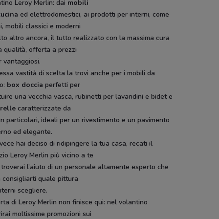
tino Leroy Merlin: dai
mobili
cucina
ed elettrodomestici, ai prodotti per interni, come
i, mobili classici e moderni
to altro ancora, il tutto realizzato con la massima cura
a qualità, offerta a prezzi
 vantaggiosi.
essa vastità di scelta la trovi anche per i mobili da
o:
box doccia
perfetti per
tuire una vecchia vasca, rubinetti per lavandini e bidet e
relle
caratterizzate da
n particolari, ideali per un rivestimento e un pavimento
rno ed elegante.
vece hai deciso di ridipingere la tua casa, recati il
io Leroy Merlin più vicino a te
troverai l’aiuto di un personale altamente esperto che
 consigliarti quale pittura
nterni scegliere.
erta di Leroy Merlin non finisce qui: nel volantino
irai moltissime promozioni sui