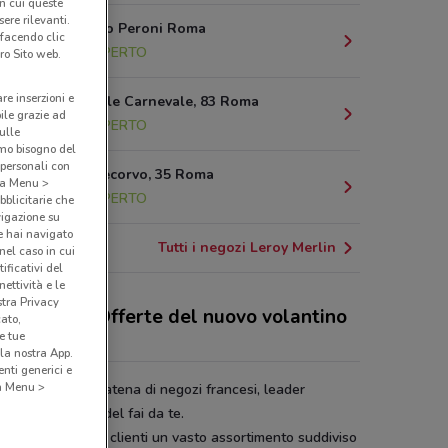
in cui queste
ere rilevanti.
Via Giacomo Peroni Roma
 facendo clic
15.1 km
APERTO
ro Sito web.
are inserzioni e
Via Emanuele Carnevale, 83 Roma
bile grazie ad
15.2 km
APERTO
sulle
amo bisogno del
 personali con
Via B. Pontecorvo, 35 Roma
o a Menu >
15.6 km
APERTO
bblicitarie che
vigazione su
e hai navigato
Tutti i negozi Leroy Merlin
(nel caso in cui
ificativi del
ettività e le
stra Privacy
 sconti e le Offerte del nuovo volantino
cato,
oy Merlin
e tue
la nostra App.
nti generici e
 a Menu >
y Merlin
è una catena di negozi francesi, leader
eo nel mercato del fai da te.
enda offre ai suoi clienti un vasto assortimento suddiviso