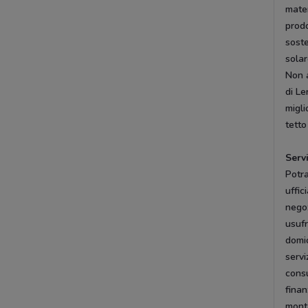
mater
prodo
soste
solar
Non a
di Le
migli
tetto
Serv
Potra
uffic
negoz
usufr
domic
servi
consu
finan
monta