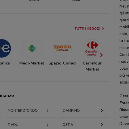
Nel n
gli s
giard
mobil
TUTTI I NEGOZI
solo,
la tu
misu
Con D
nuov
onics
Medi-Market
Spazio Conad
Carrefour
Panora
volan
Market
più v
acqui
cinanze
Cata
Este
Riman
MONTEROTONDO
CIAMPINO
volan
Dove
TIVOLI
OSTIA