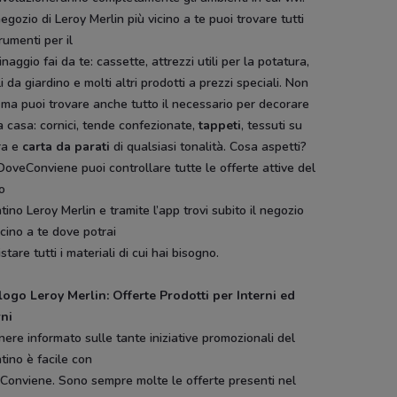
egozio di Leroy Merlin più vicino a te puoi trovare tutti
trumenti per il
inaggio fai da te: cassette, attrezzi utili per la potatura,
i da giardino e molti altri prodotti a prezzi speciali. Non
 ma puoi trovare anche tutto il necessario per decorare
a casa: cornici, tende confezionate,
tappeti
, tessuti su
ra e
carta da parati
di qualsiasi tonalità. Cosa aspetti?
oveConviene puoi controllare tutte le offerte attive del
o
ma
Conad City
Toys Center
Bimbo Store
Conad
tino Leroy Merlin e tramite l’app trovi subito il negozio
Superstore
icino a te dove potrai
stare tutti i materiali di cui hai bisogno.
logo Leroy Merlin: Offerte Prodotti per Interni ed
rni
ere informato sulle tante iniziative promozionali del
tino è facile con
Conviene. Sono sempre molte le offerte presenti nel