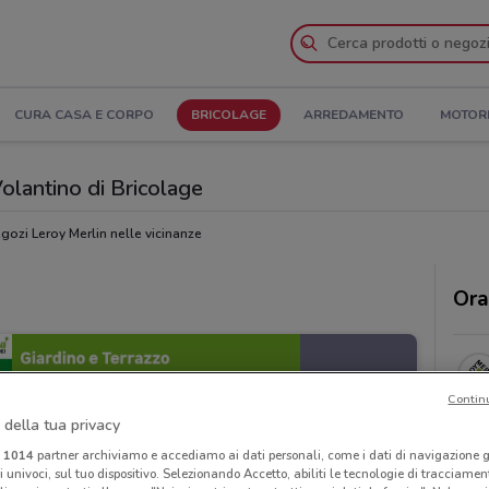
CURA CASA E CORPO
BRICOLAGE
ARREDAMENTO
MOTOR
olantino di Bricolage
gozi Leroy Merlin nelle vicinanze
Ora
Contin
 della tua privacy
i
1014
partner archiviamo e accediamo ai dati personali, come i dati di navigazione g
ri univoci, sul tuo dispositivo. Selezionando Accetto, abiliti le tecnologie di tracciame