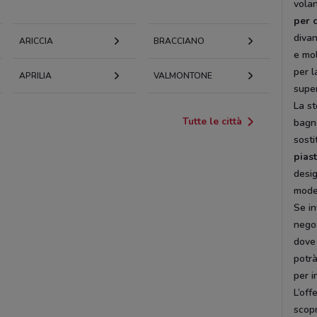
volan
per 
divan
ARICCIA
BRACCIANO
e mol
per l
APRILIA
VALMONTONE
super
La st
Tutte le città
bagn
sosti
piast
desig
mode
Se in
negoz
dove 
potrà
per i
L’off
scopr