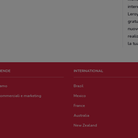
inter
Leroy
gratu
nuove
reali
la tu
ZIENDE
INTERNATIONAL
iamo
Brazil
commerciali e marketing
Mexico
France
Australia
New Zealand