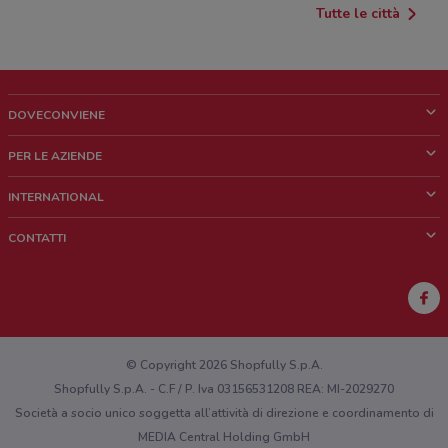
Tutte le città
DOVECONVIENE
Cos'è DoveConviene
PER LE AZIENDE
Chi siamo
Cosa facciamo
INTERNATIONAL
News e media
Richieste commerciali e marketing
Brazil
CONTATTI
Lavora con noi
Mexico
Segnalazione punto vendita
France
Segnalazione Volantino
Australia
Hai un malfunzionamento sul web o sull'app?
New Zealand
© Copyright 2026 Shopfully S.p.A.
Shopfully S.p.A. - C.F / P. Iva 03156531208 REA: MI-2029270
Società a socio unico soggetta all’attività di direzione e coordinamento di
MEDIA Central Holding GmbH