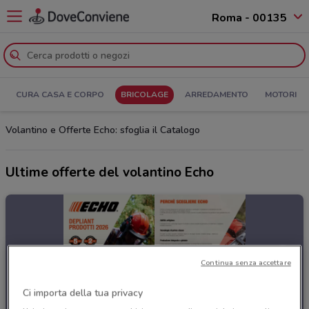
Roma - 00135
CURA CASA E CORPO
BRICOLAGE
ARREDAMENTO
MOTORI
Volantino e Offerte Echo: sfoglia il Catalogo
Ultime offerte del volantino Echo
Continua senza accettare
Ci importa della tua privacy