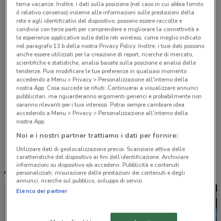
8.1 km
tema vacanze. Inoltre, i dati sulla posizione (nel caso in cui abbia fornito
il relativo consenso) insieme alle informazioni sulle prestazioni della
rete e agli identificativi del dispositivo, possono essere raccolte e
Via Collatina, 241/B Roma
condivisi con terze parti per comprendere e migliorare la connettività e
le esperienze applicative sulle delle reti wireless, come meglio indicato
11.4 km
nel paragrafo 13.b della nostra Privacy Policy. Inoltre, i tuoi dati possono
anche essere utilizzati per la creazione di report, ricerche di mercato,
scientifiche e statistiche, analisi basate sulla posizione e analisi delle
Via Flaminia, 2161 Roma
tendenze. Puoi modificare le tue preferenze in qualsiasi momento
15.6 km
accedendo a Menu > Privacy > Personalizzazione all'interno della
nostra App. Cosa succede se rifiuti: Continuerai a visualizzare annunci
pubblicitari, ma riguarderanno argomenti generici e probabilmente non
VIA CARLO CASINI, 179 Roma
saranno rilevanti per i tuoi interessi. Potrai sempre cambiare idea
19.3 km
accedendo a Menu > Privacy > Personalizzazione all'interno della
nostra App.
Noi e i nostri partner trattiamo i dati per fornire:
Tutti i negozi Echo
Utilizzare dati di geolocalizzazione precisi. Scansione attiva delle
caratteristiche del dispositivo ai fini dell’identificazione. Archiviare
informazioni su dispositivo e/o accedervi. Pubblicità e contenuti
Altri volantini nelle vicinanze
personalizzati, misurazione delle prestazioni dei contenuti e degli
annunci, ricerche sul pubblico, sviluppo di servizi.
Elenco dei partner