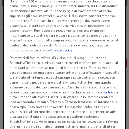
Noi e i nostri
1014
partner archiviamo e accediamo ai dati personali,
come i dati di navigazione gli o identificatori univoci, sul tuo dispositivo.
Selezionando Accetto, abiliti le tecnologie di tracciamento affinché
Echo
supportino gli scopi mostrati alla voce "Noi e i nostri partner trattiamo i
dati da fornire". Nel caso in cui queste tecnologie dovessero essere
Scade il 31/12
1.9 km
disabilitate, alcuni contenuti e annunci visualizzati potrebbero non
essere rilevanti. Puoi accedere nuovamente a questo menu per
modificare le tue scelte o per revocare il consenso facendo clic sul link
Porta DoveConviene sempre con te!
Mostra finalità in fondo alla pagina web. Tali scelte avranno effetto nel
Puoi trovare le migliori offerte dei negozi vicino a te,
contesto del nostro Sito web. Per maggiori informazioni, consulta
salvarle e creare la tua lista del risparmio, comodamente
l'Informativa sulla privacy.
Privacy policy
dal tuo cellulare.
Permettici di fornirti offerte più vicine ai tuoi bisogni: Utilizzando
SCARICA L’APP
Shopfully/Tiendeo puoi visualizzare inserzioni e offerte per i tuoi acquisti
quotidiani più attinenti ai tuoi gusti e al tuo mondo. Tutto questo è
possibile grazie ad una serie di strumenti e analisi effettuate in base alle
tue attività all'interno dell'applicazione e sulle piattaforme collegate,
come indicato nel paragrafo 2 della Privacy Policy. Per fare questo,
Negozi Echo nelle vicinanze
abbiamo bisogno del tuo consenso sull'uso dei dati raccolti a tale fine.
Se dai il tuo consenso condivideremo i tuoi dati personali con
Partners
in
tutto il mondo attraverso l’uso di SDK esterne. Puoi sempre cambiare
idea accedendo a Menu > Privacy > Personalizzazione, all’interno della
Viale Mazzini, 142 Roma
nostra App. Cosa succede se accetti: Le inserzioni pubblicitarie che
1.9 km
visualizzerai all'interno dell’app potranno trattare di argomenti relativi
alla tua cronologia di navigazione su piattaforme esterne a
Shopfully/Tiendeo. Ad esempio, se un servizio a noi collegato ci informa
VICOLO DI VALLE MURICANA, 1 Roma
che hai navigato in un sito di viaggi, potremo mostrarti delle offerte a