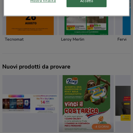
Mostra finalità
Accetto
Tecnomat
Leroy Merlin
Fervi
Nuovi prodotti da provare
-4 GIORNI