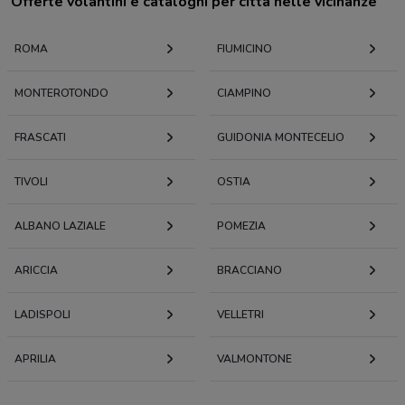
Offerte volantini e cataloghi per città nelle vicinanze
ROMA
FIUMICINO
MONTEROTONDO
CIAMPINO
FRASCATI
GUIDONIA MONTECELIO
TIVOLI
OSTIA
ALBANO LAZIALE
POMEZIA
ARICCIA
BRACCIANO
LADISPOLI
VELLETRI
APRILIA
VALMONTONE