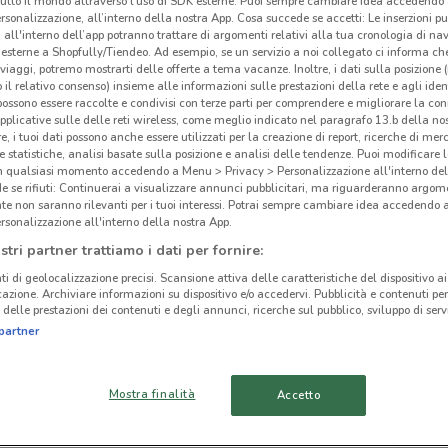
tutto il mondo attraverso l’uso di SDK esterne. Puoi sempre cambiare idea accedend
rsonalizzazione, all’interno della nostra App. Cosa succede se accetti: Le inserzioni pu
i all'interno dell’app potranno trattare di argomenti relativi alla tua cronologia di na
esterne a Shopfully/Tiendeo. Ad esempio, se un servizio a noi collegato ci informa ch
i viaggi, potremo mostrarti delle offerte a tema vacanze. Inoltre, i dati sulla posizione 
o il relativo consenso) insieme alle informazioni sulle prestazioni della rete e agli ident
 possono essere raccolte e condivisi con terze parti per comprendere e migliorare la conn
pplicative sulle delle reti wireless, come meglio indicato nel paragrafo 13.b della no
re, i tuoi dati possono anche essere utilizzati per la creazione di report, ricerche di mer
 e statistiche, analisi basate sulla posizione e analisi delle tendenze. Puoi modificare l
in qualsiasi momento accedendo a Menu > Privacy > Personalizzazione all'interno del
 se rifiuti: Continuerai a visualizzare annunci pubblicitari, ma riguarderanno argome
te non saranno rilevanti per i tuoi interessi. Potrai sempre cambiare idea accedendo
rsonalizzazione all'interno della nostra App.
Geo
stri partner trattiamo i dati per fornire:
cinanze
ti di geolocalizzazione precisi. Scansione attiva delle caratteristiche del dispositivo ai 
icazione. Archiviare informazioni su dispositivo e/o accedervi. Pubblicità e contenuti per
delle prestazioni dei contenuti e degli annunci, ricerche sul pubblico, sviluppo di servi
MONTEROTONDO
CIAMPINO
partner
TIVOLI
OSTIA
Mostra finalità
Accetto
ARICCIA
BRACCIANO