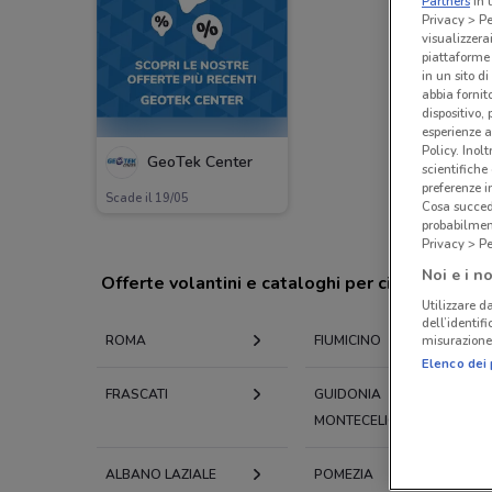
Partners
in 
Privacy > Pe
visualizzera
piattaforme 
in un sito d
abbia fornit
dispositivo,
esperienze a
Policy. Inolt
GeoTek Center
scientifiche
preferenze 
Scade il 19/05
Cosa succede
probabilmen
Privacy > Pe
Noi e i no
Offerte volantini e cataloghi per città nelle vi
Utilizzare da
dell’identif
misurazione 
ROMA
FIUMICINO
Elenco dei 
FRASCATI
GUIDONIA
MONTECELIO
ALBANO LAZIALE
POMEZIA