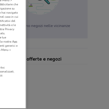
o a Menu >
bblicitarie che
vigazione su
e hai navigato
(nel caso in cui
ificativi del
ettività e le
Non ci sono negozi nelle vicinanze
stra Privacy
cato,
e tue
la nostra App.
nti generici e
 a Menu >
Tek Center, offerte e negozi
fini
sonalizzati,
zi.