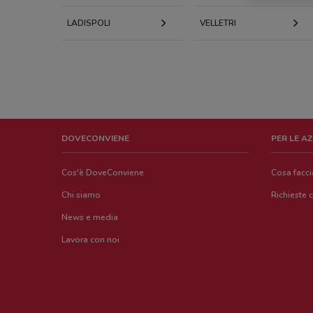
LADISPOLI
VELLETRI
DOVECONVIENE
PER LE A
Cos'è DoveConviene
Cosa facc
Chi siamo
Richieste 
News e media
Lavora con noi