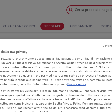
CURA CASA E CORPO
BRICOLAGE
ARREDAMENTO
MOTOR
ia il Catalogo
Contin
 della tua privacy
gozi GeoTek Center nelle vicinanze
i
1012
partner archiviamo e accediamo ai dati personali, come i dati di navigazione g
ri univoci, sul tuo dispositivo. Selezionando Accetto, abiliti le tecnologie di tracciame
li scopi mostrati alla voce "Noi e i nostri partner trattiamo i dati da fornire". Nel caso 
nter
Neg
ovessero essere disabilitate, alcuni contenuti e annunci visualizzati potrebbero non ess
re nuovamente a questo menu per modificare le tue scelte o per revocare il consenso
tra finalità in fondo alla pagina web. Tali scelte avranno effetto nel contesto del nost
 informazioni, consulta l'Informativa sulla privacy.
Privacy policy
i fornirti offerte più vicine ai tuoi bisogni: Utilizzando Shopfully/Tiendeo puoi visualizz
i tuoi acquisti quotidiani più attinenti ai tuoi gusti e al tuo mondo. Tutto questo è possi
 strumenti e analisi effettuate in base alle tue attività all'interno dell'applicazione e 
collegate, come indicato nel paragrafo 2 della Privacy Policy. Per fare questo, abbi
 sull'uso dei dati raccolti a tale fine. Se dai il tuo consenso condivideremo i tuoi dati