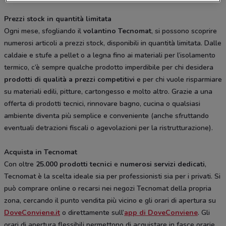
Prezzi stock in quantità limitata
Ogni mese, sfogliando il
volantino Tecnomat
, si possono scoprire
numerosi articoli a prezzi stock, disponibili in quantità limitata. Dalle
caldaie e stufe a pellet o a legna fino ai materiali per l’isolamento
termico, c’è sempre qualche prodotto imperdibile per chi desidera
prodotti di qualità a prezzi competitivi
e per chi vuole risparmiare
su materiali edili, pitture, cartongesso e molto altro. Grazie a una
offerta di prodotti tecnici, rinnovare bagno, cucina o qualsiasi
ambiente diventa più semplice e conveniente (anche sfruttando
eventuali detrazioni fiscali o agevolazioni per la ristrutturazione).
Acquista in Tecnomat
Con oltre
25.000 prodotti tecnici
e
numerosi servizi dedicati
,
Tecnomat è la scelta ideale sia per professionisti sia per i privati. Si
può comprare online o recarsi nei negozi Tecnomat della propria
zona, cercando il punto vendita più vicino e gli orari di apertura su
DoveConviene.it
o direttamente sull’
app di DoveConviene
. Gli
orari di apertura flessibili permettono di acquistare in fasce orarie