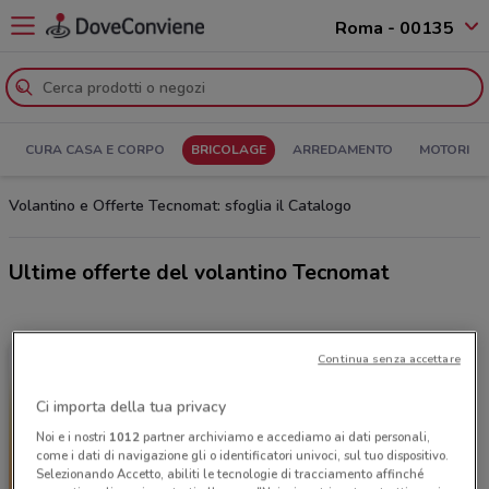
Roma - 00135
CURA CASA E CORPO
BRICOLAGE
ARREDAMENTO
MOTORI
Volantino e Offerte Tecnomat: sfoglia il Catalogo
Ultime offerte del volantino Tecnomat
Continua senza accettare
Ci importa della tua privacy
Noi e i nostri
1012
partner archiviamo e accediamo ai dati personali,
come i dati di navigazione gli o identificatori univoci, sul tuo dispositivo.
Selezionando Accetto, abiliti le tecnologie di tracciamento affinché