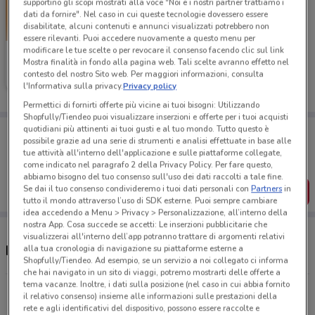
supportino gli scopi mostrati alla voce "Noi e i nostri partner trattiamo i
dati da fornire". Nel caso in cui queste tecnologie dovessero essere
disabilitate, alcuni contenuti e annunci visualizzati potrebbero non
essere rilevanti. Puoi accedere nuovamente a questo menu per
modificare le tue scelte o per revocare il consenso facendo clic sul link
Tecnomat
Mostra finalità in fondo alla pagina web. Tali scelte avranno effetto nel
contesto del nostro Sito web. Per maggiori informazioni, consulta
Scade il 26/08
7.8 km
l'Informativa sulla privacy.
Privacy policy
Permettici di fornirti offerte più vicine ai tuoi bisogni: Utilizzando
Shopfully/Tiendeo puoi visualizzare inserzioni e offerte per i tuoi acquisti
Porta DoveConviene sempre con te!
quotidiani più attinenti ai tuoi gusti e al tuo mondo. Tutto questo è
possibile grazie ad una serie di strumenti e analisi effettuate in base alle
Puoi trovare le migliori offerte dei negozi vicino a te,
tue attività all'interno dell'applicazione e sulle piattaforme collegate,
salvarle e creare la tua lista del risparmio, comodamente
come indicato nel paragrafo 2 della Privacy Policy. Per fare questo,
dal tuo cellulare.
abbiamo bisogno del tuo consenso sull'uso dei dati raccolti a tale fine.
Se dai il tuo consenso condivideremo i tuoi dati personali con
Partners
in
SCARICA L’APP
tutto il mondo attraverso l’uso di SDK esterne. Puoi sempre cambiare
idea accedendo a Menu > Privacy > Personalizzazione, all’interno della
nostra App. Cosa succede se accetti: Le inserzioni pubblicitarie che
visualizzerai all'interno dell’app potranno trattare di argomenti relativi
Negozi Tecnomat nelle vicinanze
alla tua cronologia di navigazione su piattaforme esterne a
Shopfully/Tiendeo. Ad esempio, se un servizio a noi collegato ci informa
che hai navigato in un sito di viaggi, potremo mostrarti delle offerte a
tema vacanze. Inoltre, i dati sulla posizione (nel caso in cui abbia fornito
Largo Santa Vittoria in Matenano, 12 Roma
il relativo consenso) insieme alle informazioni sulle prestazioni della
7.8 km
APERTO
rete e agli identificativi del dispositivo, possono essere raccolte e