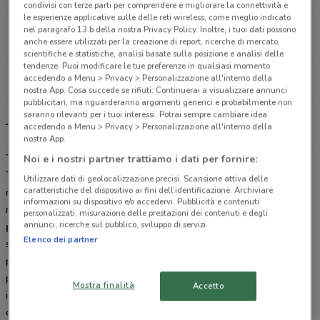
condivisi con terze parti per comprendere e migliorare la connettività e
le esperienze applicative sulle delle reti wireless, come meglio indicato
Via Prenestina Bis snc Roma
nel paragrafo 13.b della nostra Privacy Policy. Inoltre, i tuoi dati possono
anche essere utilizzati per la creazione di report, ricerche di mercato,
13.9 km
APERTO
scientifiche e statistiche, analisi basate sulla posizione e analisi delle
tendenze. Puoi modificare le tue preferenze in qualsiasi momento
accedendo a Menu > Privacy > Personalizzazione all'interno della
Tutti i negozi Tecnomat
nostra App. Cosa succede se rifiuti: Continuerai a visualizzare annunci
pubblicitari, ma riguarderanno argomenti generici e probabilmente non
saranno rilevanti per i tuoi interessi. Potrai sempre cambiare idea
Tecnomat, offerte e negozi
accedendo a Menu > Privacy > Personalizzazione all'interno della
nostra App.
Tecnomat: Più professionale, meno caro
Noi e i nostri partner trattiamo i dati per fornire:
Tecnomat
(ex Bricoman) è la catena di negozi ideale per chi cerca
Utilizzare dati di geolocalizzazione precisi. Scansione attiva delle
caratteristiche del dispositivo ai fini dell’identificazione. Archiviare
materiali professionali per la costruzione, la manutenzione e la
informazioni su dispositivo e/o accedervi. Pubblicità e contenuti
ristrutturazione della casa. Tecnomat offre un
ampio ventaglio di
personalizzati, misurazione delle prestazioni dei contenuti e degli
annunci, ricerche sul pubblico, sviluppo di servizi.
prodotti tecnici:
pavimenti (laminati, gres porcellanato),
Elenco dei partner
sanitari, vernici, piastrelle, porte, articoli di falegnameria, utensili
professionali (trapani, avvitatori, smerigliatrici) e tutto ciò che serve
per qualsiasi progetto o ristrutturazione. Grazie a prezzi da
Mostra finalità
Accetto
ingrosso e a una disponibilità immediata dei prodotti, Tecnomat si
conferma il
partner perfetto
sia per i professionisti sia per privati.