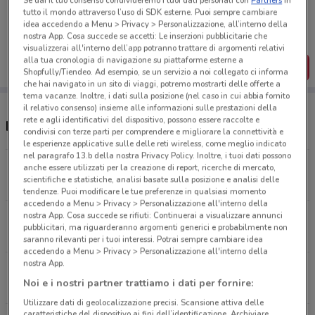
Se dai il tuo consenso condivideremo i tuoi dati personali con
Partners
in
Porta DoveConviene sempre con te!
tutto il mondo attraverso l’uso di SDK esterne. Puoi sempre cambiare
Puoi trovare le migliori offerte dei negozi vicino a te,
idea accedendo a Menu > Privacy > Personalizzazione, all’interno della
salvarle e creare la tua lista del risparmio, comodamente
nostra App. Cosa succede se accetti: Le inserzioni pubblicitarie che
dal tuo cellulare.
visualizzerai all'interno dell’app potranno trattare di argomenti relativi
alla tua cronologia di navigazione su piattaforme esterne a
SCARICA L’APP
Shopfully/Tiendeo. Ad esempio, se un servizio a noi collegato ci informa
che hai navigato in un sito di viaggi, potremo mostrarti delle offerte a
tema vacanze. Inoltre, i dati sulla posizione (nel caso in cui abbia fornito
il relativo consenso) insieme alle informazioni sulle prestazioni della
rete e agli identificativi del dispositivo, possono essere raccolte e
Negozi Einhell nelle vicinanze
condivisi con terze parti per comprendere e migliorare la connettività e
le esperienze applicative sulle delle reti wireless, come meglio indicato
nel paragrafo 13.b della nostra Privacy Policy. Inoltre, i tuoi dati possono
Variante Tiburtina Km 68,200 Carsoli
anche essere utilizzati per la creazione di report, ricerche di mercato,
scientifiche e statistiche, analisi basate sulla posizione e analisi delle
2.4 km
tendenze. Puoi modificare le tue preferenze in qualsiasi momento
accedendo a Menu > Privacy > Personalizzazione all'interno della
nostra App. Cosa succede se rifiuti: Continuerai a visualizzare annunci
Via Di Torrevecchia, 450 Roma
pubblicitari, ma riguarderanno argomenti generici e probabilmente non
3.5 km
saranno rilevanti per i tuoi interessi. Potrai sempre cambiare idea
accedendo a Menu > Privacy > Personalizzazione all'interno della
nostra App.
Via Angelo Ranucci, 14 Roma
Noi e i nostri partner trattiamo i dati per fornire:
4.1 km
Utilizzare dati di geolocalizzazione precisi. Scansione attiva delle
caratteristiche del dispositivo ai fini dell’identificazione. Archiviare