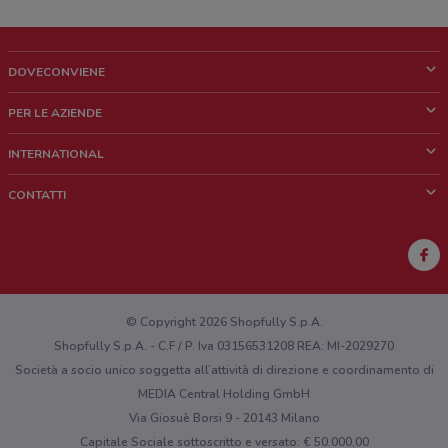
DOVECONVIENE
Cos'è DoveConviene
PER LE AZIENDE
Chi siamo
Cosa facciamo
INTERNATIONAL
News e media
Richieste commerciali e marketing
Brazil
CONTATTI
Lavora con noi
Mexico
Segnalazione punto vendita
France
Segnalazione Volantino
Australia
Hai un malfunzionamento sul web o sull'app?
New Zealand
© Copyright 2026 Shopfully S.p.A.
Shopfully S.p.A. - C.F / P. Iva 03156531208 REA: MI-2029270
Società a socio unico soggetta all’attività di direzione e coordinamento di
MEDIA Central Holding GmbH
Via Giosuè Borsi 9 - 20143 Milano
Capitale Sociale sottoscritto e versato: € 50.000,00