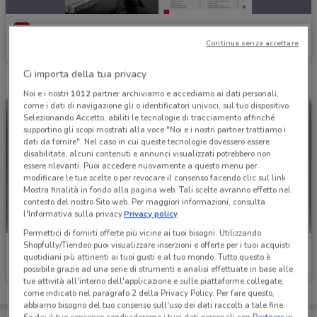
Einhell
Continua senza accettare
Scade il 31/12
2.4 km
Ci importa della tua privacy
Noi e i nostri
1012
partner archiviamo e accediamo ai dati personali,
come i dati di navigazione gli o identificatori univoci, sul tuo dispositivo.
Selezionando Accetto, abiliti le tecnologie di tracciamento affinché
supportino gli scopi mostrati alla voce "Noi e i nostri partner trattiamo i
dati da fornire". Nel caso in cui queste tecnologie dovessero essere
disabilitate, alcuni contenuti e annunci visualizzati potrebbero non
essere rilevanti. Puoi accedere nuovamente a questo menu per
modificare le tue scelte o per revocare il consenso facendo clic sul link
Mostra finalità in fondo alla pagina web. Tali scelte avranno effetto nel
contesto del nostro Sito web. Per maggiori informazioni, consulta
l'Informativa sulla privacy.
Privacy policy
Permettici di fornirti offerte più vicine ai tuoi bisogni: Utilizzando
Shopfully/Tiendeo puoi visualizzare inserzioni e offerte per i tuoi acquisti
Einhell
Einhell
quotidiani più attinenti ai tuoi gusti e al tuo mondo. Tutto questo è
possibile grazie ad una serie di strumenti e analisi effettuate in base alle
Scade il 31/12
2.4 km
Scade il 31/12
2.4 km
tue attività all'interno dell'applicazione e sulle piattaforme collegate,
come indicato nel paragrafo 2 della Privacy Policy. Per fare questo,
abbiamo bisogno del tuo consenso sull'uso dei dati raccolti a tale fine.