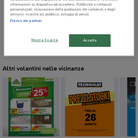
Via Vittorio Veneto, 2/B/G Malo
informazioni su dispositivo e/o accedervi. Pubblicità e contenuti
personalizzati, misurazione delle prestazioni dei contenuti e degli
4.2 km
annunci, ricerche sul pubblico, sviluppo di servizi.
Elenco dei partner
Via Delle Conce, 15 Roma
6.8 km
Mostra finalità
Accetto
Tutti i negozi Einhell
Altri volantini nelle vicinanze
NUOVO