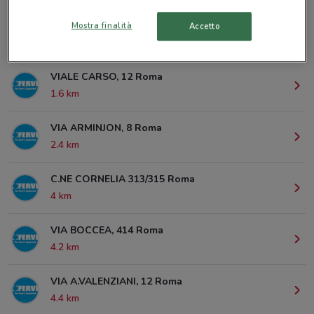
Mostra finalità
Accetto
© MapTiler
© OpenStreetMap contributors
VIALE CARSO, 12 Roma
1.6 km
VIA ARMINJON, 8 Roma
2.4 km
C.NE CORNELIA 313/315 Roma
4 km
VIA BOCCEA, 414 Roma
4.2 km
VIA A.VALENZIANI, 12 Roma
4.4 km