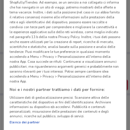
Shopfully/Tiendeo. Ad esempio, se un servizio a noi collegato ci informa
che hai navigato in un sito di viaggi, potremo mostrarti delle offerte a
tema vacanze. Inoltre, i dati sulla posizione (nel caso in cui abbia fornito
il relativo consenso) insieme alle informazioni sulle prestazioni della
rete e agli identificativi del dispositivo, possono essere raccolte e
condivisi con terze parti per comprendere e migliorare la connettività e
Fervi
Fervi
le esperienze applicative sulle delle reti wireless, come meglio indicato
nel paragrafo 13.b della nostra Privacy Policy. Inoltre, i tuoi dati possono
Scade il 31/12
1.6 km
Scade il 31/12
1.6 km
anche essere utilizzati per la creazione di report, ricerche di mercato,
scientifiche e statistiche, analisi basate sulla posizione e analisi delle
tendenze. Puoi modificare le tue preferenze in qualsiasi momento
accedendo a Menu > Privacy > Personalizzazione all'interno della
Porta DoveConviene sempre con te!
nostra App. Cosa succede se rifiuti: Continuerai a visualizzare annunci
Puoi trovare le migliori offerte dei negozi vicino a te,
pubblicitari, ma riguarderanno argomenti generici e probabilmente non
salvarle e creare la tua lista del risparmio, comodamente
saranno rilevanti per i tuoi interessi. Potrai sempre cambiare idea
dal tuo cellulare.
accedendo a Menu > Privacy > Personalizzazione all'interno della
nostra App.
SCARICA L’APP
Noi e i nostri partner trattiamo i dati per fornire:
Utilizzare dati di geolocalizzazione precisi. Scansione attiva delle
caratteristiche del dispositivo ai fini dell’identificazione. Archiviare
informazioni su dispositivo e/o accedervi. Pubblicità e contenuti
Negozi Fervi a Pantano borghese
personalizzati, misurazione delle prestazioni dei contenuti e degli
annunci, ricerche sul pubblico, sviluppo di servizi.
Elenco dei partner