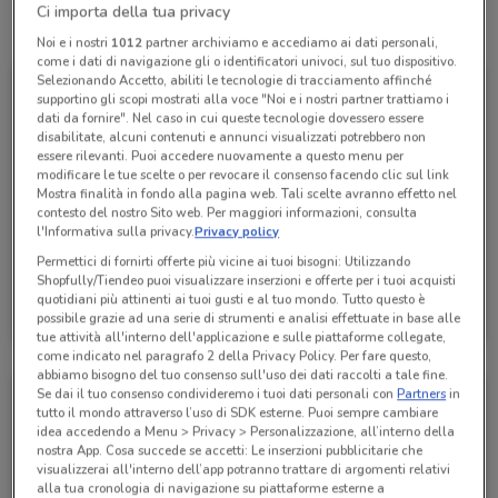
Ci importa della tua privacy
Tutte le promozioni di questo negozio
Noi e i nostri
1012
partner archiviamo e accediamo ai dati personali,
come i dati di navigazione gli o identificatori univoci, sul tuo dispositivo.
Selezionando Accetto, abiliti le tecnologie di tracciamento affinché
supportino gli scopi mostrati alla voce "Noi e i nostri partner trattiamo i
dati da fornire". Nel caso in cui queste tecnologie dovessero essere
disabilitate, alcuni contenuti e annunci visualizzati potrebbero non
essere rilevanti. Puoi accedere nuovamente a questo menu per
modificare le tue scelte o per revocare il consenso facendo clic sul link
Mostra finalità in fondo alla pagina web. Tali scelte avranno effetto nel
contesto del nostro Sito web. Per maggiori informazioni, consulta
l'Informativa sulla privacy.
Privacy policy
Permettici di fornirti offerte più vicine ai tuoi bisogni: Utilizzando
Shopfully/Tiendeo puoi visualizzare inserzioni e offerte per i tuoi acquisti
Fervi
quotidiani più attinenti ai tuoi gusti e al tuo mondo. Tutto questo è
possibile grazie ad una serie di strumenti e analisi effettuate in base alle
Scade il 31/12
1.6 km
tue attività all'interno dell'applicazione e sulle piattaforme collegate,
come indicato nel paragrafo 2 della Privacy Policy. Per fare questo,
abbiamo bisogno del tuo consenso sull'uso dei dati raccolti a tale fine.
Se dai il tuo consenso condivideremo i tuoi dati personali con
Partners
in
tutto il mondo attraverso l’uso di SDK esterne. Puoi sempre cambiare
idea accedendo a Menu > Privacy > Personalizzazione, all’interno della
nostra App. Cosa succede se accetti: Le inserzioni pubblicitarie che
visualizzerai all'interno dell’app potranno trattare di argomenti relativi
alla tua cronologia di navigazione su piattaforme esterne a