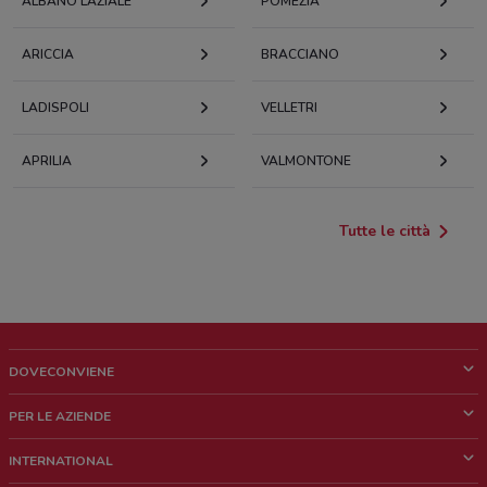
ALBANO LAZIALE
POMEZIA
ARICCIA
BRACCIANO
LADISPOLI
VELLETRI
APRILIA
VALMONTONE
Tutte le città
DOVECONVIENE
Cos'è DoveConviene
PER LE AZIENDE
Chi siamo
Cosa facciamo
INTERNATIONAL
News e media
Richieste commerciali e marketing