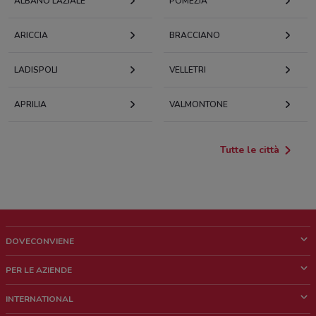
ALBANO LAZIALE
POMEZIA
ARICCIA
BRACCIANO
LADISPOLI
VELLETRI
APRILIA
VALMONTONE
Tutte le città
DOVECONVIENE
Cos'è DoveConviene
PER LE AZIENDE
Chi siamo
Cosa facciamo
INTERNATIONAL
News e media
Richieste commerciali e marketing