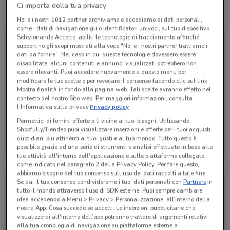
Ci importa della tua privacy
Tutte le promozioni di questo negozio
Noi e i nostri
1012
partner archiviamo e accediamo ai dati personali,
come i dati di navigazione gli o identificatori univoci, sul tuo dispositivo.
Selezionando Accetto, abiliti le tecnologie di tracciamento affinché
supportino gli scopi mostrati alla voce "Noi e i nostri partner trattiamo i
dati da fornire". Nel caso in cui queste tecnologie dovessero essere
disabilitate, alcuni contenuti e annunci visualizzati potrebbero non
essere rilevanti. Puoi accedere nuovamente a questo menu per
modificare le tue scelte o per revocare il consenso facendo clic sul link
Mostra finalità in fondo alla pagina web. Tali scelte avranno effetto nel
contesto del nostro Sito web. Per maggiori informazioni, consulta
l'Informativa sulla privacy.
Privacy policy
Permettici di fornirti offerte più vicine ai tuoi bisogni: Utilizzando
Shopfully/Tiendeo puoi visualizzare inserzioni e offerte per i tuoi acquisti
Fervi
quotidiani più attinenti ai tuoi gusti e al tuo mondo. Tutto questo è
possibile grazie ad una serie di strumenti e analisi effettuate in base alle
Scade il 31/12
1.6 km
tue attività all'interno dell'applicazione e sulle piattaforme collegate,
come indicato nel paragrafo 2 della Privacy Policy. Per fare questo,
abbiamo bisogno del tuo consenso sull'uso dei dati raccolti a tale fine.
Se dai il tuo consenso condivideremo i tuoi dati personali con
Partners
in
tutto il mondo attraverso l’uso di SDK esterne. Puoi sempre cambiare
idea accedendo a Menu > Privacy > Personalizzazione, all’interno della
nostra App. Cosa succede se accetti: Le inserzioni pubblicitarie che
visualizzerai all'interno dell’app potranno trattare di argomenti relativi
alla tua cronologia di navigazione su piattaforme esterne a