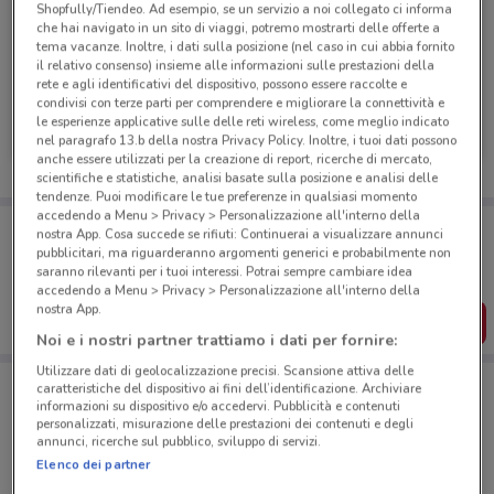
Shopfully/Tiendeo. Ad esempio, se un servizio a noi collegato ci informa
che hai navigato in un sito di viaggi, potremo mostrarti delle offerte a
tema vacanze. Inoltre, i dati sulla posizione (nel caso in cui abbia fornito
il relativo consenso) insieme alle informazioni sulle prestazioni della
rete e agli identificativi del dispositivo, possono essere raccolte e
condivisi con terze parti per comprendere e migliorare la connettività e
Fervi
Fervi
le esperienze applicative sulle delle reti wireless, come meglio indicato
nel paragrafo 13.b della nostra Privacy Policy. Inoltre, i tuoi dati possono
Scade il 31/12
1.6 km
Scade il 31/12
1.6 km
anche essere utilizzati per la creazione di report, ricerche di mercato,
scientifiche e statistiche, analisi basate sulla posizione e analisi delle
tendenze. Puoi modificare le tue preferenze in qualsiasi momento
accedendo a Menu > Privacy > Personalizzazione all'interno della
Porta DoveConviene sempre con te!
nostra App. Cosa succede se rifiuti: Continuerai a visualizzare annunci
Puoi trovare le migliori offerte dei negozi vicino a te,
pubblicitari, ma riguarderanno argomenti generici e probabilmente non
salvarle e creare la tua lista del risparmio, comodamente
saranno rilevanti per i tuoi interessi. Potrai sempre cambiare idea
dal tuo cellulare.
accedendo a Menu > Privacy > Personalizzazione all'interno della
nostra App.
SCARICA L’APP
Noi e i nostri partner trattiamo i dati per fornire:
Utilizzare dati di geolocalizzazione precisi. Scansione attiva delle
caratteristiche del dispositivo ai fini dell’identificazione. Archiviare
informazioni su dispositivo e/o accedervi. Pubblicità e contenuti
Negozi Fervi a Anguillara Sabazia
personalizzati, misurazione delle prestazioni dei contenuti e degli
annunci, ricerche sul pubblico, sviluppo di servizi.
Elenco dei partner