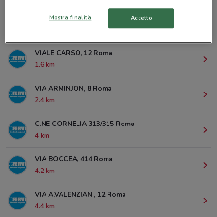
Mostra finalità
Accetto
© MapTiler
© OpenStreetMap contributors
VIALE CARSO, 12 Roma
1.6 km
VIA ARMINJON, 8 Roma
2.4 km
C.NE CORNELIA 313/315 Roma
4 km
VIA BOCCEA, 414 Roma
4.2 km
VIA A.VALENZIANI, 12 Roma
4.4 km