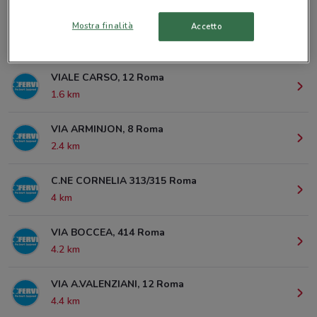
Mostra finalità
Accetto
© MapTiler
© OpenStreetMap contributors
VIALE CARSO, 12 Roma
1.6 km
VIA ARMINJON, 8 Roma
2.4 km
C.NE CORNELIA 313/315 Roma
4 km
VIA BOCCEA, 414 Roma
4.2 km
VIA A.VALENZIANI, 12 Roma
4.4 km