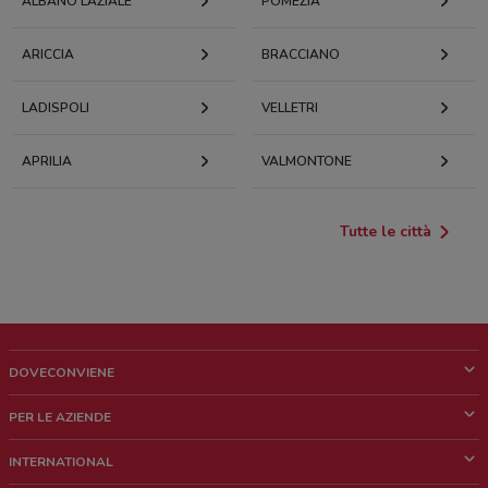
ALBANO LAZIALE
POMEZIA
ARICCIA
BRACCIANO
LADISPOLI
VELLETRI
APRILIA
VALMONTONE
Tutte le città
DOVECONVIENE
Cos'è DoveConviene
PER LE AZIENDE
Chi siamo
Cosa facciamo
INTERNATIONAL
News e media
Richieste commerciali e marketing