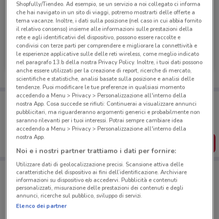
Shopfully/Tiendeo. Ad esempio, se un servizio a noi collegato ci informa
che hai navigato in un sito di viaggi, potremo mostrarti delle offerte a
tema vacanze. Inoltre, i dati sulla posizione (nel caso in cui abbia fornito
il relativo consenso) insieme alle informazioni sulle prestazioni della
rete e agli identificativi del dispositivo, possono essere raccolte e
condivisi con terze parti per comprendere e migliorare la connettività e
Fervi
Fervi
le esperienze applicative sulle delle reti wireless, come meglio indicato
nel paragrafo 13.b della nostra Privacy Policy. Inoltre, i tuoi dati possono
Scade il 31/12
1.6 km
Scade il 31/12
1.6 km
anche essere utilizzati per la creazione di report, ricerche di mercato,
scientifiche e statistiche, analisi basate sulla posizione e analisi delle
tendenze. Puoi modificare le tue preferenze in qualsiasi momento
accedendo a Menu > Privacy > Personalizzazione all'interno della
Porta DoveConviene sempre con te!
nostra App. Cosa succede se rifiuti: Continuerai a visualizzare annunci
Puoi trovare le migliori offerte dei negozi vicino a te,
pubblicitari, ma riguarderanno argomenti generici e probabilmente non
salvarle e creare la tua lista del risparmio, comodamente
saranno rilevanti per i tuoi interessi. Potrai sempre cambiare idea
dal tuo cellulare.
accedendo a Menu > Privacy > Personalizzazione all'interno della
nostra App.
SCARICA L’APP
Noi e i nostri partner trattiamo i dati per fornire:
Utilizzare dati di geolocalizzazione precisi. Scansione attiva delle
caratteristiche del dispositivo ai fini dell’identificazione. Archiviare
informazioni su dispositivo e/o accedervi. Pubblicità e contenuti
Negozi Fervi a Monte Porzio Catone
personalizzati, misurazione delle prestazioni dei contenuti e degli
annunci, ricerche sul pubblico, sviluppo di servizi.
Elenco dei partner