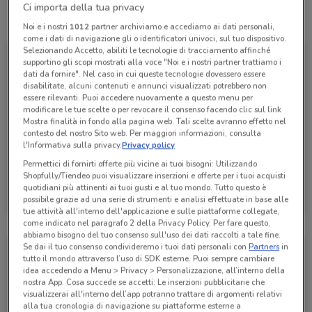
Ci importa della tua privacy
Tutte le promozioni di questo negozio
Noi e i nostri
1012
partner archiviamo e accediamo ai dati personali,
come i dati di navigazione gli o identificatori univoci, sul tuo dispositivo.
Selezionando Accetto, abiliti le tecnologie di tracciamento affinché
supportino gli scopi mostrati alla voce "Noi e i nostri partner trattiamo i
dati da fornire". Nel caso in cui queste tecnologie dovessero essere
disabilitate, alcuni contenuti e annunci visualizzati potrebbero non
essere rilevanti. Puoi accedere nuovamente a questo menu per
modificare le tue scelte o per revocare il consenso facendo clic sul link
Mostra finalità in fondo alla pagina web. Tali scelte avranno effetto nel
contesto del nostro Sito web. Per maggiori informazioni, consulta
l'Informativa sulla privacy.
Privacy policy
Permettici di fornirti offerte più vicine ai tuoi bisogni: Utilizzando
Shopfully/Tiendeo puoi visualizzare inserzioni e offerte per i tuoi acquisti
Fervi
quotidiani più attinenti ai tuoi gusti e al tuo mondo. Tutto questo è
possibile grazie ad una serie di strumenti e analisi effettuate in base alle
Scade il 31/12
1.6 km
tue attività all'interno dell'applicazione e sulle piattaforme collegate,
come indicato nel paragrafo 2 della Privacy Policy. Per fare questo,
abbiamo bisogno del tuo consenso sull'uso dei dati raccolti a tale fine.
Se dai il tuo consenso condivideremo i tuoi dati personali con
Partners
in
tutto il mondo attraverso l’uso di SDK esterne. Puoi sempre cambiare
idea accedendo a Menu > Privacy > Personalizzazione, all’interno della
nostra App. Cosa succede se accetti: Le inserzioni pubblicitarie che
visualizzerai all'interno dell’app potranno trattare di argomenti relativi
alla tua cronologia di navigazione su piattaforme esterne a