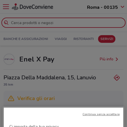
Roma - 00135
BANCHE E ASSICURAZIONI
VIAGGI
RISTORANTI
SERVIZI
Enel X Pay
Più info
Piazza Della Maddalena, 15, Lanuvio
35 km
Verifica gli orari
Gli orari dei negozi possono variare in base agli ultimi
Continua senza accettare
provvedimenti regionali o nazionali. Verifica l’accuratezza
chiamando il negozio.
Ci importa della tua privacy