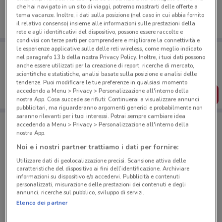
che hai navigato in un sito di viaggi, potremo mostrarti delle offerte a
tema vacanze. Inoltre, i dati sulla posizione (nel caso in cui abbia fornito
il relativo consenso) insieme alle informazioni sulle prestazioni della
rete e agli identificativi del dispositivo, possono essere raccolte e
condivisi con terze parti per comprendere e migliorare la connettività e
le esperienze applicative sulle delle reti wireless, come meglio indicato
Porta DoveConviene sempre con te!
nel paragrafo 13.b della nostra Privacy Policy. Inoltre, i tuoi dati possono
Puoi trovare le migliori offerte dei negozi vicino a te,
anche essere utilizzati per la creazione di report, ricerche di mercato,
salvarle e creare la tua lista del risparmio, comodamente
scientifiche e statistiche, analisi basate sulla posizione e analisi delle
dal tuo cellulare.
tendenze. Puoi modificare le tue preferenze in qualsiasi momento
accedendo a Menu > Privacy > Personalizzazione all'interno della
SCARICA L’APP
nostra App. Cosa succede se rifiuti: Continuerai a visualizzare annunci
pubblicitari, ma riguarderanno argomenti generici e probabilmente non
saranno rilevanti per i tuoi interessi. Potrai sempre cambiare idea
accedendo a Menu > Privacy > Personalizzazione all'interno della
Negozi Enel X Pay a Lanuvio
nostra App.
Noi e i nostri partner trattiamo i dati per fornire:
Utilizzare dati di geolocalizzazione precisi. Scansione attiva delle
caratteristiche del dispositivo ai fini dell’identificazione. Archiviare
informazioni su dispositivo e/o accedervi. Pubblicità e contenuti
personalizzati, misurazione delle prestazioni dei contenuti e degli
annunci, ricerche sul pubblico, sviluppo di servizi.
© MapTiler
© OpenStreetMap contributors
Elenco dei partner