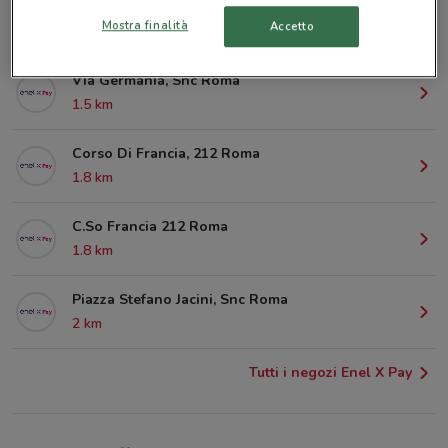
Via Della Farnesina, 19/A Roma
Mostra finalità
Accetto
987 m
Via Germania, Snc Roma
1.5 km
Corso Di Francia, 212 Roma
1.8 km
C.So Francia 212 Roma
1.8 km
Piazza Stefano Jacini, Snc Roma
2 km
Tutti i negozi Enel X Pay