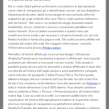
Noi e i nostri
1014
partner archiviamo e accediamo ai dati personali,
come i dati di navigazione gli o identificatori univoci, sul tuo dispositivo.
Lunedì
Martedì
Mercoledì
Giovedì
Venerdì
n.d.
n.d.
n.d.
n.d.
n.d.
Selezionando Accetto, abiliti le tecnologie di tracciamento affinché
Sabato
n.d.
Domenica
n.d.
supportino gli scopi mostrati alla voce "Noi e i nostri partner trattiamo i
dati da fornire". Nel caso in cui queste tecnologie dovessero essere
disabilitate, alcuni contenuti e annunci visualizzati potrebbero non
essere rilevanti. Puoi accedere nuovamente a questo menu per
Tutte le promozioni di questo negozio
modificare le tue scelte o per revocare il consenso facendo clic sul link
Mostra finalità in fondo alla pagina web. Tali scelte avranno effetto nel
contesto del nostro Sito web. Per maggiori informazioni, consulta
l'Informativa sulla privacy.
Privacy policy
Permettici di fornirti offerte più vicine ai tuoi bisogni: Utilizzando
Shopfully/Tiendeo puoi visualizzare inserzioni e offerte per i tuoi acquisti
quotidiani più attinenti ai tuoi gusti e al tuo mondo. Tutto questo è
possibile grazie ad una serie di strumenti e analisi effettuate in base alle
tue attività all'interno dell'applicazione e sulle piattaforme collegate,
come indicato nel paragrafo 2 della Privacy Policy. Per fare questo,
abbiamo bisogno del tuo consenso sull'uso dei dati raccolti a tale fine.
Se dai il tuo consenso condivideremo i tuoi dati personali con
Partners
in
tutto il mondo attraverso l’uso di SDK esterne. Puoi sempre cambiare
idea accedendo a Menu > Privacy > Personalizzazione, all’interno della
nostra App. Cosa succede se accetti: Le inserzioni pubblicitarie che
Ci dispiace, al momento non abbiamo pubblicato
visualizzerai all'interno dell’app potranno trattare di argomenti relativi
alla tua cronologia di navigazione su piattaforme esterne a
volantini nella tua zona. Riprova più tardi.
Shopfully/Tiendeo. Ad esempio, se un servizio a noi collegato ci informa