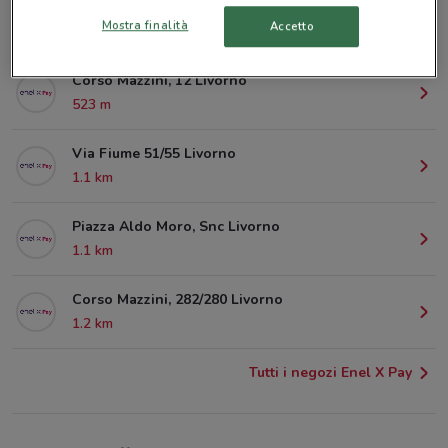
Via Magenta, 99 Livorno
Mostra finalità
Accetto
278 m
Corso Mazzini, 12 Livorno
523 m
Via Fiume 51/55 Livorno
1.1 km
Piazza Aldo Moro, Snc Livorno
1.1 km
Corso Mazzini, 282/280 Livorno
1.2 km
Tutti i negozi Enel X Pay