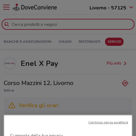
Livorno - 57125
BANCHE E ASSICURAZIONI
VIAGGI
RISTORANTI
SERVIZI
Enel X Pay
Più info
Corso Mazzini 12, Livorno
549 m
Verifica gli orari
Gli orari dei negozi possono variare in base agli ultimi
Continua senza accettare
provvedimenti regionali o nazionali. Verifica l’accuratezza
chiamando il negozio.
Ci importa della tua privacy