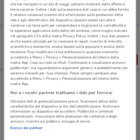
che hai navigato in un sito di viaggi, potremo mostrarti delle offerte a
tema vacanze. Inoltre, i dati sulla posizione (nel caso in cui abbia fornito
il relativo consenso) insieme alle informazioni sulle prestazioni della
rete e agli identificativi del dispositivo, possono essere raccolte e
condivisi con terze parti per comprendere e migliorare la connettività e
le esperienze applicative sulle delle reti wireless, come meglio indicato
Porta DoveConviene sempre con te!
nel paragrafo 13.b della nostra Privacy Policy. Inoltre, i tuoi dati possono
Puoi trovare le migliori offerte dei negozi vicino a te,
anche essere utilizzati per la creazione di report, ricerche di mercato,
salvarle e creare la tua lista del risparmio, comodamente
scientifiche e statistiche, analisi basate sulla posizione e analisi delle
dal tuo cellulare.
tendenze. Puoi modificare le tue preferenze in qualsiasi momento
accedendo a Menu > Privacy > Personalizzazione all'interno della
SCARICA L’APP
nostra App. Cosa succede se rifiuti: Continuerai a visualizzare annunci
pubblicitari, ma riguarderanno argomenti generici e probabilmente non
saranno rilevanti per i tuoi interessi. Potrai sempre cambiare idea
accedendo a Menu > Privacy > Personalizzazione all'interno della
Negozi Enel X Pay a Livorno
nostra App.
Noi e i nostri partner trattiamo i dati per fornire:
Utilizzare dati di geolocalizzazione precisi. Scansione attiva delle
caratteristiche del dispositivo ai fini dell’identificazione. Archiviare
informazioni su dispositivo e/o accedervi. Pubblicità e contenuti
personalizzati, misurazione delle prestazioni dei contenuti e degli
annunci, ricerche sul pubblico, sviluppo di servizi.
© MapTiler
© OpenStreetMap contributors
Elenco dei partner