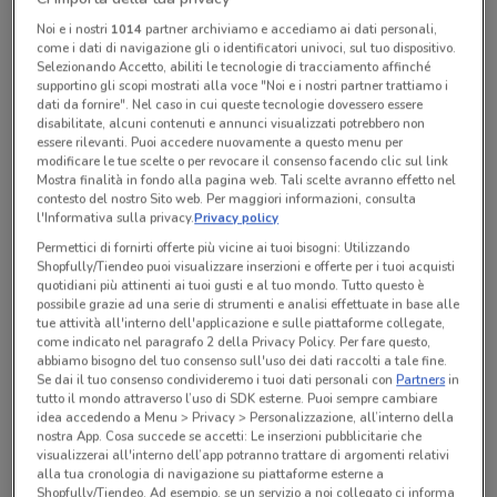
Noi e i nostri
1014
partner archiviamo e accediamo ai dati personali,
come i dati di navigazione gli o identificatori univoci, sul tuo dispositivo.
Selezionando Accetto, abiliti le tecnologie di tracciamento affinché
Lunedì
n.d.
Martedì
Mercoledì
Giovedì
Venerdì
Sabato
Domenica
n.d.
n.d.
n.d.
n.d.
n.d.
n.d.
supportino gli scopi mostrati alla voce "Noi e i nostri partner trattiamo i
dati da fornire". Nel caso in cui queste tecnologie dovessero essere
disabilitate, alcuni contenuti e annunci visualizzati potrebbero non
essere rilevanti. Puoi accedere nuovamente a questo menu per
Tutte le promozioni di questo negozio
modificare le tue scelte o per revocare il consenso facendo clic sul link
Mostra finalità in fondo alla pagina web. Tali scelte avranno effetto nel
contesto del nostro Sito web. Per maggiori informazioni, consulta
l'Informativa sulla privacy.
Privacy policy
Permettici di fornirti offerte più vicine ai tuoi bisogni: Utilizzando
Shopfully/Tiendeo puoi visualizzare inserzioni e offerte per i tuoi acquisti
quotidiani più attinenti ai tuoi gusti e al tuo mondo. Tutto questo è
possibile grazie ad una serie di strumenti e analisi effettuate in base alle
tue attività all'interno dell'applicazione e sulle piattaforme collegate,
come indicato nel paragrafo 2 della Privacy Policy. Per fare questo,
abbiamo bisogno del tuo consenso sull'uso dei dati raccolti a tale fine.
Se dai il tuo consenso condivideremo i tuoi dati personali con
Partners
in
tutto il mondo attraverso l’uso di SDK esterne. Puoi sempre cambiare
idea accedendo a Menu > Privacy > Personalizzazione, all’interno della
nostra App. Cosa succede se accetti: Le inserzioni pubblicitarie che
Ci dispiace, al momento non abbiamo pubblicato
visualizzerai all'interno dell’app potranno trattare di argomenti relativi
alla tua cronologia di navigazione su piattaforme esterne a
volantini nella tua zona. Riprova più tardi.
Shopfully/Tiendeo. Ad esempio, se un servizio a noi collegato ci informa