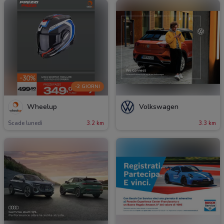
-2 GIORNI
Wheelup
Volkswagen
Scade lunedì
3.2 km
3.3 km