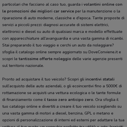
particolari che facciano al caso tuo, guarda i
volantini online con
le promozioni dei migliori car service
per la manutenzione o la
riparazione di auto moderne, classiche e d'epoca. Tante proposte di
servizi a piccoli prezzi: diagnosi accurate di sistemi elettrici,
elettronici e diesel su auto di qualsiasi marca e modello effettuate
con apparecchiature all'avanguardia e una vasta gamma di ricambi.
Stai preparando il tuo viaggio e cerchi un auto da noleggiare?
sfoglia il catalogo online sempre aggiornato su DoveConviene.it e
scopri le
tantissime
offerte noleggio
delle varie agenzie presenti
sul territorio nazionale.
Pronto ad acquistare il tuo veicolo? Scopri gli
incentivi statali
sull’acquisto delle auto aziendali, o gli ecoincentivi fino a 5000€ di
rottamazione se acquisti una vettura ecologica o le tante formule
di finanziamento come il
tasso zero anticipo zero
. Ora sfoglia il
tuo catalogo online e divertiti a creare il tuo veicolo scegliendo su
una vasta gamma di motori a diesel, benzina, GPL o metano e
opzioni di personalizzazione di interni ed esterni per adattare la tua
vettura al tuo gusto, un connubio perfetto tra utilità e arte.
Iscriviti