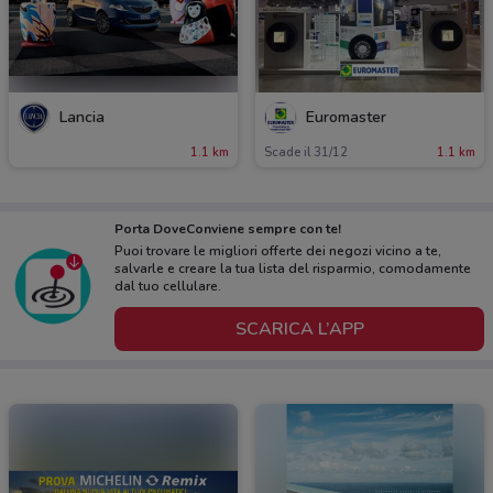
Lancia
Euromaster
1.1 km
Scade il 31/12
1.1 km
Porta DoveConviene sempre con te!
Puoi trovare le migliori offerte dei negozi vicino a te,
salvarle e creare la tua lista del risparmio, comodamente
dal tuo cellulare.
SCARICA L’APP