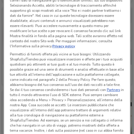
come i dati di navigazione gli o identificatori univoci, sul tuo dispositivo.
Selezionando Accetto, abiliti le tecnologie di tracciamento affinché
supportino gli scopi mostrati alla voce "Noi e i nostri partner trattiamo i
dati da fornire". Nel caso in cui queste tecnologie dovessero essere
disabilitate, alcuni contenuti e annunci visualizzati potrebbero non
essere rilevanti. Puoi accedere nuovamente a questo menu per
modificare le tue scelte o per revocare il consenso facendo clic sul link
Mostra finalità in fondo alla pagina web. Tali scelte avranno effetto nel
contesto del nostro Sito web. Per maggiori informazioni, consulta
l'Informativa sulla privacy.
Privacy policy
Permettici di fornirti offerte più vicine ai tuoi bisogni: Utilizzando
Shopfully/Tiendeo puoi visualizzare inserzioni e offerte per i tuoi acquisti
quotidiani più attinenti ai tuoi gusti e al tuo mondo. Tutto questo è
possibile grazie ad una serie di strumenti e analisi effettuate in base alle
Citroën
Dacia
tue attività all'interno dell'applicazione e sulle piattaforme collegate,
come indicato nel paragrafo 2 della Privacy Policy. Per fare questo,
2 km
Scade il 31/08
2.9 km
abbiamo bisogno del tuo consenso sull'uso dei dati raccolti a tale fine.
Se dai il tuo consenso condivideremo i tuoi dati personali con
Partners
in
tutto il mondo attraverso l’uso di SDK esterne. Puoi sempre cambiare
idea accedendo a Menu > Privacy > Personalizzazione, all’interno della
nostra App. Cosa succede se accetti: Le inserzioni pubblicitarie che
visualizzerai all'interno dell’app potranno trattare di argomenti relativi
alla tua cronologia di navigazione su piattaforme esterne a
Shopfully/Tiendeo. Ad esempio, se un servizio a noi collegato ci informa
che hai navigato in un sito di viaggi, potremo mostrarti delle offerte a
tema vacanze. Inoltre, i dati sulla posizione (nel caso in cui abbia fornito