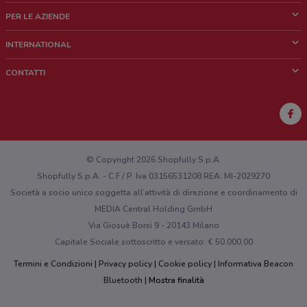
Cos'è DoveConviene
PER LE AZIENDE
Chi siamo
Cosa facciamo
INTERNATIONAL
News e media
Richieste commerciali e marketing
Brazil
CONTATTI
Lavora con noi
Mexico
Segnalazione punto vendita
France
Segnalazione Volantino
Australia
Hai un malfunzionamento sul web o sull'app?
New Zealand
© Copyright 2026 Shopfully S.p.A.
Shopfully S.p.A. - C.F / P. Iva 03156531208 REA: MI-2029270
Società a socio unico soggetta all’attività di direzione e coordinamento di
MEDIA Central Holding GmbH
Via Giosuè Borsi 9 - 20143 Milano
Capitale Sociale sottoscritto e versato: € 50.000,00
Termini e Condizioni
Privacy policy
Cookie policy
Informativa Beacon
Bluetooth
Mostra finalità