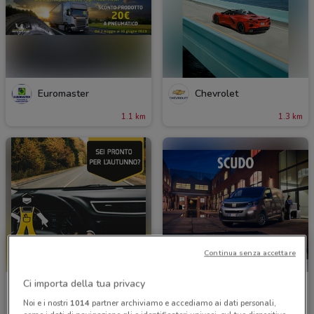
Euromaster
Chevrolet
1.1 km
1.3 km
Continua senza accettare
Ci importa della tua privacy
'A posto' Officine e Carrozzerie
Fiat
Noi e i nostri
1014
partner archiviamo e accediamo ai dati personali,
1.4 km
1.9 km