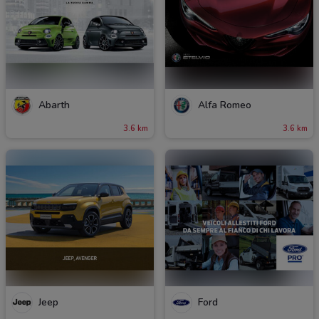
Abarth
Alfa Romeo
3.6 km
3.6 km
Jeep
Ford