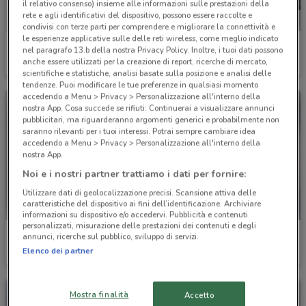
il relativo consenso) insieme alle informazioni sulle prestazioni della
rete e agli identificativi del dispositivo, possono essere raccolte e
condivisi con terze parti per comprendere e migliorare la connettività e
le esperienze applicative sulle delle reti wireless, come meglio indicato
Renault
Mercedes
nel paragrafo 13.b della nostra Privacy Policy. Inoltre, i tuoi dati possono
anche essere utilizzati per la creazione di report, ricerche di mercato,
2.9 km
3.1 km
scientifiche e statistiche, analisi basate sulla posizione e analisi delle
tendenze. Puoi modificare le tue preferenze in qualsiasi momento
accedendo a Menu > Privacy > Personalizzazione all'interno della
nostra App. Cosa succede se rifiuti: Continuerai a visualizzare annunci
pubblicitari, ma riguarderanno argomenti generici e probabilmente non
saranno rilevanti per i tuoi interessi. Potrai sempre cambiare idea
accedendo a Menu > Privacy > Personalizzazione all'interno della
nostra App.
Noi e i nostri partner trattiamo i dati per fornire:
Utilizzare dati di geolocalizzazione precisi. Scansione attiva delle
caratteristiche del dispositivo ai fini dell’identificazione. Archiviare
informazioni su dispositivo e/o accedervi. Pubblicità e contenuti
personalizzati, misurazione delle prestazioni dei contenuti e degli
Smart
Smart
annunci, ricerche sul pubblico, sviluppo di servizi.
Elenco dei partner
Scade il 31/12
3.1 km
Scade il 31/12
3.1 km
Mostra finalità
Accetto