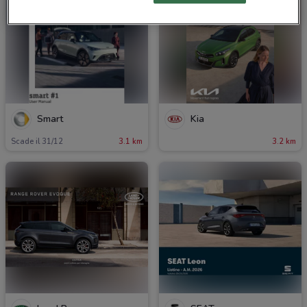
Smart
Kia
Scade il 31/12
3.1 km
3.2 km