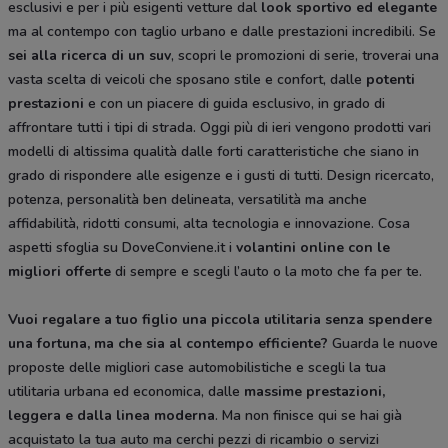
esclusivi e per i più esigenti vetture dal
look sportivo ed elegante
ma al contempo con taglio urbano e dalle prestazioni incredibili. Se
sei alla ricerca di un suv
, scopri le promozioni di serie, troverai una
vasta scelta di veicoli che sposano stile e confort, dalle
potenti
prestazioni
e con un piacere di guida esclusivo, in grado di
affrontare tutti i tipi di strada. Oggi più di ieri vengono prodotti vari
modelli di altissima qualità dalle forti caratteristiche che siano in
grado di rispondere alle esigenze e i gusti di tutti. Design ricercato,
potenza, personalità ben delineata, versatilità ma anche
affidabilità, ridotti consumi, alta tecnologia e innovazione. Cosa
aspetti sfoglia su DoveConviene.it i
volantini online con le
migliori offerte
di sempre e scegli l’auto o la moto che fa per te.
Vuoi regalare a tuo figlio una piccola utilitaria senza spendere
una fortuna, ma che sia al contempo efficiente?
Guarda le nuove
proposte delle migliori case automobilistiche e scegli la tua
utilitaria urbana ed economica, dalle
massime prestazioni,
leggera e dalla
linea moderna
. Ma non finisce qui se hai già
acquistato la tua auto ma cerchi pezzi di ricambio o servizi