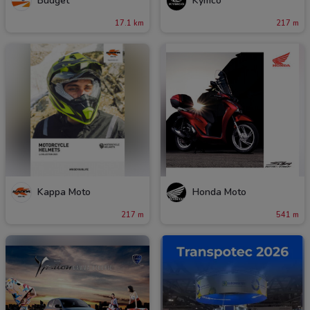
Budget
Kymco
17.1 km
217 m
Kappa Moto
Honda Moto
217 m
541 m