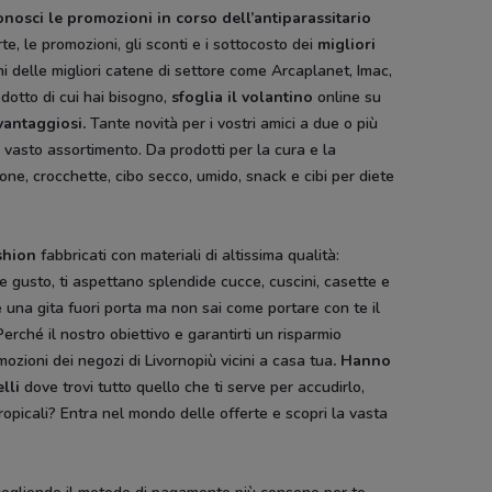
nosci le promozioni in corso dell’antiparassitario
e, le promozioni, gli sconti e i sottocosto dei
migliori
ghi delle migliori catene di settore come Arcaplanet, Imac,
dotto di cui hai bisogno,
sfoglia il
volantino
online su
vantaggiosi.
Tante novità per i vostri amici a due o più
n vasto assortimento. Da prodotti per la cura e la
ione, crocchette, cibo secco, umido, snack e cibi per diete
shion
fabbricati con materiali di altissima qualità:
 e gusto, ti aspettano splendide cucce, cuscini, casette e
re una gita fuori porta ma non sai come portare con te il
Perché il nostro obiettivo e garantirti un risparmio
mozioni dei negozi di Livornopiù vicini a casa tua
. Hanno
lli
dove trovi tutto quello che ti serve per accudirlo,
opicali? Entra nel mondo delle offerte e scopri la vasta