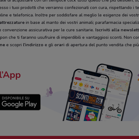
iciale di acquistare con un semplice click tutto quello che più desideri
so i tuoi prodotti che verranno confezionati con cura, rispettando i te
online e telefonica. Inoltre per soddisfare al meglio le esigenze dei vost
 attrezzature
in base al manto dei vostri animali; parafarmacia specializz
 convenzione assicurativa per le cure sanitarie.
Iscriviti alla newsle
pon che ti faranno usufruire di imperdibili e vantaggiosi sconti. Non con
ene
e scopri
l'indirizzo
e gli
orari
di apertura del punto vendita che più 
l’App