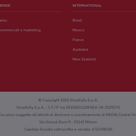
ZIENDE
INTERNATIONAL
iamo
Brazil
commerciali e marketing
Mexico
France
Australia
New Zealand
© Copyright 2026 Shopfully S.p.A.
Shopfully S.p.A. - C.F / P. Iva 03156531208 REA: MI-2029270
cio unico soggetta all’attività di direzione e coordinamento di MEDIA Central
Via Giosuè Borsi 9 - 20143 Milano
Capitale Sociale sottoscritto e versato: € 50.000,00