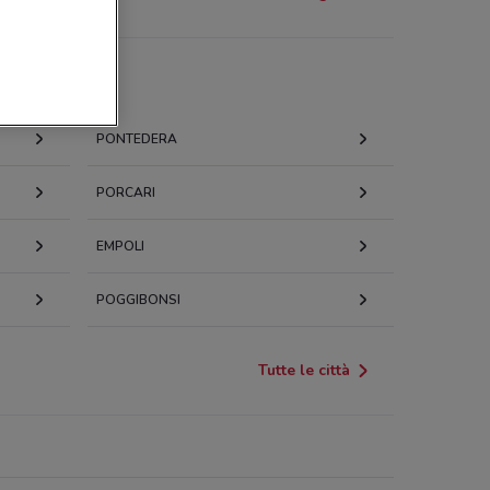
PONTEDERA
PORCARI
EMPOLI
POGGIBONSI
Tutte le città