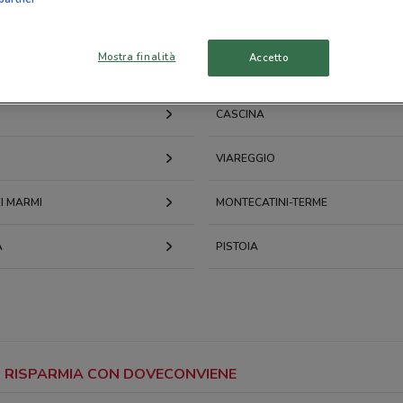
Mostra finalità
Accetto
CASCINA
VIAREGGIO
I MARMI
MONTECATINI-TERME
A
PISTOIA
O: RISPARMIA CON DOVECONVIENE