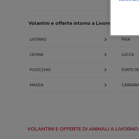
Volantini e offerte intorno a Livorno
LIVORNO
PISA
CECINA
LUCCA
FUCECCHIO
FORTE DE
MASSA
CARRAR
VOLANTINI E OFFERTE DI ANIMALI A LIVORN