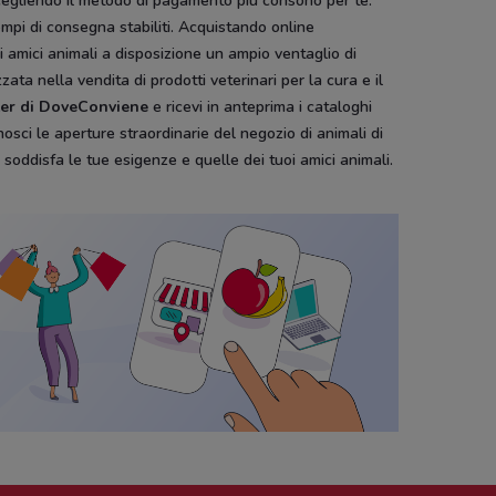
, scegliendo il metodo di pagamento più consono per te.
mpi di consegna stabiliti. Acquistando online
ri amici animali a disposizione un ampio ventaglio di
ata nella vendita di prodotti veterinari per la cura e il
tter di DoveConviene
e ricevi in anteprima i cataloghi
osci le aperture straordinarie del negozio di animali di
soddisfa le tue esigenze e quelle dei tuoi amici animali.