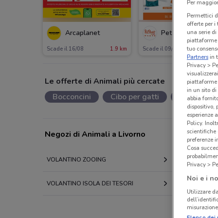
Per maggiori
Permettici d
offerte per 
Arcaplanet
Pet Store Conad
una serie di
piattaforme 
tuo consenso
Scade il 16/08
1.9 km
Scade il 09/09
467
Partners
in 
Privacy > Pe
visualizzera
Le offerte di Animali più cercate
piattaforme 
in un sito d
Bocconcini
Cibo per gatti
Cibo per ca
abbia fornit
dispositivo,
esperienze a
Policy. Inolt
scientifiche
Negozi di Animali a Livorno
preferenze 
Cosa succede
probabilmen
VOLANTINO ZOOING
VOLANTI
Privacy > Pe
Noi e i no
VOLANTINO ISOLA DEI TESORI
VOLANTI
Utilizzare da
dell’identif
misurazione 
Elenco dei 