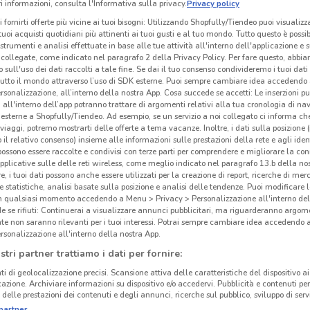
 informazioni, consulta l'Informativa sulla privacy.
Privacy policy
i fornirti offerte più vicine ai tuoi bisogni: Utilizzando Shopfully/Tiendeo puoi visualizz
i tuoi acquisti quotidiani più attinenti ai tuoi gusti e al tuo mondo. Tutto questo è possi
 strumenti e analisi effettuate in base alle tue attività all'interno dell'applicazione e 
Ferplast
Ferplast
collegate, come indicato nel paragrafo 2 della Privacy Policy. Per fare questo, abbi
 sull'uso dei dati raccolti a tale fine. Se dai il tuo consenso condivideremo i tuoi dati
 m
Scade il 31/12
498 m
Scade il 31/12
498 m
Sc
tutto il mondo attraverso l’uso di SDK esterne. Puoi sempre cambiare idea accedend
rsonalizzazione, all’interno della nostra App. Cosa succede se accetti: Le inserzioni pu
i all'interno dell’app potranno trattare di argomenti relativi alla tua cronologia di na
esterne a Shopfully/Tiendeo. Ad esempio, se un servizio a noi collegato ci informa ch
i viaggi, potremo mostrarti delle offerte a tema vacanze. Inoltre, i dati sulla posizione 
ni
Antiparassitari
Lettiera per gatti
Trasportin
o il relativo consenso) insieme alle informazioni sulle prestazioni della rete e agli ident
 possono essere raccolte e condivisi con terze parti per comprendere e migliorare la conn
pplicative sulle delle reti wireless, come meglio indicato nel paragrafo 13.b della no
re, i tuoi dati possono anche essere utilizzati per la creazione di report, ricerche di mer
 e statistiche, analisi basate sulla posizione e analisi delle tendenze. Puoi modificare l
in qualsiasi momento accedendo a Menu > Privacy > Personalizzazione all'interno del
 se rifiuti: Continuerai a visualizzare annunci pubblicitari, ma riguarderanno argome
te non saranno rilevanti per i tuoi interessi. Potrai sempre cambiare idea accedendo
NO PETMARK
VOLANTINO PURINA ADVENTUROS
rsonalizzazione all'interno della nostra App.
stri partner trattiamo i dati per fornire:
NO ZOOLANDIA FAMILY
VOLANTINO ARCAPLANET
ti di geolocalizzazione precisi. Scansione attiva delle caratteristiche del dispositivo ai 
icazione. Archiviare informazioni su dispositivo e/o accedervi. Pubblicità e contenuti per
delle prestazioni dei contenuti e degli annunci, ricerche sul pubblico, sviluppo di servi
partner