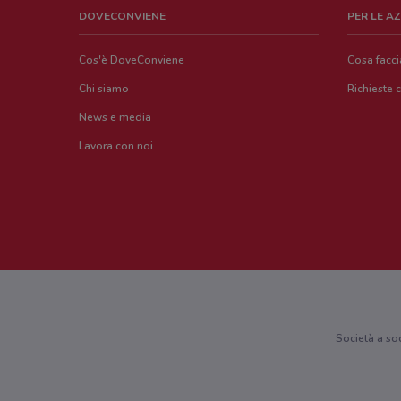
DOVECONVIENE
PER LE A
Cos'è DoveConviene
Cosa facc
Chi siamo
Richieste 
News e media
Lavora con noi
Società a so