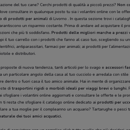
azione del tuo cane? Cerchi prodotti di qualità a piccoli prezzi?
Non co
ove consultare in qualunque posto tu sia i volantini online con le offert
so di prodotti per animali
di Livorno . In questa sezione trovi i catalo
garantiscono un risparmio costante. Prima di andare ad acquistare il pro
zioni che più ti soddisfano
. Prodotti delle migliori marche a prezzi 
pi il tuo carrello con i prodotti che fanno al caso tuo, scegliendo su u
tifrici, antiparassitari, farmaci per animali; ai prodotti per l’alimentaz
otole e distributori.
 proposte di nuova tendenza, tanti articoli per lo svago e
accessori fa
gala un particolare angolo della casa al tuo cucciolo e arredala con stile
rare dentro o fuori casa il tuo amico animale. Hai in mente di organizza
oste di
trasportini rigidi
o morbidi ideali per viaggi brevi o lunghi
. 
 sfogliare i volantini online aggiornati e consultare le offerte e le pro
 ti resta che sfogliare il catalogo online dedicato ai
prodotti per ucce
alare a tua moglie per il compleanno un acquario? Tartarughe o pesci tr
naturale dei tuoi amici acquatici.