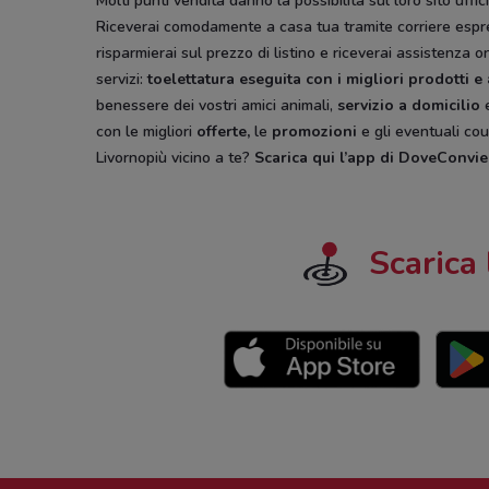
Molti punti vendita danno la possibilità sul loro sito uff
Riceverai comodamente a casa tua tramite corriere espres
risparmierai sul prezzo di listino e riceverai assistenza 
servizi:
toelettatura eseguita con i migliori prodotti e
benessere dei vostri amici animali,
servizio a domicilio
e
con le migliori
offerte,
le
promozioni
e gli eventuali cou
Livornopiù vicino a te?
Scarica qui l’app di DoveConvi
Scarica 