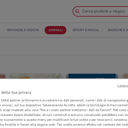
INFANZIA E GIOCHI
ANIMALI
SPORT E MODA
BANCHE E 
Contin
 della tua privacy
i
1014
partner archiviamo e accediamo ai dati personali, come i dati di navigazione g
ri univoci, sul tuo dispositivo. Selezionando Accetto, abiliti le tecnologie di tracciame
li scopi mostrati alla voce "Noi e i nostri partner trattiamo i dati da fornire". Nel caso 
ovessero essere disabilitate, alcuni contenuti e annunci visualizzati potrebbero non ess
re nuovamente a questo menu per modificare le tue scelte o per revocare il consenso
tra finalità in fondo alla pagina web. Tali scelte avranno effetto nel contesto del nost