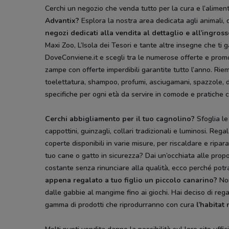
Cerchi un negozio che venda tutto per la cura e l’aliment
Advantix?
Esplora la nostra area dedicata agli animali, d
negozi dedicati alla vendita al dettaglio e all’ingros
Maxi Zoo, L’Isola dei Tesori e tante altre insegne che ti 
DoveConviene.it e scegli tra le numerose offerte e promo
zampe con offerte imperdibili garantite tutto l’anno. Riem
toelettatura, shampoo, profumi, asciugamani, spazzole, den
specifiche per ogni età da servire in comode e pratiche ci
Cerchi abbigliamento per il tuo cagnolino?
Sfoglia le
cappottini, guinzagli, collari tradizionali e luminosi. Re
coperte disponibili in varie misure, per riscaldare e ripa
tuo cane o gatto in sicurezza? Dai un’occhiata alle prop
costante senza rinunciare alla qualità, ecco perché potrai
appena regalato a tuo figlio un piccolo canarino?
Non
dalle gabbie al mangime fino ai giochi. Hai deciso di reg
gamma di prodotti che riprodurranno con cura
l’habitat 