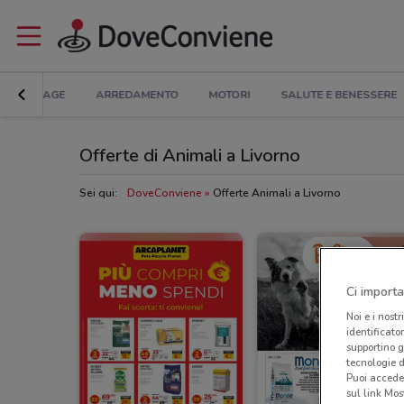
BRICOLAGE
ARREDAMENTO
MOTORI
SALUTE E BENESSERE
Offerte di Animali a Livorno
Sei qui:
DoveConviene
Offerte Animali a Livorno
Ci importa
Noi e i nostr
identificato
supportino g
tecnologie d
Puoi accede
sul link Mos