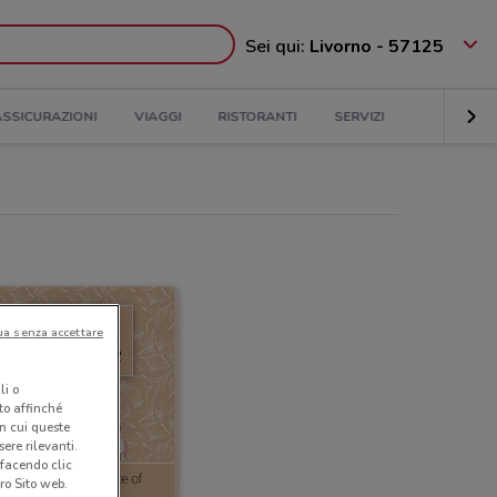
Sei qui:
Livorno - 57125
ASSICURAZIONI
VIAGGI
RISTORANTI
SERVIZI
ua senza accettare
li o
nto affinché
in cui queste
ere rilevanti.
 facendo clic
ro Sito web.