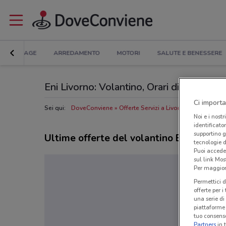
BRICOLAGE
ARREDAMENTO
MOTORI
SALUTE E BENESSERE
Eni Livorno: Volantino, Orari di apertura e
Ci importa
Sei qui:
DoveConviene
Offerte Servizi a Livorno
Negozi Eni 
Noi e i nostr
identificato
supportino g
Ultime offerte del volantino Eni
tecnologie d
Puoi accede
sul link Mos
Per maggiori
Permettici d
offerte per 
una serie di
piattaforme 
tuo consenso
Partners
in 