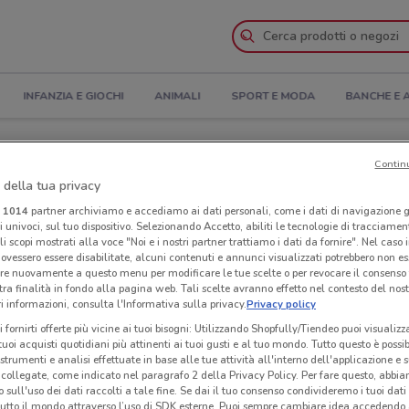
INFANZIA E GIOCHI
ANIMALI
SPORT E MODA
BANCHE E 
 Indirizzi
Contin
 della tua privacy
a Livorno
i
1014
partner archiviamo e accediamo ai dati personali, come i dati di navigazione g
ri univoci, sul tuo dispositivo. Selezionando Accetto, abiliti le tecnologie di tracciame
li scopi mostrati alla voce "Noi e i nostri partner trattiamo i dati da fornire". Nel caso 
Neg
ovessero essere disabilitate, alcuni contenuti e annunci visualizzati potrebbero non ess
re nuovamente a questo menu per modificare le tue scelte o per revocare il consenso
tra finalità in fondo alla pagina web. Tali scelte avranno effetto nel contesto del nost
 informazioni, consulta l'Informativa sulla privacy.
Privacy policy
i fornirti offerte più vicine ai tuoi bisogni: Utilizzando Shopfully/Tiendeo puoi visualizz
i tuoi acquisti quotidiani più attinenti ai tuoi gusti e al tuo mondo. Tutto questo è possi
 strumenti e analisi effettuate in base alle tue attività all'interno dell'applicazione e 
collegate, come indicato nel paragrafo 2 della Privacy Policy. Per fare questo, abbi
 sull'uso dei dati raccolti a tale fine. Se dai il tuo consenso condivideremo i tuoi dati
tutto il mondo attraverso l’uso di SDK esterne. Puoi sempre cambiare idea accedend