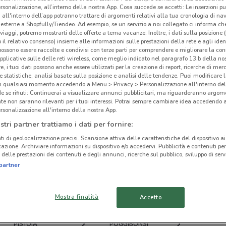
rsonalizzazione, all’interno della nostra App. Cosa succede se accetti: Le inserzioni pu
i all'interno dell’app potranno trattare di argomenti relativi alla tua cronologia di na
esterne a Shopfully/Tiendeo. Ad esempio, se un servizio a noi collegato ci informa ch
i viaggi, potremo mostrarti delle offerte a tema vacanze. Inoltre, i dati sulla posizione 
o il relativo consenso) insieme alle informazioni sulle prestazioni della rete e agli ident
 possono essere raccolte e condivisi con terze parti per comprendere e migliorare la conn
ato volantini nella tua zona. Riprova più tardi.
pplicative sulle delle reti wireless, come meglio indicato nel paragrafo 13.b della no
re, i tuoi dati possono anche essere utilizzati per la creazione di report, ricerche di mer
 e statistiche, analisi basate sulla posizione e analisi delle tendenze. Puoi modificare l
in qualsiasi momento accedendo a Menu > Privacy > Personalizzazione all'interno del
 se rifiuti: Continuerai a visualizzare annunci pubblicitari, ma riguarderanno argome
te non saranno rilevanti per i tuoi interessi. Potrai sempre cambiare idea accedendo
rsonalizzazione all'interno della nostra App.
cinanze
stri partner trattiamo i dati per fornire:
ti di geolocalizzazione precisi. Scansione attiva delle caratteristiche del dispositivo ai 
icazione. Archiviare informazioni su dispositivo e/o accedervi. Pubblicità e contenuti per
CASCINA
PONTEDERA
delle prestazioni dei contenuti e degli annunci, ricerche sul pubblico, sviluppo di servi
Eni
partner
VIAREGGIO
PORCARI
Mostra finalità
Accetto
MONTECATINI-TERME
EMPOLI
PISTOIA
POGGIBONSI