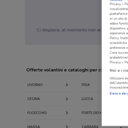
Privacy > Pe
visualizzera
piattaforme 
in un sito d
abbia fornit
dispositivo,
Ci dispiace, al momento non abbiamo pubblic
esperienze a
Policy. Inolt
scientifiche
preferenze 
Cosa succede
probabilmen
Privacy > Pe
Offerte volantini e cataloghi per città nelle vi
Noi e i no
Utilizzare da
dell’identif
LIVORNO
PISA
misurazione 
Elenco dei 
CECINA
LUCCA
FUCECCHIO
FORTE DEI MARMI
MASSA
CARRARA