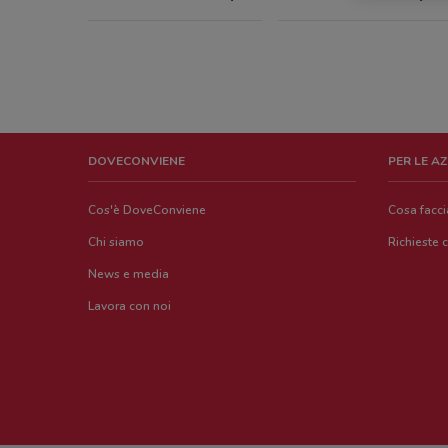
DOVECONVIENE
PER LE A
Cos'è DoveConviene
Cosa facc
Chi siamo
Richieste 
News e media
Lavora con noi