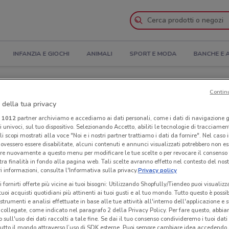
INFANZIA E GIOCHI
ANIMALI
SPORT E MODA
BANCHE E 
ertura e Indirizzi
Contin
 della tua privacy
 X Pay a Livorno
i
1012
partner archiviamo e accediamo ai dati personali, come i dati di navigazione g
ri univoci, sul tuo dispositivo. Selezionando Accetto, abiliti le tecnologie di tracciame
li scopi mostrati alla voce "Noi e i nostri partner trattiamo i dati da fornire". Nel caso 
Neg
ovessero essere disabilitate, alcuni contenuti e annunci visualizzati potrebbero non ess
re nuovamente a questo menu per modificare le tue scelte o per revocare il consenso
tra finalità in fondo alla pagina web. Tali scelte avranno effetto nel contesto del nost
 informazioni, consulta l'Informativa sulla privacy.
Privacy policy
i fornirti offerte più vicine ai tuoi bisogni: Utilizzando Shopfully/Tiendeo puoi visualizz
i tuoi acquisti quotidiani più attinenti ai tuoi gusti e al tuo mondo. Tutto questo è possi
 strumenti e analisi effettuate in base alle tue attività all'interno dell'applicazione e 
collegate, come indicato nel paragrafo 2 della Privacy Policy. Per fare questo, abbi
 sull'uso dei dati raccolti a tale fine. Se dai il tuo consenso condivideremo i tuoi dati
tutto il mondo attraverso l’uso di SDK esterne. Puoi sempre cambiare idea accedend