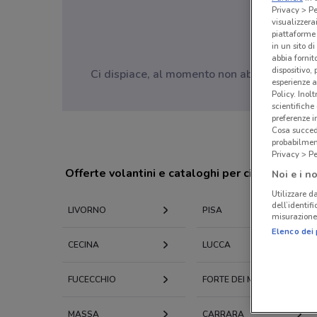
Privacy > Pe
visualizzera
piattaforme 
in un sito d
abbia fornit
dispositivo,
Ci dispiace, al momento non abbiamo pubblic
esperienze a
Policy. Inolt
scientifiche
preferenze 
Cosa succede
probabilmen
Privacy > Pe
Offerte volantini e cataloghi per città nelle vi
Noi e i no
Utilizzare da
dell’identif
LIVORNO
PISA
misurazione 
Elenco dei 
CECINA
LUCCA
FUCECCHIO
FORTE DEI MARMI
MASSA
CARRARA