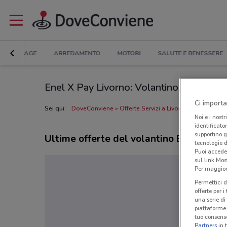
BRICOLAGE
ARREDAMENTO
MOTORI
SALUTE E BENESSERE
Enel X Pay Livorno: Volantino, Orari di ap
Ci importa
Sei qui:
DoveConviene
Offerte Servizi a Livorno
Negozi Enel
Noi e i nostr
identificato
supportino g
Ultime offerte del volantino Enel X Pay
tecnologie d
Puoi accede
sul link Mos
Per maggiori
Permettici d
offerte per 
una serie di
piattaforme 
tuo consenso
Partners
in 