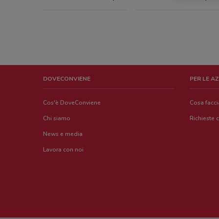
DOVECONVIENE
PER LE A
Cos'è DoveConviene
Cosa facc
Chi siamo
Richieste 
News e media
Lavora con noi