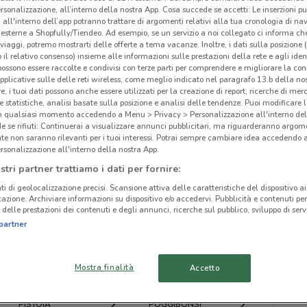
rsonalizzazione, all’interno della nostra App. Cosa succede se accetti: Le inserzioni pu
i all'interno dell’app potranno trattare di argomenti relativi alla tua cronologia di na
esterne a Shopfully/Tiendeo. Ad esempio, se un servizio a noi collegato ci informa ch
i viaggi, potremo mostrarti delle offerte a tema vacanze. Inoltre, i dati sulla posizione 
o il relativo consenso) insieme alle informazioni sulle prestazioni della rete e agli ident
 possono essere raccolte e condivisi con terze parti per comprendere e migliorare la conn
ato volantini nella tua zona. Riprova più tardi.
pplicative sulle delle reti wireless, come meglio indicato nel paragrafo 13.b della no
re, i tuoi dati possono anche essere utilizzati per la creazione di report, ricerche di mer
 e statistiche, analisi basate sulla posizione e analisi delle tendenze. Puoi modificare l
in qualsiasi momento accedendo a Menu > Privacy > Personalizzazione all'interno del
 se rifiuti: Continuerai a visualizzare annunci pubblicitari, ma riguarderanno argome
te non saranno rilevanti per i tuoi interessi. Potrai sempre cambiare idea accedendo
rsonalizzazione all'interno della nostra App.
cinanze
stri partner trattiamo i dati per fornire:
ti di geolocalizzazione precisi. Scansione attiva delle caratteristiche del dispositivo ai 
icazione. Archiviare informazioni su dispositivo e/o accedervi. Pubblicità e contenuti per
CASCINA
PONTEDERA
delle prestazioni dei contenuti e degli annunci, ricerche sul pubblico, sviluppo di servi
Ene
partner
VIAREGGIO
PORCARI
-
Mostra finalità
Accetto
MONTECATINI-TERME
EMPOLI
PISTOIA
POGGIBONSI