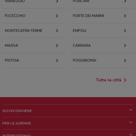
VIAREGGIO
PORCARI
FUCECCHIO
FORTE DEI MARMI
MONTECATINI-TERME
EMPOLI
MASSA
CARRARA
PISTOIA
POGGIBONSI
Tutte le città
DOVECONVIENE
Cos'è DoveConviene
PER LE AZIENDE
Chi siamo
Cosa facciamo
INTERNATIONAL