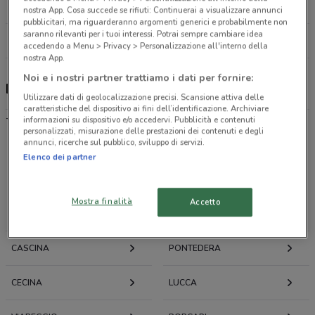
20.4 km
nostra App. Cosa succede se rifiuti: Continuerai a visualizzare annunci
pubblicitari, ma riguarderanno argomenti generici e probabilmente non
saranno rilevanti per i tuoi interessi. Potrai sempre cambiare idea
Tutti i negozi Ehiweb
accedendo a Menu > Privacy > Personalizzazione all'interno della
nostra App.
Noi e i nostri partner trattiamo i dati per fornire:
Ehiweb, offerte e negozi
Utilizzare dati di geolocalizzazione precisi. Scansione attiva delle
caratteristiche del dispositivo ai fini dell’identificazione. Archiviare
-
informazioni su dispositivo e/o accedervi. Pubblicità e contenuti
personalizzati, misurazione delle prestazioni dei contenuti e degli
annunci, ricerche sul pubblico, sviluppo di servizi.
Elenco dei partner
Offerte volantini e cataloghi per città nelle vicinanze
Mostra finalità
Accetto
LIVORNO
PISA
CASCINA
PONTEDERA
CECINA
LUCCA