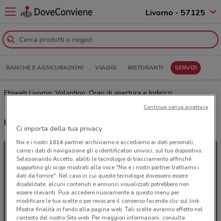
Livorno - 57125
BANCHE E ASSICURAZIONI
VIAGGI
RISTORANTI
SERVIZI
Ehiweb Livorno: Volantino, Orari di apertura e Indirizzi
Continua senza accettare
Ultime offerte del volantino Ehiweb
Ci importa della tua privacy
Noi e i nostri
1014
partner archiviamo e accediamo ai dati personali,
come i dati di navigazione gli o identificatori univoci, sul tuo dispositivo.
Selezionando Accetto, abiliti le tecnologie di tracciamento affinché
supportino gli scopi mostrati alla voce "Noi e i nostri partner trattiamo i
dati da fornire". Nel caso in cui queste tecnologie dovessero essere
disabilitate, alcuni contenuti e annunci visualizzati potrebbero non
essere rilevanti. Puoi accedere nuovamente a questo menu per
modificare le tue scelte o per revocare il consenso facendo clic sul link
Mostra finalità in fondo alla pagina web. Tali scelte avranno effetto nel
contesto del nostro Sito web. Per maggiori informazioni, consulta