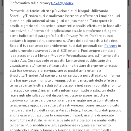
l'Informativa sulla privacy.
Privacy policy
Permettici di fornirti offerte più vicine ai tuoi bisogni: Utilizzando
Ehiweb
Shopfully/Tiendeo puoi visualizzare inserzioni e offerte per i tuoi acquisti
quotidiani più attinenti ai tuoi gusti e al tuo mondo. Tutto questo è
Scade il 31/08
919 m
possibile grazie ad una serie di strumenti e analisi effettuate in base alle
tue attività all'interno dell'applicazione e sulle piattaforme collegate,
come indicato nel paragrafo 2 della Privacy Policy. Per fare questo,
Porta DoveConviene sempre con te!
abbiamo bisogno del tuo consenso sull'uso dei dati raccolti a tale fine.
Puoi trovare le migliori offerte dei negozi vicino a te,
Se dai il tuo consenso condivideremo i tuoi dati personali con
Partners
in
salvarle e creare la tua lista del risparmio, comodamente
tutto il mondo attraverso l’uso di SDK esterne. Puoi sempre cambiare
dal tuo cellulare.
idea accedendo a Menu > Privacy > Personalizzazione, all’interno della
nostra App. Cosa succede se accetti: Le inserzioni pubblicitarie che
SCARICA L’APP
visualizzerai all'interno dell’app potranno trattare di argomenti relativi
alla tua cronologia di navigazione su piattaforme esterne a
Shopfully/Tiendeo. Ad esempio, se un servizio a noi collegato ci informa
che hai navigato in un sito di viaggi, potremo mostrarti delle offerte a
tema vacanze. Inoltre, i dati sulla posizione (nel caso in cui abbia fornito
Negozi Ehiweb a Livorno
il relativo consenso) insieme alle informazioni sulle prestazioni della
rete e agli identificativi del dispositivo, possono essere raccolte e
condivisi con terze parti per comprendere e migliorare la connettività e
Via Terrazzinin, 53 Livorno
le esperienze applicative sulle delle reti wireless, come meglio indicato
nel paragrafo 13.b della nostra Privacy Policy. Inoltre, i tuoi dati possono
918 m
anche essere utilizzati per la creazione di report, ricerche di mercato,
scientifiche e statistiche, analisi basate sulla posizione e analisi delle
tendenze. Puoi modificare le tue preferenze in qualsiasi momento
Via Di Padule, 17 Pisa
accedendo a Menu > Privacy > Personalizzazione all'interno della