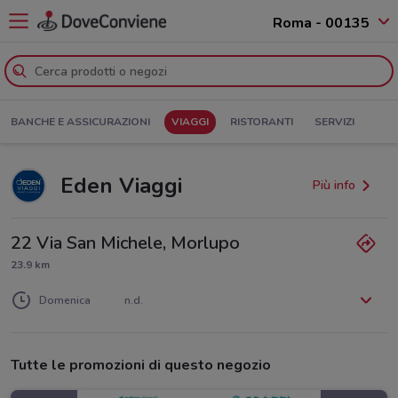
Roma - 00135
BANCHE E ASSICURAZIONI
VIAGGI
RISTORANTI
SERVIZI
Eden Viaggi
Più info
22 Via San Michele, Morlupo
23.9 km
Lunedì
Martedì
Mercoledì
Giovedì
Venerdì
Sabato
n.d.
n.d.
n.d.
n.d.
n.d.
n.d.
Domenica
n.d.
Tutte le promozioni di questo negozio