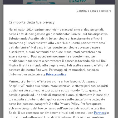
Continua senza accettare
Ci importa della tua privacy
Noi e i nostri
1014
partner archiviamo e accediamo ai dati personali,
come i dati di navigazione gli o identificatori univoci, sul tuo dispositivo.
Selezionando Accetto, abiliti le tecnologie di tracciamento affinché
supportino gli scopi mostrati alla voce "Noi e i nostri partner trattiamo i
dati da fornire". Nel caso in cui queste tecnologie dovessero essere
disabilitate, alcuni contenuti e annunci visualizzati potrebbero non
Eden Viaggi
essere rilevanti. Puoi accedere nuovamente a questo menu per
Scade il 30/04
1.6 km
modificare le tue scelte o per revocare il consenso facendo clic sul link
Mostra finalità in fondo alla pagina web. Tali scelte avranno effetto nel
contesto del nostro Sito web. Per maggiori informazioni, consulta
l'Informativa sulla privacy.
Privacy policy
Permettici di fornirti offerte più vicine ai tuoi bisogni: Utilizzando
Shopfully/Tiendeo puoi visualizzare inserzioni e offerte per i tuoi acquisti
quotidiani più attinenti ai tuoi gusti e al tuo mondo. Tutto questo è
possibile grazie ad una serie di strumenti e analisi effettuate in base alle
tue attività all'interno dell'applicazione e sulle piattaforme collegate,
come indicato nel paragrafo 2 della Privacy Policy. Per fare questo,
abbiamo bisogno del tuo consenso sull'uso dei dati raccolti a tale fine.
Se dai il tuo consenso condivideremo i tuoi dati personali con
Partners
in
tutto il mondo attraverso l’uso di SDK esterne. Puoi sempre cambiare