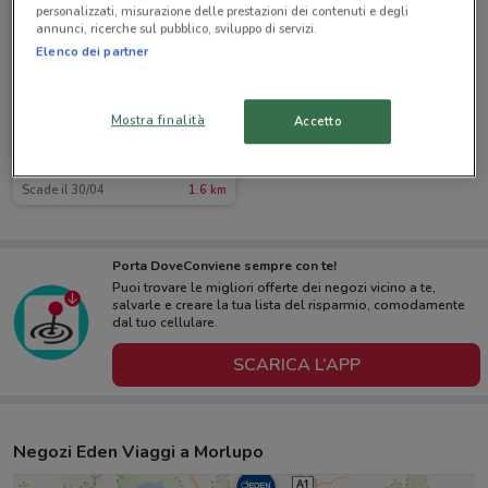
personalizzati, misurazione delle prestazioni dei contenuti e degli
annunci, ricerche sul pubblico, sviluppo di servizi.
Elenco dei partner
Mostra finalità
Accetto
Eden Viaggi
Scade il 30/04
1.6 km
Porta DoveConviene sempre con te!
Puoi trovare le migliori offerte dei negozi vicino a te,
salvarle e creare la tua lista del risparmio, comodamente
dal tuo cellulare.
SCARICA L’APP
Negozi Eden Viaggi a Morlupo