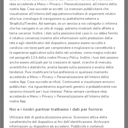
idea accedendo a Menu > Privacy > Personalizzazione, all’interno della
nostra App. Cosa succede se accetti: Le inserzioni pubblicitarie che
Eden Viaggi
Eden Viaggi
visualizzerai all'interno dell’app potranno trattare di argomenti relativi
alla tua cronologia di navigazione su piattaforme esterne a
Scade il 30/04
1.6 km
Scade il 30/04
1.6 km
Shopfully/Tiendeo. Ad esempio, se un servizio a noi collegato ci informa
che hai navigato in un sito di viaggi, potremo mostrarti delle offerte a
tema vacanze. Inoltre, i dati sulla posizione (nel caso in cui abbia fornito
il relativo consenso) insieme alle informazioni sulle prestazioni della
rete e agli identificativi del dispositivo, possono essere raccolte e
condivisi con terze parti per comprendere e migliorare la connettività e
le esperienze applicative sulle delle reti wireless, come meglio indicato
nel paragrafo 13.b della nostra Privacy Policy. Inoltre, i tuoi dati possono
anche essere utilizzati per la creazione di report, ricerche di mercato,
scientifiche e statistiche, analisi basate sulla posizione e analisi delle
tendenze. Puoi modificare le tue preferenze in qualsiasi momento
accedendo a Menu > Privacy > Personalizzazione all'interno della
nostra App. Cosa succede se rifiuti: Continuerai a visualizzare annunci
pubblicitari, ma riguarderanno argomenti generici e probabilmente non
Eden Viaggi
Eden Viaggi
saranno rilevanti per i tuoi interessi. Potrai sempre cambiare idea
accedendo a Menu > Privacy > Personalizzazione all'interno della
Scade il 31/10
1.6 km
Scade il 30/04
1.6 km
nostra App.
Noi e i nostri partner trattiamo i dati per fornire:
Utilizzare dati di geolocalizzazione precisi. Scansione attiva delle
caratteristiche del dispositivo ai fini dell’identificazione. Archiviare
informazioni su dispositivo e/o accedervi. Pubblicità e contenuti