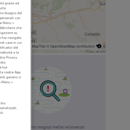
bile grazie ad
sulle
amo bisogno del
 personali con
o a Menu >
bblicitarie che
vigazione su
e hai navigato
(nel caso in cui
© MapTiler
© OpenStreetMap contributors
ificativi del
ettività e le
stra Privacy
cato,
e tue
la nostra App.
nti generici e
 a Menu >
fini
sonalizzati,
zi.
Non ci sono negozi nelle vicinanze