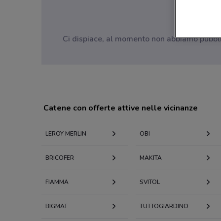
Ci dispiace, al momento non abbiamo pubblica
Catene con offerte attive nelle vicinanze
LEROY MERLIN
OBI
BRICOFER
MAKITA
FIAMMA
SVITOL
BIGMAT
TUTTOGIARDINO