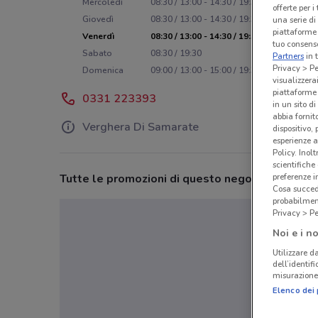
Mercoledì
08:30 / 13:00 - 14:30 / 19:30
offerte per 
Giovedì
08:30 / 13:00 - 14:30 / 19:30
una serie di
piattaforme 
Venerdì
08:30 / 13:00 - 14:30 / 19:30
tuo consenso
Sabato
08:30 / 19:30
Partners
in 
Privacy > Pe
Domenica
09:00 / 13:00 - 15:00 / 19:30
visualizzera
piattaforme 
0331 223393
in un sito d
abbia fornit
Verghera Di Samarate
dispositivo,
esperienze a
Policy. Inolt
scientifiche
Tutte le promozioni di questo negozio
preferenze 
Cosa succede
probabilmen
Privacy > Pe
Noi e i no
Utilizzare da
dell’identif
misurazione 
Elenco dei 