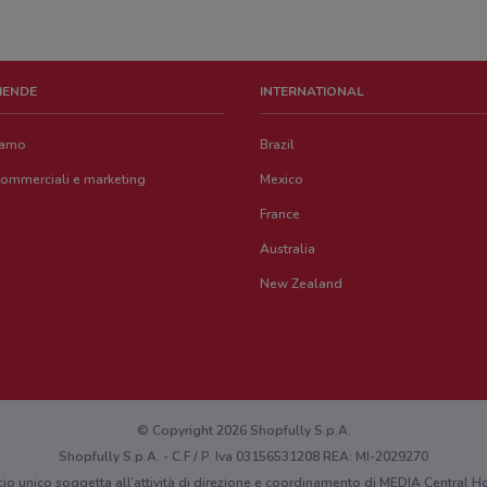
ZIENDE
INTERNATIONAL
iamo
Brazil
commerciali e marketing
Mexico
France
Australia
New Zealand
© Copyright 2026 Shopfully S.p.A.
Shopfully S.p.A. - C.F / P. Iva 03156531208 REA: MI-2029270
cio unico soggetta all’attività di direzione e coordinamento di MEDIA Central