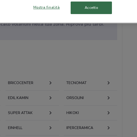
Mostra finalità
Accetto
to volantini nella tua zona. Riprova più tardi.
BRICOCENTER
TECNOMAT
EDIL KAMIN
ORSOLINI
SUPER ATTAK
HIKOKI
EINHELL
IPERCERAMICA