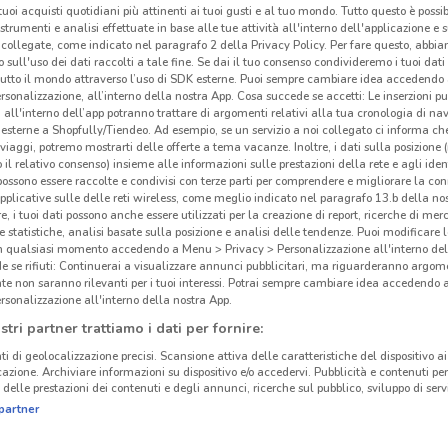
i tuoi acquisti quotidiani più attinenti ai tuoi gusti e al tuo mondo. Tutto questo è possi
 strumenti e analisi effettuate in base alle tue attività all'interno dell'applicazione e 
collegate, come indicato nel paragrafo 2 della Privacy Policy. Per fare questo, abbi
 sull'uso dei dati raccolti a tale fine. Se dai il tuo consenso condivideremo i tuoi dati
tutto il mondo attraverso l’uso di SDK esterne. Puoi sempre cambiare idea accedend
rsonalizzazione, all’interno della nostra App. Cosa succede se accetti: Le inserzioni pu
i all'interno dell’app potranno trattare di argomenti relativi alla tua cronologia di na
esterne a Shopfully/Tiendeo. Ad esempio, se un servizio a noi collegato ci informa ch
i viaggi, potremo mostrarti delle offerte a tema vacanze. Inoltre, i dati sulla posizione 
o il relativo consenso) insieme alle informazioni sulle prestazioni della rete e agli ident
 possono essere raccolte e condivisi con terze parti per comprendere e migliorare la conn
pplicative sulle delle reti wireless, come meglio indicato nel paragrafo 13.b della no
re, i tuoi dati possono anche essere utilizzati per la creazione di report, ricerche di mer
 e statistiche, analisi basate sulla posizione e analisi delle tendenze. Puoi modificare l
in qualsiasi momento accedendo a Menu > Privacy > Personalizzazione all'interno del
 se rifiuti: Continuerai a visualizzare annunci pubblicitari, ma riguarderanno argome
te non saranno rilevanti per i tuoi interessi. Potrai sempre cambiare idea accedendo
rsonalizzazione all'interno della nostra App.
stri partner trattiamo i dati per fornire:
ti di geolocalizzazione precisi. Scansione attiva delle caratteristiche del dispositivo ai 
icazione. Archiviare informazioni su dispositivo e/o accedervi. Pubblicità e contenuti per
delle prestazioni dei contenuti e degli annunci, ricerche sul pubblico, sviluppo di servi
partner