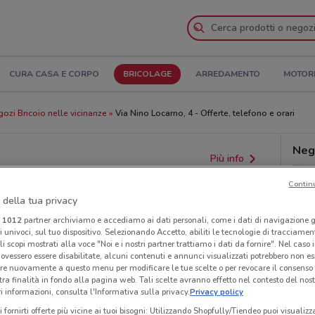
CURA CASA E CORPO
BRICOLAGE
ARREDAMENTO
MOTOR
ozi Bricoio nelle vicinanze
Via Nino Locarno, 4 - Offerte, telefono e orari
Neg
Più info
Contin
 della tua privacy
i
1012
partner archiviamo e accediamo ai dati personali, come i dati di navigazione g
ri univoci, sul tuo dispositivo. Selezionando Accetto, abiliti le tecnologie di tracciame
li scopi mostrati alla voce "Noi e i nostri partner trattiamo i dati da fornire". Nel caso 
ovessero essere disabilitate, alcuni contenuti e annunci visualizzati potrebbero non ess
re nuovamente a questo menu per modificare le tue scelte o per revocare il consenso
tra finalità in fondo alla pagina web. Tali scelte avranno effetto nel contesto del nost
 informazioni, consulta l'Informativa sulla privacy.
Privacy policy
i fornirti offerte più vicine ai tuoi bisogni: Utilizzando Shopfully/Tiendeo puoi visualizz