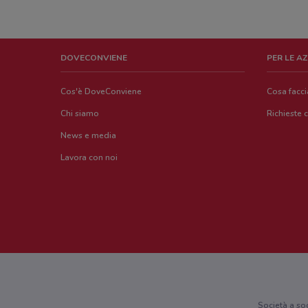
DOVECONVIENE
PER LE A
Cos'è DoveConviene
Cosa facc
Chi siamo
Richieste 
News e media
Lavora con noi
Società a so