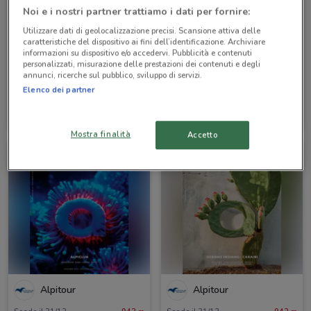
Noi e i nostri partner trattiamo i dati per fornire:
Utilizzare dati di geolocalizzazione precisi. Scansione attiva delle
caratteristiche del dispositivo ai fini dell’identificazione. Archiviare
informazioni su dispositivo e/o accedervi. Pubblicità e contenuti
personalizzati, misurazione delle prestazioni dei contenuti e degli
annunci, ricerche sul pubblico, sviluppo di servizi.
Elenco dei partner
Alpitour
Alpitour
Scade il 31/10
942 m
Scade il 31/10
942 m
Mostra finalità
Accetto
Alpitour
Alpitour