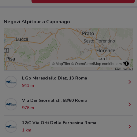
Negozi Alpitour a Caponago
© MapTiler
© OpenStreetMap contributors
L.Go Maresciallo Diaz, 13 Roma
941 m
Via Dei Giornalisti, 58/60 Roma
976 m
12/C Via Orti Della Farnesina Roma
1 km