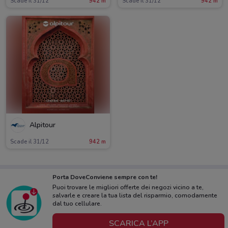
Scade il 31/12
942 m
Scade il 31/12
942 m
Alpitour
Scade il 31/12
942 m
Porta DoveConviene sempre con te!
Puoi trovare le migliori offerte dei negozi vicino a te,
salvarle e creare la tua lista del risparmio, comodamente
dal tuo cellulare.
SCARICA L’APP