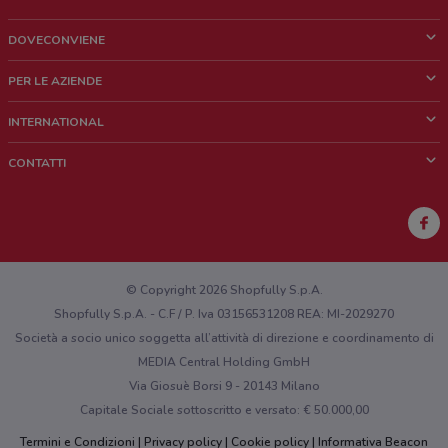
DOVECONVIENE
Cos'è DoveConviene
PER LE AZIENDE
Chi siamo
Cosa facciamo
INTERNATIONAL
News e media
Richieste commerciali e marketing
Brazil
CONTATTI
Lavora con noi
Mexico
Segnalazione punto vendita
France
Segnalazione Volantino
Australia
Hai un malfunzionamento sul web o sull'app?
New Zealand
© Copyright 2026 Shopfully S.p.A.
Shopfully S.p.A. - C.F / P. Iva 03156531208 REA: MI-2029270
Società a socio unico soggetta all’attività di direzione e coordinamento di
MEDIA Central Holding GmbH
Via Giosuè Borsi 9 - 20143 Milano
Capitale Sociale sottoscritto e versato: € 50.000,00
Termini e Condizioni
Privacy policy
Cookie policy
Informativa Beacon