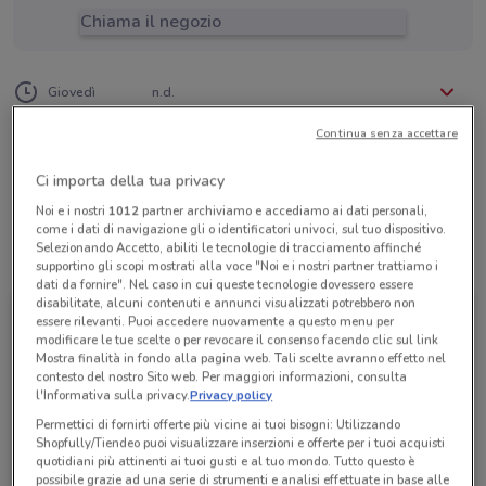
Chiama il negozio
Lunedì
Martedì
Mercoledì
n.d.
n.d.
n.d.
Giovedì
n.d.
Venerdì
Sabato
Domenica
n.d.
n.d.
n.d.
02 95742230
Continua senza accettare
Confort Viaggi Srl
Ci importa della tua privacy
Noi e i nostri
1012
partner archiviamo e accediamo ai dati personali,
come i dati di navigazione gli o identificatori univoci, sul tuo dispositivo.
Selezionando Accetto, abiliti le tecnologie di tracciamento affinché
Tutte le promozioni di questo negozio
supportino gli scopi mostrati alla voce "Noi e i nostri partner trattiamo i
dati da fornire". Nel caso in cui queste tecnologie dovessero essere
disabilitate, alcuni contenuti e annunci visualizzati potrebbero non
essere rilevanti. Puoi accedere nuovamente a questo menu per
modificare le tue scelte o per revocare il consenso facendo clic sul link
Mostra finalità in fondo alla pagina web. Tali scelte avranno effetto nel
contesto del nostro Sito web. Per maggiori informazioni, consulta
l'Informativa sulla privacy.
Privacy policy
Permettici di fornirti offerte più vicine ai tuoi bisogni: Utilizzando
Shopfully/Tiendeo puoi visualizzare inserzioni e offerte per i tuoi acquisti
quotidiani più attinenti ai tuoi gusti e al tuo mondo. Tutto questo è
possibile grazie ad una serie di strumenti e analisi effettuate in base alle