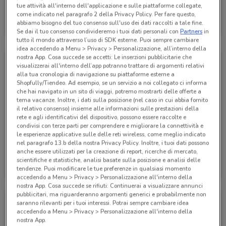
tue attività all'interno dell'applicazione e sulle piattaforme collegate,
Alpitour
come indicato nel paragrafo 2 della Privacy Policy. Per fare questo,
abbiamo bisogno del tuo consenso sull'uso dei dati raccolti a tale fine.
Scade il 31/01
942 m
Se dai il tuo consenso condivideremo i tuoi dati personali con
Partners
in
tutto il mondo attraverso l’uso di SDK esterne. Puoi sempre cambiare
idea accedendo a Menu > Privacy > Personalizzazione, all’interno della
nostra App. Cosa succede se accetti: Le inserzioni pubblicitarie che
visualizzerai all'interno dell’app potranno trattare di argomenti relativi
alla tua cronologia di navigazione su piattaforme esterne a
Shopfully/Tiendeo. Ad esempio, se un servizio a noi collegato ci informa
che hai navigato in un sito di viaggi, potremo mostrarti delle offerte a
tema vacanze. Inoltre, i dati sulla posizione (nel caso in cui abbia fornito
il relativo consenso) insieme alle informazioni sulle prestazioni della
rete e agli identificativi del dispositivo, possono essere raccolte e
condivisi con terze parti per comprendere e migliorare la connettività e
le esperienze applicative sulle delle reti wireless, come meglio indicato
nel paragrafo 13.b della nostra Privacy Policy. Inoltre, i tuoi dati possono
anche essere utilizzati per la creazione di report, ricerche di mercato,
Alpitour
Alpitour
scientifiche e statistiche, analisi basate sulla posizione e analisi delle
tendenze. Puoi modificare le tue preferenze in qualsiasi momento
Scade il 31/10
942 m
Scade il 31/10
942 m
accedendo a Menu > Privacy > Personalizzazione all'interno della
nostra App. Cosa succede se rifiuti: Continuerai a visualizzare annunci
pubblicitari, ma riguarderanno argomenti generici e probabilmente non
saranno rilevanti per i tuoi interessi. Potrai sempre cambiare idea
accedendo a Menu > Privacy > Personalizzazione all'interno della
nostra App.