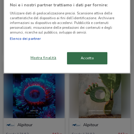
Noi e i nostri partner trattiamo i dati per fornire:
Utilizzare dati di geolocalizzazione precisi. Scansione attiva delle
caratteristiche del dispositivo ai fini dell’identificazione. Archiviare
informazioni su dispositivo e/o accedervi. Pubblicità e contenuti
personalizzati, misurazione delle prestazioni dei contenuti e degli
annunci, ricerche sul pubblico, sviluppo di servizi.
Elenco dei partner
Alpitour
Alpitour
Scade il 31/10
942 m
Scade il 31/10
942 m
Mostra finalità
Accetto
Alpitour
Alpitour