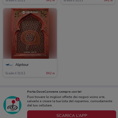
Scade il 31/12
942 m
Scade il 31/12
942 m
Alpitour
Scade il 31/12
942 m
Porta DoveConviene sempre con te!
Puoi trovare le migliori offerte dei negozi vicino a te,
salvarle e creare la tua lista del risparmio, comodamente
dal tuo cellulare.
SCARICA L’APP