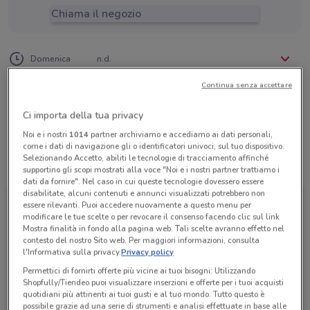
Chiama il negozio
Lunedì
Martedì
Mercoledì
Giovedì
Venerdì
Sabato
n.d.
n.d.
n.d.
n.d.
n.d.
n.d.
Domenica
n.d.
0331 553454
Continua senza accettare
Quest Travel/Maggiolini Vgi Sr
Ci importa della tua privacy
Noi e i nostri
1014
partner archiviamo e accediamo ai dati personali,
come i dati di navigazione gli o identificatori univoci, sul tuo dispositivo.
Selezionando Accetto, abiliti le tecnologie di tracciamento affinché
Tutte le promozioni di questo negozio
supportino gli scopi mostrati alla voce "Noi e i nostri partner trattiamo i
dati da fornire". Nel caso in cui queste tecnologie dovessero essere
disabilitate, alcuni contenuti e annunci visualizzati potrebbero non
essere rilevanti. Puoi accedere nuovamente a questo menu per
modificare le tue scelte o per revocare il consenso facendo clic sul link
Mostra finalità in fondo alla pagina web. Tali scelte avranno effetto nel
contesto del nostro Sito web. Per maggiori informazioni, consulta
l'Informativa sulla privacy.
Privacy policy
Permettici di fornirti offerte più vicine ai tuoi bisogni: Utilizzando
Shopfully/Tiendeo puoi visualizzare inserzioni e offerte per i tuoi acquisti
quotidiani più attinenti ai tuoi gusti e al tuo mondo. Tutto questo è
possibile grazie ad una serie di strumenti e analisi effettuate in base alle