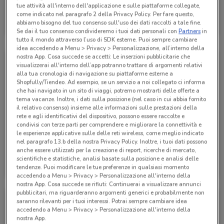
tue attività all'interno dell'applicazione e sulle piattaforme collegate,
Alpitour
come indicato nel paragrafo 2 della Privacy Policy. Per fare questo,
abbiamo bisogno del tuo consenso sull'uso dei dati raccolti a tale fine.
Scade il 31/01
942 m
Se dai il tuo consenso condivideremo i tuoi dati personali con
Partners
in
tutto il mondo attraverso l’uso di SDK esterne. Puoi sempre cambiare
idea accedendo a Menu > Privacy > Personalizzazione, all’interno della
nostra App. Cosa succede se accetti: Le inserzioni pubblicitarie che
visualizzerai all'interno dell’app potranno trattare di argomenti relativi
alla tua cronologia di navigazione su piattaforme esterne a
Shopfully/Tiendeo. Ad esempio, se un servizio a noi collegato ci informa
che hai navigato in un sito di viaggi, potremo mostrarti delle offerte a
tema vacanze. Inoltre, i dati sulla posizione (nel caso in cui abbia fornito
il relativo consenso) insieme alle informazioni sulle prestazioni della
rete e agli identificativi del dispositivo, possono essere raccolte e
condivisi con terze parti per comprendere e migliorare la connettività e
le esperienze applicative sulle delle reti wireless, come meglio indicato
nel paragrafo 13.b della nostra Privacy Policy. Inoltre, i tuoi dati possono
anche essere utilizzati per la creazione di report, ricerche di mercato,
Alpitour
Alpitour
scientifiche e statistiche, analisi basate sulla posizione e analisi delle
tendenze. Puoi modificare le tue preferenze in qualsiasi momento
Scade il 31/10
942 m
Scade il 31/10
942 m
accedendo a Menu > Privacy > Personalizzazione all'interno della
nostra App. Cosa succede se rifiuti: Continuerai a visualizzare annunci
pubblicitari, ma riguarderanno argomenti generici e probabilmente non
saranno rilevanti per i tuoi interessi. Potrai sempre cambiare idea
accedendo a Menu > Privacy > Personalizzazione all'interno della
nostra App.