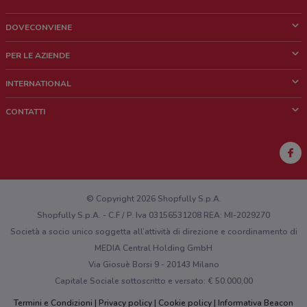
DOVECONVIENE
Cos'è DoveConviene
PER LE AZIENDE
Chi siamo
Cosa facciamo
INTERNATIONAL
News e media
Richieste commerciali e marketing
Brazil
CONTATTI
Lavora con noi
Mexico
Segnalazione punto vendita
France
Segnalazione Volantino
Australia
Hai un malfunzionamento sul web o sull'app?
New Zealand
© Copyright 2026 Shopfully S.p.A.
Shopfully S.p.A. - C.F / P. Iva 03156531208 REA: MI-2029270
Società a socio unico soggetta all’attività di direzione e coordinamento di
MEDIA Central Holding GmbH
Via Giosuè Borsi 9 - 20143 Milano
Capitale Sociale sottoscritto e versato: € 50.000,00
Termini e Condizioni
Privacy policy
Cookie policy
Informativa Beacon