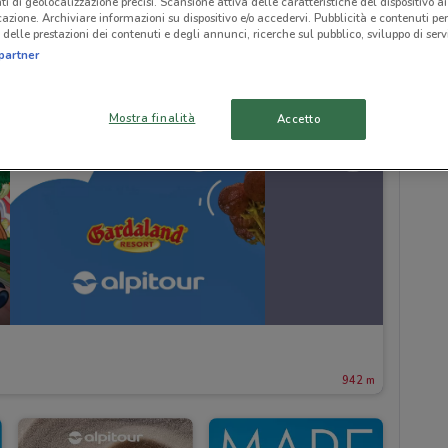
ti di geolocalizzazione precisi. Scansione attiva delle caratteristiche del dispositivo ai 
icazione. Archiviare informazioni su dispositivo e/o accedervi. Pubblicità e contenuti per
delle prestazioni dei contenuti e degli annunci, ricerche sul pubblico, sviluppo di servi
partner
Mostra finalità
Accetto
942 m