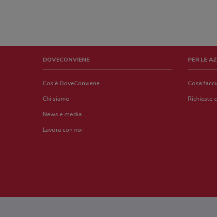
DOVECONVIENE
PER LE A
Cos'è DoveConviene
Cosa facc
Chi siamo
Richieste 
News e media
Lavora con noi