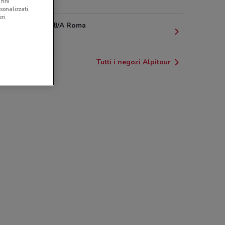
1 km
fini
sonalizzati,
zi.
Via Cassia, 8/A Roma
1.1 km
Tutti i negozi Alpitour