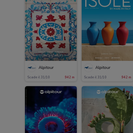
Alpitour
Alpitour
Scade il 31/10
942 m
Scade il 31/10
942 m