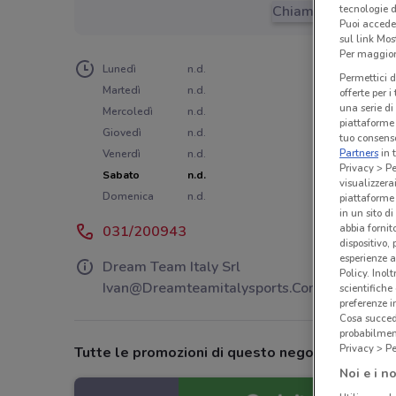
tecnologie d
Chiama il negozio
Puoi accede
sul link Mos
Per maggiori
Lunedì
n.d.
Permettici d
Martedì
n.d.
offerte per 
una serie di
Mercoledì
n.d.
piattaforme 
Giovedì
n.d.
tuo consenso
Partners
in 
Venerdì
n.d.
Privacy > Pe
Sabato
n.d.
visualizzera
Domenica
n.d.
piattaforme 
in un sito d
abbia fornit
031/200943
dispositivo,
esperienze a
Dream Team Italy Srl
Policy. Inolt
Ivan@Dreamteamitalysports.Com
scientifiche
preferenze 
Cosa succede
probabilmen
Privacy > Pe
Tutte le promozioni di questo negozio
Noi e i no