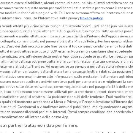
ovessero essere disabilitate, alcuni contenuti e annunci visualizzati potrebbero non ess
re nuovamente a questo menu per modificare le tue scelte o per revocare il consenso
tra finalità in fondo alla pagina web. Tali scelte avranno effetto nel contesto del nost
 informazioni, consulta l'Informativa sulla privacy.
Privacy policy
i fornirti offerte più vicine ai tuoi bisogni: Utilizzando Shopfully/Tiendeo puoi visualizz
i tuoi acquisti quotidiani più attinenti ai tuoi gusti e al tuo mondo. Tutto questo è possi
 strumenti e analisi effettuate in base alle tue attività all'interno dell'applicazione e 
collegate, come indicato nel paragrafo 2 della Privacy Policy. Per fare questo, abbi
 sull'uso dei dati raccolti a tale fine. Se dai il tuo consenso condivideremo i tuoi dati
tutto il mondo attraverso l’uso di SDK esterne. Puoi sempre cambiare idea accedend
rsonalizzazione, all’interno della nostra App. Cosa succede se accetti: Le inserzioni pu
i all'interno dell’app potranno trattare di argomenti relativi alla tua cronologia di na
esterne a Shopfully/Tiendeo. Ad esempio, se un servizio a noi collegato ci informa ch
i viaggi, potremo mostrarti delle offerte a tema vacanze. Inoltre, i dati sulla posizione 
o il relativo consenso) insieme alle informazioni sulle prestazioni della rete e agli ident
 possono essere raccolte e condivisi con terze parti per comprendere e migliorare la conn
pplicative sulle delle reti wireless, come meglio indicato nel paragrafo 13.b della no
re, i tuoi dati possono anche essere utilizzati per la creazione di report, ricerche di mer
 e statistiche, analisi basate sulla posizione e analisi delle tendenze. Puoi modificare l
in qualsiasi momento accedendo a Menu > Privacy > Personalizzazione all'interno del
 se rifiuti: Continuerai a visualizzare annunci pubblicitari, ma riguarderanno argome
te non saranno rilevanti per i tuoi interessi. Potrai sempre cambiare idea accedendo
rsonalizzazione all'interno della nostra App.
stri partner trattiamo i dati per fornire: