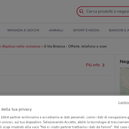
INFANZIA E GIOCHI
ANIMALI
SPORT E MODA
BANCHE E 
 Alpitour nelle vicinanze
6 Via Brianza - Offerte, telefono e orari
Neg
Più info
Contin
 della tua privacy
provvedimenti regionali o nazionali. Verifica l’accuratezza
i
1014
partner archiviamo e accediamo ai dati personali, come i dati di navigazione g
ri univoci, sul tuo dispositivo. Selezionando Accetto, abiliti le tecnologie di tracciame
li scopi mostrati alla voce "Noi e i nostri partner trattiamo i dati da fornire". Nel caso 