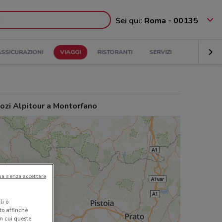
Sei qui:
Roma - 00135
ASSICURAZIONI
VIAGGI
RISTORANTI
SERVIZI
ozi Alpitour a Montorfano
ua senza accettare
li o
nto affinché
in cui queste