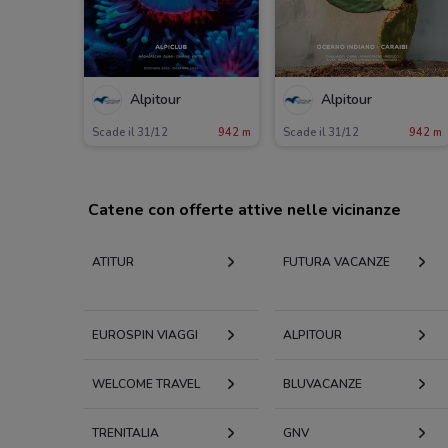
Alpitour
Alpitour
Scade il 31/12
942 m
Scade il 31/12
942 m
Catene con offerte attive nelle vicinanze
ATITUR
FUTURA VACANZE
EUROSPIN VIAGGI
ALPITOUR
WELCOME TRAVEL
BLUVACANZE
TRENITALIA
GNV