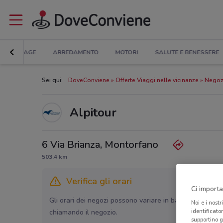
BRICOLAGE
ARREDAMENTO
MOTORI
SALUTE E BENESSERE
Sei qui:
DoveConviene
Offerte Viaggi nelle vicinanze
Negozi
Alpitour
6 Via Brianza, Montorfano
503.4 km
Verifica gli orari
Ci importa
Gli orari dei negozi possono variare in base agli ultimi 
Noi e i nostr
identificato
chiamando il negozio.
supportino g