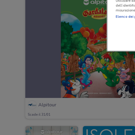
Utilizzare da
dell’identif
misurazione 
Elenco dei 
Alpitour
Scade il 31/01