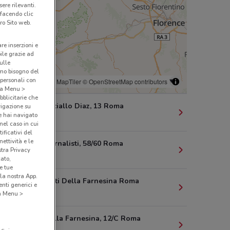
ere rilevanti.
 facendo clic
ro Sito web.
are inserzioni e
bile grazie ad
sulle
amo bisogno del
 personali con
© MapTiler
© OpenStreetMap contributors
o a Menu >
bblicitarie che
L.Go Maresciallo Diaz, 13 Roma
vigazione su
e hai navigato
941 m
(nel caso in cui
ificativi del
ettività e le
Via Dei Giornalisti, 58/60 Roma
stra Privacy
976 m
cato,
e tue
la nostra App.
12/C Via Orti Della Farnesina Roma
nti generici e
1 km
 a Menu >
Via Orti Della Farnesina, 12/C Roma