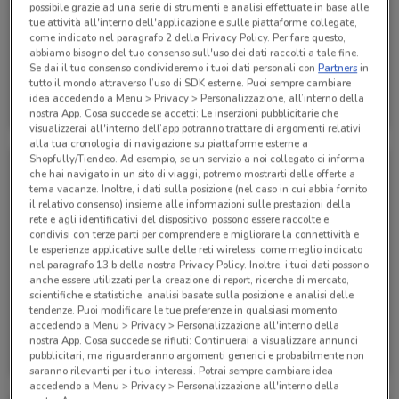
possibile grazie ad una serie di strumenti e analisi effettuate in base alle
tue attività all'interno dell'applicazione e sulle piattaforme collegate,
come indicato nel paragrafo 2 della Privacy Policy. Per fare questo,
abbiamo bisogno del tuo consenso sull'uso dei dati raccolti a tale fine.
Se dai il tuo consenso condivideremo i tuoi dati personali con
Partners
in
tutto il mondo attraverso l’uso di SDK esterne. Puoi sempre cambiare
Acqua & Sapone
Acqua & Sapone
idea accedendo a Menu > Privacy > Personalizzazione, all’interno della
nostra App. Cosa succede se accetti: Le inserzioni pubblicitarie che
Scade mercoledì
610 m
Scade il 16/08
610 m
visualizzerai all'interno dell’app potranno trattare di argomenti relativi
alla tua cronologia di navigazione su piattaforme esterne a
Shopfully/Tiendeo. Ad esempio, se un servizio a noi collegato ci informa
che hai navigato in un sito di viaggi, potremo mostrarti delle offerte a
tema vacanze. Inoltre, i dati sulla posizione (nel caso in cui abbia fornito
il relativo consenso) insieme alle informazioni sulle prestazioni della
rete e agli identificativi del dispositivo, possono essere raccolte e
condivisi con terze parti per comprendere e migliorare la connettività e
le esperienze applicative sulle delle reti wireless, come meglio indicato
nel paragrafo 13.b della nostra Privacy Policy. Inoltre, i tuoi dati possono
anche essere utilizzati per la creazione di report, ricerche di mercato,
scientifiche e statistiche, analisi basate sulla posizione e analisi delle
-2 GIORNI
tendenze. Puoi modificare le tue preferenze in qualsiasi momento
accedendo a Menu > Privacy > Personalizzazione all'interno della
Acqua & Sapone
Acqua & Sapone
nostra App. Cosa succede se rifiuti: Continuerai a visualizzare annunci
pubblicitari, ma riguarderanno argomenti generici e probabilmente non
Scade sabato
610 m
Scade mercoledì
610 m
saranno rilevanti per i tuoi interessi. Potrai sempre cambiare idea
accedendo a Menu > Privacy > Personalizzazione all'interno della