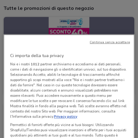
Tutte le promozioni di questo negozio
Continua senza accettare
Ci importa della tua privacy
Noi e i nostri
1012
partner archiviamo e accediamo ai dati personali,
come i dati di navigazione gli o identificatori univoci, sul tuo dispositivo.
Selezionando Accetto, abiliti le tecnologie di tracciamento affinché
supportino gli scopi mostrati alla voce "Noi e i nostri partner trattiamo i
Acqua & Sapone
dati da fornire". Nel caso in cui queste tecnologie dovessero essere
disabilitate, alcuni contenuti e annunci visualizzati potrebbero non
Scade il 30/09
610 m
essere rilevanti. Puoi accedere nuovamente a questo menu per
modificare le tue scelte o per revocare il consenso facendo clic sul link
Mostra finalità in fondo alla pagina web. Tali scelte avranno effetto nel
contesto del nostro Sito web. Per maggiori informazioni, consulta
l'Informativa sulla privacy.
Privacy policy
Permettici di fornirti offerte più vicine ai tuoi bisogni: Utilizzando
Shopfully/Tiendeo puoi visualizzare inserzioni e offerte per i tuoi acquisti
quotidiani più attinenti ai tuoi gusti e al tuo mondo. Tutto questo è