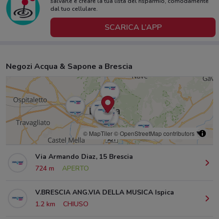
salvarle e creare la tua lista del risparmio, comodamente
dal tuo cellulare.
SCARICA L’APP
Negozi Acqua & Sapone a Brescia
© MapTiler
© OpenStreetMap contributors
Via Armando Diaz, 15 Brescia
724 m
APERTO
V.BRESCIA ANG.VIA DELLA MUSICA Ispica
1.2 km
CHIUSO