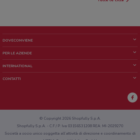
DOVECONVIENE
Cos'è DoveConviene
PER LE AZIENDE
Chi siamo
Cosa facciamo
INTERNATIONAL
News e media
Richieste commerciali e marketing
Brazil
CONTATTI
Lavora con noi
Mexico
Segnalazione punto vendita
France
Segnalazione Volantino
Australia
Hai un malfunzionamento sul web o sull'app?
New Zealand
© Copyright 2026 Shopfully S.p.A.
Shopfully S.p.A. - C.F / P. Iva 03156531208 REA: MI-2029270
Società a socio unico soggetta all’attività di direzione e coordinamento di