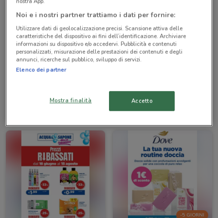
nostra App.
Noi e i nostri partner trattiamo i dati per fornire:
Utilizzare dati di geolocalizzazione precisi. Scansione attiva delle
caratteristiche del dispositivo ai fini dell’identificazione. Archiviare
informazioni su dispositivo e/o accedervi. Pubblicità e contenuti
personalizzati, misurazione delle prestazioni dei contenuti e degli
annunci, ricerche sul pubblico, sviluppo di servizi.
Elenco dei partner
Acqua & Sapone
Acqua & Sapone
Mostra finalità
Accetto
Scade il 15/08
610 m
Scade il 02/09
610 m
-5 GIORNI