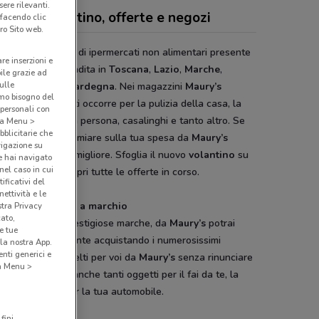
ere rilevanti.
ry's - volantino, offerte e negozi
 facendo clic
ro Sito web.
y’s
è una catena di ipermercati non alimentari presente
are inserzioni e
 suoi 73 punti vendita in
Toscana
,
Lazio
,
Marche
,
bile grazie ad
sulle
ia
,
Abruzzo
e
Sardegna
. Nei magazzini
Maury’s
amo bisogno del
rai tutto ciò che ti occorre per la pulizia della casa, la
 personali con
leria, igiene della persona, casalinghi e tanto altro. Se
o a Menu >
bblicitarie che
cercando di risparmiare sulla tua spesa da
Maury’s
vigazione su
i farlo nel modo migliore. Sfoglia il nuovo
volantino
su
e hai navigato
(nel caso in cui
onviene.it e scopri tutte le offerte in corso.
ificativi del
ettività e le
aggiosi prodotti a marchio
stra Privacy
cato,
 a tutte le più prestigiose marche, da
Maury’s
potrai
e tue
rmiare ulteriormente acquistando i numerosissimi
la nostra App.
nti generici e
tti a marchio, scelti per voi da
Maury’s
senza rinunciare
 a Menu >
qualità. Troverai anche tanti oggetti per il fai da te, la
del giardino e per la tua automobile.
fini