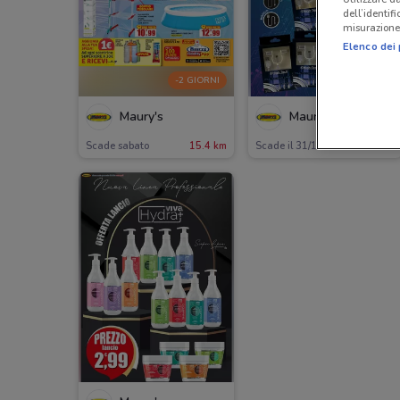
dell’identif
misurazione 
Elenco dei 
-2 GIORNI
Maury's
Maury's
Scade sabato
15.4 km
Scade il 31/12
15.4 km