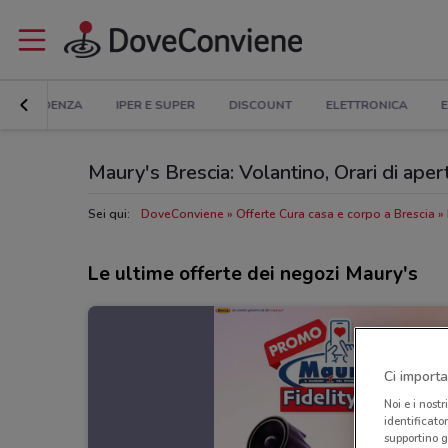
IN EVIDENZA
IPER E SUPER
DISCOUNT
ELETTRONICA
E
Maury's Brescia: Volantino, Orari di apert
Sei qui:
DoveConviene
Offerte Cura casa e corpo a Brescia
Le ultime offerte dei negozi Maury's
Ci importa
Noi e i nostr
identificato
supportino g