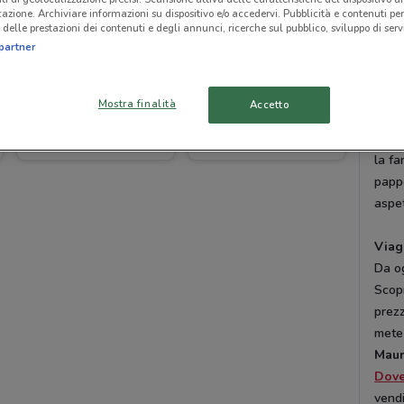
La s
icazione. Archiviare informazioni su dispositivo e/o accedervi. Pubblicità e contenuti per
delle prestazioni dei contenuti e degli annunci, ricerche sul pubblico, sviluppo di servi
Ti p
partner
sodd
prodo
tapp
Mostra finalità
Accetto
cavo 
Maury's
Maury's
tanti
Scade il 31/12
15.4 km
Scade il 31/12
15.4 km
la fa
pappe
aspet
Viag
Da og
Scopr
prezz
mete
Maur
Dov
vendi