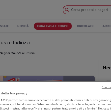
STATE
NOVITÀ
CURA CASA E CORPO
BRICOLAGE
ARRE
ura e Indirizzi
Negozi Maury's a Brescia
Neg
Contin
 della tua privacy
i
1012
partner archiviamo e accediamo ai dati personali, come i dati di navigazione g
ri univoci, sul tuo dispositivo. Selezionando Accetto, abiliti le tecnologie di tracciame
li scopi mostrati alla voce "Noi e i nostri partner trattiamo i dati da fornire". Nel caso 