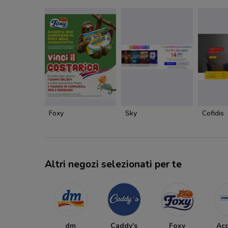
Foxy
Sky
Cofidis
Altri negozi selezionati per te
dm
Caddy's
Foxy
Ac