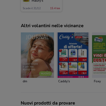
Maury's
Scade il 31/12
15.4 km
Altri volantini nelle vicinanze
NUOVO
dm
Caddy's
Foxy
Nuovi prodotti da provare