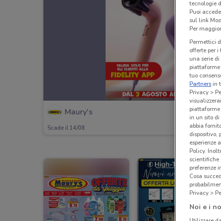
tecnologie d
Puoi accede
sul link Mos
Per maggiori
Permettici d
offerte per 
una serie di
piattaforme 
tuo consenso
Partners
in 
Privacy > Pe
visualizzera
piattaforme 
Maury's
in un sito d
abbia fornit
Scade il 14/08
dispositivo,
esperienze a
Policy. Inolt
scientifiche
preferenze 
Cosa succede
probabilmen
Privacy > Pe
Noi e i no
Utilizzare da