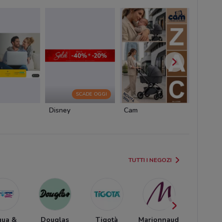
SCADE OGGI
Disney
Cam
Cam
TUTTI I NEGOZI
qua &
Douglas
Tigotà
Marionnaud
Ethos