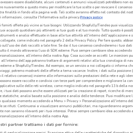
ovessero essere disabilitate, alcuni contenuti e annunci visualizzati potrebbero non ess
Mau
re nuovamente a questo menu per modificare le tue scelte o per revocare il consenso
tra finalità in fondo alla pagina web. Tali scelte avranno effetto nel contesto del nost
 informazioni, consulta l'Informativa sulla privacy.
Privacy policy
Maur
i fornirti offerte più vicine ai tuoi bisogni: Utilizzando Shopfully/Tiendeo puoi visualizz
con i
i tuoi acquisti quotidiani più attinenti ai tuoi gusti e al tuo mondo. Tutto questo è possi
 strumenti e analisi effettuate in base alle tue attività all'interno dell'applicazione e 
Umbr
collegate, come indicato nel paragrafo 2 della Privacy Policy. Per fare questo, abbi
trove
 sull'uso dei dati raccolti a tale fine. Se dai il tuo consenso condivideremo i tuoi dati
carto
tutto il mondo attraverso l’uso di SDK esterne. Puoi sempre cambiare idea accedend
rsonalizzazione, all’interno della nostra App. Cosa succede se accetti: Le inserzioni pu
stai 
i all'interno dell’app potranno trattare di argomenti relativi alla tua cronologia di na
potra
esterne a Shopfully/Tiendeo. Ad esempio, se un servizio a noi collegato ci informa ch
i viaggi, potremo mostrarti delle offerte a tema vacanze. Inoltre, i dati sulla posizione 
DoveC
o il relativo consenso) insieme alle informazioni sulle prestazioni della rete e agli ident
15.4 km
 possono essere raccolte e condivisi con terze parti per comprendere e migliorare la conn
Vant
pplicative sulle delle reti wireless, come meglio indicato nel paragrafo 13.b della no
re, i tuoi dati possono anche essere utilizzati per la creazione di report, ricerche di mer
Oltre
 e statistiche, analisi basate sulla posizione e analisi delle tendenze. Puoi modificare l
rispa
in qualsiasi momento accedendo a Menu > Privacy > Personalizzazione all'interno del
 se rifiuti: Continuerai a visualizzare annunci pubblicitari, ma riguarderanno argome
prodo
te non saranno rilevanti per i tuoi interessi. Potrai sempre cambiare idea accedendo
alla 
rsonalizzazione all'interno della nostra App.
cura 
stri partner trattiamo i dati per fornire:
ti di geolocalizzazione precisi. Scansione attiva delle caratteristiche del dispositivo ai 