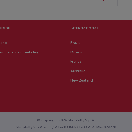
ZIENDE
INTERNATIONAL
iamo
Brazil
commerciali e marketing
Mexico
France
Australia
New Zealand
© Copyright 2026 Shopfully S.p.A.
Shopfully S.p.A. - C.F / P. Iva 03156531208 REA: MI-2029270