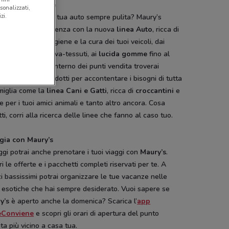
pesa intelligente
sonalizzati,
zi.
iace mantenere la tua auto sempre pulita? Maury’s
isfa ogni tua esigenza con la nuova
linea Auto
, ricca di
tti pensati per l’igiene e la cura dei tuoi veicoli, dai
eti per auto
ai lava-tessuti, ai
lucida gomme
fino al
batteria. Ma all’ interno dei punti vendita troverai
ssime linee di prodotti per accontentare i bisogni di tutta
miglia come la
linea Cani e Gatti
, ricca di
croccantini
e
 per i tuoi amici animali e tanto altro ancora. Cosa
ti, corri alla ricerca delle linee che fanno al caso tuo.
gia con Maury’s
gi potrai anche prenotare i tuoi viaggi con
Maury’s
.
i le offerte e i pacchetti completi riservati per te. A
i bassissimi potrai organizzare le tue vacanze nelle
 esotiche che hai sempre desiderato. Vuoi sapere se
y’s
è aperto anche la domenica? Scarica l’
app
eConviene
e scopri gli orari di apertura del punto
ta più vicino a casa tua.