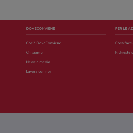
DOVECONVIENE
PER LE A
Cos'è DoveConviene
Cosa facc
Chi siamo
Richieste 
News e media
Lavora con noi