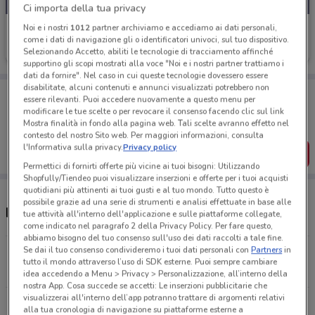
Ci importa della tua privacy
Noi e i nostri
1012
partner archiviamo e accediamo ai dati personali,
Crystal Nails
come i dati di navigazione gli o identificatori univoci, sul tuo dispositivo.
Scade il 31/08
4.1 km
Selezionando Accetto, abiliti le tecnologie di tracciamento affinché
supportino gli scopi mostrati alla voce "Noi e i nostri partner trattiamo i
dati da fornire". Nel caso in cui queste tecnologie dovessero essere
disabilitate, alcuni contenuti e annunci visualizzati potrebbero non
Porta DoveConviene sempre con te!
essere rilevanti. Puoi accedere nuovamente a questo menu per
Puoi trovare le migliori offerte dei negozi vicino a te,
modificare le tue scelte o per revocare il consenso facendo clic sul link
salvarle e creare la tua lista del risparmio, comodamente
Mostra finalità in fondo alla pagina web. Tali scelte avranno effetto nel
dal tuo cellulare.
contesto del nostro Sito web. Per maggiori informazioni, consulta
l'Informativa sulla privacy.
Privacy policy
SCARICA L’APP
Permettici di fornirti offerte più vicine ai tuoi bisogni: Utilizzando
Shopfully/Tiendeo puoi visualizzare inserzioni e offerte per i tuoi acquisti
quotidiani più attinenti ai tuoi gusti e al tuo mondo. Tutto questo è
possibile grazie ad una serie di strumenti e analisi effettuate in base alle
Negozi Crystal Nails a Brescia
tue attività all'interno dell'applicazione e sulle piattaforme collegate,
come indicato nel paragrafo 2 della Privacy Policy. Per fare questo,
abbiamo bisogno del tuo consenso sull'uso dei dati raccolti a tale fine.
Se dai il tuo consenso condivideremo i tuoi dati personali con
Partners
in
Lago Lido, Via Cadizzoni, 1/M Borgosatollo
tutto il mondo attraverso l’uso di SDK esterne. Puoi sempre cambiare
4.1 km
idea accedendo a Menu > Privacy > Personalizzazione, all’interno della
nostra App. Cosa succede se accetti: Le inserzioni pubblicitarie che
visualizzerai all'interno dell’app potranno trattare di argomenti relativi
Tutti i negozi Crystal Nails
alla tua cronologia di navigazione su piattaforme esterne a