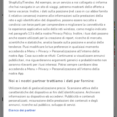
Shopfully/Tiendeo. Ad esempio, se un servizio a noi collegato ci informa
che hai navigato in un sito di viaggi, potremo mostrarti delle offerte a
tema vacanze. Inoltre, i dati sulla posizione (nel caso in cui abbia fornito
Altri volantini nelle vicinanze
il relativo consenso) insieme alle informazioni sulle prestazioni della
rete e agli identificativi del dispositivo, possono essere raccolte e
condivisi con terze parti per comprendere e migliorare la connettività e
le esperienze applicative sulle delle reti wireless, come meglio indicato
nel paragrafo 13.b della nostra Privacy Policy. Inoltre, i tuoi dati possono
anche essere utilizzati per la creazione di report, ricerche di mercato,
scientifiche e statistiche, analisi basate sulla posizione e analisi delle
tendenze. Puoi modificare le tue preferenze in qualsiasi momento
accedendo a Menu > Privacy > Personalizzazione all'interno della
nostra App. Cosa succede se rifiuti: Continuerai a visualizzare annunci
pubblicitari, ma riguarderanno argomenti generici e probabilmente non
saranno rilevanti per i tuoi interessi. Potrai sempre cambiare idea
NUOVO
accedendo a Menu > Privacy > Personalizzazione all'interno della
nostra App.
dm
Caddy's
Foxy
Noi e i nostri partner trattiamo i dati per fornire:
Utilizzare dati di geolocalizzazione precisi. Scansione attiva delle
caratteristiche del dispositivo ai fini dell’identificazione. Archiviare
informazioni su dispositivo e/o accedervi. Pubblicità e contenuti
Nuovi prodotti da provare
personalizzati, misurazione delle prestazioni dei contenuti e degli
annunci, ricerche sul pubblico, sviluppo di servizi.
Elenco dei partner