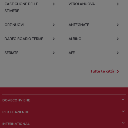
CASTIGLIONE DELLE
VEROLANUOVA
STIVIERE
ORZINUOVI
ANTEGNATE
DARFO BOARIO TERME
ALBINO
SERIATE
AFFI
Tutte le città
DOVECONVIENE
Cos'è DoveConviene
PER LE AZIENDE
Chi siamo
Cosa facciamo
INTERNATIONAL
News e media