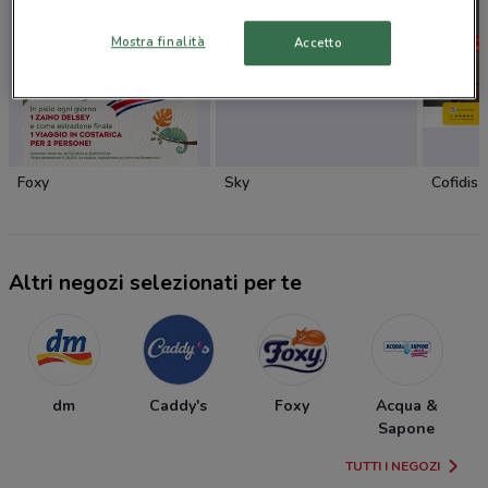
Mostra finalità
Accetto
Foxy
Sky
Cofidis
Altri negozi selezionati per te
dm
Caddy's
Foxy
Acqua &
Sapone
TUTTI I NEGOZI