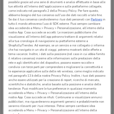
possibile grazie ad una serie di strumenti e analisi effettuate in base alle
tue attività all'interno dell'applicazione e sulle piattaforme collegate,
come indicato nel paragrafo 2 della Privacy Policy. Per fare questo,
abbiamo bisogno del tuo consenso sull'uso dei dati raccolti a tale fine.
-4 GIORNI
Se dai il tuo consenso condivideremo i tuoi dati personali con
Partners
in
tutto il mondo attraverso l’uso di SDK esterne. Puoi sempre cambiare
Acqua & Sapone
Acqua & Sapone
idea accedendo a Menu > Privacy > Personalizzazione, all’interno della
nostra App. Cosa succede se accetti: Le inserzioni pubblicitarie che
Scade mercoledì
610 m
Scade il 16/08
610 m
visualizzerai all'interno dell’app potranno trattare di argomenti relativi
alla tua cronologia di navigazione su piattaforme esterne a
Shopfully/Tiendeo. Ad esempio, se un servizio a noi collegato ci informa
che hai navigato in un sito di viaggi, potremo mostrarti delle offerte a
tema vacanze. Inoltre, i dati sulla posizione (nel caso in cui abbia fornito
il relativo consenso) insieme alle informazioni sulle prestazioni della
rete e agli identificativi del dispositivo, possono essere raccolte e
condivisi con terze parti per comprendere e migliorare la connettività e
le esperienze applicative sulle delle reti wireless, come meglio indicato
nel paragrafo 13.b della nostra Privacy Policy. Inoltre, i tuoi dati possono
anche essere utilizzati per la creazione di report, ricerche di mercato,
scientifiche e statistiche, analisi basate sulla posizione e analisi delle
SCADE OGGI
-4 GIORNI
tendenze. Puoi modificare le tue preferenze in qualsiasi momento
accedendo a Menu > Privacy > Personalizzazione all'interno della
Acqua & Sapone
Acqua & Sapone
nostra App. Cosa succede se rifiuti: Continuerai a visualizzare annunci
pubblicitari, ma riguarderanno argomenti generici e probabilmente non
Scade oggi
610 m
Scade mercoledì
610 m
saranno rilevanti per i tuoi interessi. Potrai sempre cambiare idea
accedendo a Menu > Privacy > Personalizzazione all'interno della