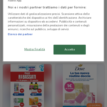
nostra App.
Noi e i nostri partner trattiamo i dati per fornire:
Utilizzare dati di geolocalizzazione precisi. Scansione attiva delle
caratteristiche del dispositivo ai fini dell’identificazione. Archiviare
informazioni su dispositivo e/o accedervi. Pubblicità e contenuti
personalizzati, misurazione delle prestazioni dei contenuti e degli
annunci, ricerche sul pubblico, sviluppo di servizi.
Elenco dei partner
Acqua & Sapone
Acqua & Sapone
Mostra finalità
Accetto
Scade il 15/08
610 m
Scade il 02/09
610 m
-3 GIORNI