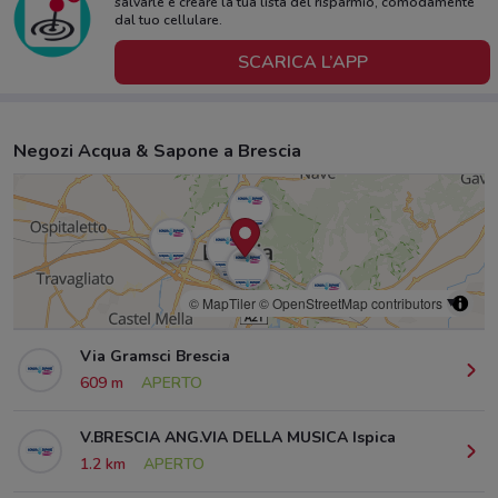
salvarle e creare la tua lista del risparmio, comodamente
dal tuo cellulare.
SCARICA L’APP
Negozi Acqua & Sapone a Brescia
© MapTiler
© OpenStreetMap contributors
Via Gramsci Brescia
609 m
APERTO
V.BRESCIA ANG.VIA DELLA MUSICA Ispica
1.2 km
APERTO