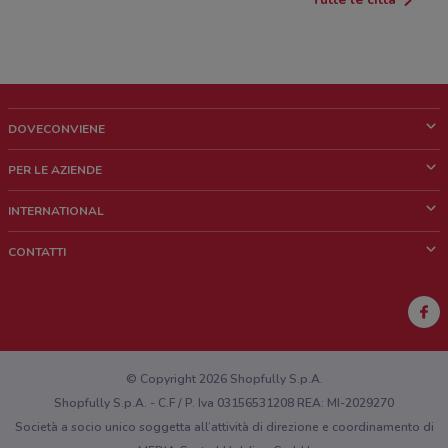
DOVECONVIENE
Cos'è DoveConviene
PER LE AZIENDE
Chi siamo
Cosa facciamo
INTERNATIONAL
News e media
Richieste commerciali e marketing
Brazil
CONTATTI
Lavora con noi
Mexico
Segnalazione punto vendita
France
Segnalazione Volantino
Australia
Hai un malfunzionamento sul web o sull'app?
New Zealand
© Copyright 2026 Shopfully S.p.A.
Shopfully S.p.A. - C.F / P. Iva 03156531208 REA: MI-2029270
Società a socio unico soggetta all’attività di direzione e coordinamento di