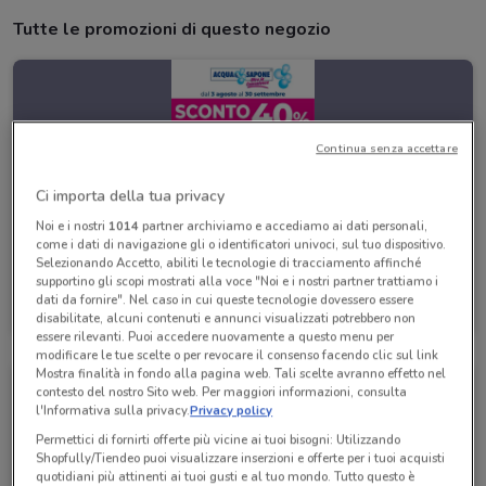
Tutte le promozioni di questo negozio
Continua senza accettare
Ci importa della tua privacy
Noi e i nostri
1014
partner archiviamo e accediamo ai dati personali,
come i dati di navigazione gli o identificatori univoci, sul tuo dispositivo.
Selezionando Accetto, abiliti le tecnologie di tracciamento affinché
supportino gli scopi mostrati alla voce "Noi e i nostri partner trattiamo i
Acqua & Sapone
dati da fornire". Nel caso in cui queste tecnologie dovessero essere
disabilitate, alcuni contenuti e annunci visualizzati potrebbero non
Scade il 30/09
610 m
essere rilevanti. Puoi accedere nuovamente a questo menu per
modificare le tue scelte o per revocare il consenso facendo clic sul link
Mostra finalità in fondo alla pagina web. Tali scelte avranno effetto nel
contesto del nostro Sito web. Per maggiori informazioni, consulta
l'Informativa sulla privacy.
Privacy policy
Permettici di fornirti offerte più vicine ai tuoi bisogni: Utilizzando
Shopfully/Tiendeo puoi visualizzare inserzioni e offerte per i tuoi acquisti
quotidiani più attinenti ai tuoi gusti e al tuo mondo. Tutto questo è