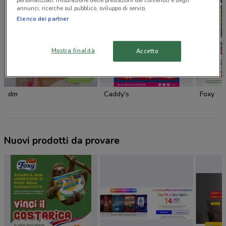
personalizzati, misurazione delle prestazioni dei contenuti e degli
annunci, ricerche sul pubblico, sviluppo di servizi.
Elenco dei partner
Mostra finalità
Accetto
NUOVO
dm
Caddy's
Foxy
Nuovi prodotti da provare