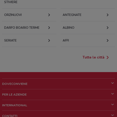
STIVIERE
ORZINUOVI
ANTEGNATE
DARFO BOARIO TERME
ALBINO
SERIATE
AFFI
Tutte le città
DOVECONVIENE
Cos'è DoveConviene
PER LE AZIENDE
Chi siamo
Cosa facciamo
INTERNATIONAL
News e media
Richieste commerciali e marketing
Brazil
CONTATTI