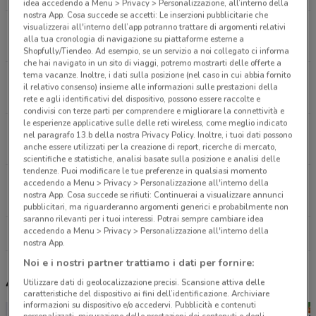
idea accedendo a Menu > Privacy > Personalizzazione, all’interno della
nostra App. Cosa succede se accetti: Le inserzioni pubblicitarie che
Via Fratello Ugoni Brescia
visualizzerai all'interno dell’app potranno trattare di argomenti relativi
alla tua cronologia di navigazione su piattaforme esterne a
1.4 km
Shopfully/Tiendeo. Ad esempio, se un servizio a noi collegato ci informa
che hai navigato in un sito di viaggi, potremo mostrarti delle offerte a
tema vacanze. Inoltre, i dati sulla posizione (nel caso in cui abbia fornito
Via D'Antona E Biagi, 9 Roncadelle
il relativo consenso) insieme alle informazioni sulle prestazioni della
4.8 km
rete e agli identificativi del dispositivo, possono essere raccolte e
condivisi con terze parti per comprendere e migliorare la connettività e
le esperienze applicative sulle delle reti wireless, come meglio indicato
Viale E. Mattei, 37/39 Roncadelle
nel paragrafo 13.b della nostra Privacy Policy. Inoltre, i tuoi dati possono
5.5 km
anche essere utilizzati per la creazione di report, ricerche di mercato,
scientifiche e statistiche, analisi basate sulla posizione e analisi delle
tendenze. Puoi modificare le tue preferenze in qualsiasi momento
Piazza Cascina Moie, 1 Rodengo Saiano
accedendo a Menu > Privacy > Personalizzazione all'interno della
nostra App. Cosa succede se rifiuti: Continuerai a visualizzare annunci
9.4 km
pubblicitari, ma riguarderanno argomenti generici e probabilmente non
saranno rilevanti per i tuoi interessi. Potrai sempre cambiare idea
accedendo a Menu > Privacy > Personalizzazione all'interno della
Tutti i negozi KIKO
nostra App.
Noi e i nostri partner trattiamo i dati per fornire:
Altri volantini nelle vicinanze
Utilizzare dati di geolocalizzazione precisi. Scansione attiva delle
caratteristiche del dispositivo ai fini dell’identificazione. Archiviare
informazioni su dispositivo e/o accedervi. Pubblicità e contenuti