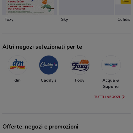
Foxy
Sky
Cofidis
Altri negozi selezionati per te
dm
Caddy's
Foxy
Acqua &
Sapone
TUTTI I NEGOZI
Offerte, negozi e promozioni