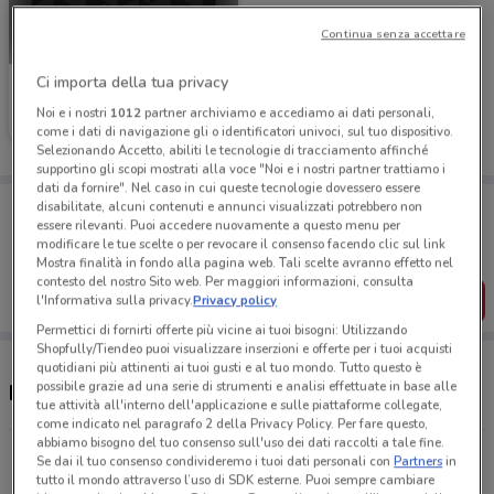
Continua senza accettare
Ci importa della tua privacy
KIKO
Noi e i nostri
1012
partner archiviamo e accediamo ai dati personali,
Scade il 19/05
339 m
come i dati di navigazione gli o identificatori univoci, sul tuo dispositivo.
Selezionando Accetto, abiliti le tecnologie di tracciamento affinché
supportino gli scopi mostrati alla voce "Noi e i nostri partner trattiamo i
dati da fornire". Nel caso in cui queste tecnologie dovessero essere
Porta DoveConviene sempre con te!
disabilitate, alcuni contenuti e annunci visualizzati potrebbero non
Puoi trovare le migliori offerte dei negozi vicino a te,
essere rilevanti. Puoi accedere nuovamente a questo menu per
salvarle e creare la tua lista del risparmio, comodamente
modificare le tue scelte o per revocare il consenso facendo clic sul link
dal tuo cellulare.
Mostra finalità in fondo alla pagina web. Tali scelte avranno effetto nel
contesto del nostro Sito web. Per maggiori informazioni, consulta
SCARICA L’APP
l'Informativa sulla privacy.
Privacy policy
Permettici di fornirti offerte più vicine ai tuoi bisogni: Utilizzando
Shopfully/Tiendeo puoi visualizzare inserzioni e offerte per i tuoi acquisti
quotidiani più attinenti ai tuoi gusti e al tuo mondo. Tutto questo è
possibile grazie ad una serie di strumenti e analisi effettuate in base alle
Negozi Kiko e orari
tue attività all'interno dell'applicazione e sulle piattaforme collegate,
come indicato nel paragrafo 2 della Privacy Policy. Per fare questo,
abbiamo bisogno del tuo consenso sull'uso dei dati raccolti a tale fine.
Corso C.Zanardelli, 21/23 Brescia
Se dai il tuo consenso condivideremo i tuoi dati personali con
Partners
in
tutto il mondo attraverso l’uso di SDK esterne. Puoi sempre cambiare
339 m