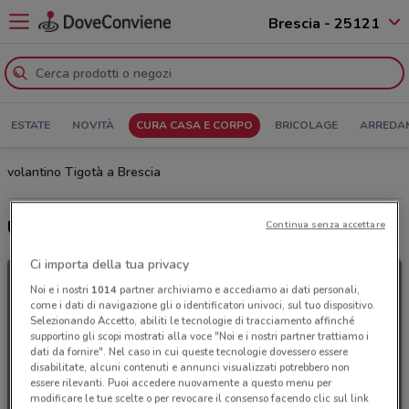
Brescia - 25121
ESTATE
NOVITÀ
CURA CASA E CORPO
BRICOLAGE
ARREDA
volantino Tigotà a Brescia
Ultime offerte del volantino Tigotà
Continua senza accettare
Ci importa della tua privacy
Noi e i nostri
1014
partner archiviamo e accediamo ai dati personali,
come i dati di navigazione gli o identificatori univoci, sul tuo dispositivo.
Selezionando Accetto, abiliti le tecnologie di tracciamento affinché
supportino gli scopi mostrati alla voce "Noi e i nostri partner trattiamo i
dati da fornire". Nel caso in cui queste tecnologie dovessero essere
disabilitate, alcuni contenuti e annunci visualizzati potrebbero non
essere rilevanti. Puoi accedere nuovamente a questo menu per
modificare le tue scelte o per revocare il consenso facendo clic sul link