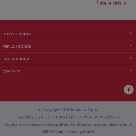
Tutte le città
DOVECONVIENE
Cos'è DoveConviene
PER LE AZIENDE
Chi siamo
Cosa facciamo
INTERNATIONAL
News e media
Richieste commerciali e marketing
Brazil
CONTATTI
Lavora con noi
Mexico
Segnalazione punto vendita
France
Segnalazione Volantino
Australia
Hai un malfunzionamento sul web o sull'app?
New Zealand
© Copyright 2026 Shopfully S.p.A.
Shopfully S.p.A. - C.F / P. Iva 03156531208 REA: MI-2029270
Società a socio unico soggetta all’attività di direzione e coordinamento di
MEDIA Central Holding GmbH