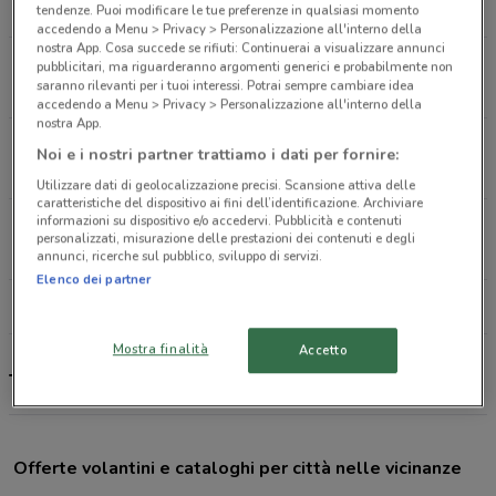
744 m
CHIUSO
tendenze. Puoi modificare le tue preferenze in qualsiasi momento
accedendo a Menu > Privacy > Personalizzazione all'interno della
nostra App. Cosa succede se rifiuti: Continuerai a visualizzare annunci
Via Apollonio, 15/17 Brescia
pubblicitari, ma riguarderanno argomenti generici e probabilmente non
saranno rilevanti per i tuoi interessi. Potrai sempre cambiare idea
1.1 km
CHIUSO
accedendo a Menu > Privacy > Personalizzazione all'interno della
nostra App.
Via Foro Boario, 16/B Brescia
Noi e i nostri partner trattiamo i dati per fornire:
1.5 km
CHIUSO
Utilizzare dati di geolocalizzazione precisi. Scansione attiva delle
caratteristiche del dispositivo ai fini dell’identificazione. Archiviare
informazioni su dispositivo e/o accedervi. Pubblicità e contenuti
Via Corsica, 56/58 Brescia
personalizzati, misurazione delle prestazioni dei contenuti e degli
1.7 km
CHIUSO
annunci, ricerche sul pubblico, sviluppo di servizi.
Elenco dei partner
Tutti i negozi Tigotà
Mostra finalità
Accetto
Tigotà, offerte e negozi
Offerte volantini e cataloghi per città nelle vicinanze