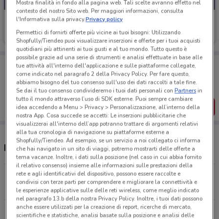
Mostra finalità in fondo alla pagina web. Tali scelte avranno effetto nel
contesto del nostro Sito web. Per maggiori informazioni, consulta
l'Informativa sulla privacy.
Privacy policy
Tigotà
Permettici di fornirti offerte più vicine ai tuoi bisogni: Utilizzando
Scade il 31/08
674 m
Shopfully/Tiendeo puoi visualizzare inserzioni e offerte per i tuoi acquisti
quotidiani più attinenti ai tuoi gusti e al tuo mondo. Tutto questo è
possibile grazie ad una serie di strumenti e analisi effettuate in base alle
Porta DoveConviene sempre con te!
tue attività all'interno dell'applicazione e sulle piattaforme collegate,
Puoi trovare le migliori offerte dei negozi vicino a te,
come indicato nel paragrafo 2 della Privacy Policy. Per fare questo,
salvarle e creare la tua lista del risparmio, comodamente
abbiamo bisogno del tuo consenso sull'uso dei dati raccolti a tale fine.
dal tuo cellulare.
Se dai il tuo consenso condivideremo i tuoi dati personali con
Partners
in
tutto il mondo attraverso l’uso di SDK esterne. Puoi sempre cambiare
SCARICA L’APP
idea accedendo a Menu > Privacy > Personalizzazione, all’interno della
nostra App. Cosa succede se accetti: Le inserzioni pubblicitarie che
visualizzerai all'interno dell’app potranno trattare di argomenti relativi
alla tua cronologia di navigazione su piattaforme esterne a
Shopfully/Tiendeo. Ad esempio, se un servizio a noi collegato ci informa
Negozi Tigotà a Brescia
che hai navigato in un sito di viaggi, potremo mostrarti delle offerte a
tema vacanze. Inoltre, i dati sulla posizione (nel caso in cui abbia fornito
il relativo consenso) insieme alle informazioni sulle prestazioni della
rete e agli identificativi del dispositivo, possono essere raccolte e
Via Porcellaga, 20 Brescia
condivisi con terze parti per comprendere e migliorare la connettività e
674 m
CHIUSO
le esperienze applicative sulle delle reti wireless, come meglio indicato
nel paragrafo 13.b della nostra Privacy Policy. Inoltre, i tuoi dati possono
anche essere utilizzati per la creazione di report, ricerche di mercato,
Via Mameli, 30/32 Brescia
scientifiche e statistiche, analisi basate sulla posizione e analisi delle