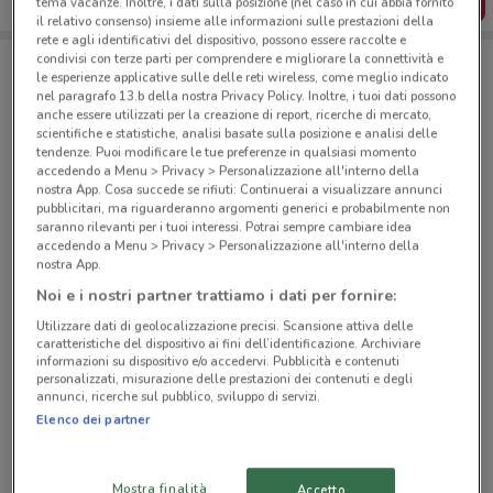
SCARICA L’APP
tema vacanze. Inoltre, i dati sulla posizione (nel caso in cui abbia fornito
il relativo consenso) insieme alle informazioni sulle prestazioni della
rete e agli identificativi del dispositivo, possono essere raccolte e
condivisi con terze parti per comprendere e migliorare la connettività e
le esperienze applicative sulle delle reti wireless, come meglio indicato
Negozi Tigotà a Brescia
nel paragrafo 13.b della nostra Privacy Policy. Inoltre, i tuoi dati possono
anche essere utilizzati per la creazione di report, ricerche di mercato,
scientifiche e statistiche, analisi basate sulla posizione e analisi delle
tendenze. Puoi modificare le tue preferenze in qualsiasi momento
accedendo a Menu > Privacy > Personalizzazione all'interno della
nostra App. Cosa succede se rifiuti: Continuerai a visualizzare annunci
pubblicitari, ma riguarderanno argomenti generici e probabilmente non
saranno rilevanti per i tuoi interessi. Potrai sempre cambiare idea
© MapTiler
© OpenStreetMap contributors
accedendo a Menu > Privacy > Personalizzazione all'interno della
nostra App.
Via Porcellaga, 20 Brescia
Noi e i nostri partner trattiamo i dati per fornire:
674 m
CHIUSO
Utilizzare dati di geolocalizzazione precisi. Scansione attiva delle
caratteristiche del dispositivo ai fini dell’identificazione. Archiviare
informazioni su dispositivo e/o accedervi. Pubblicità e contenuti
Via Apollonio, 15/17 Brescia
personalizzati, misurazione delle prestazioni dei contenuti e degli
annunci, ricerche sul pubblico, sviluppo di servizi.
1.1 km
CHIUSO
Elenco dei partner
Via Foro Boario, 16/B Brescia
1.5 km
CHIUSO
Mostra finalità
Accetto