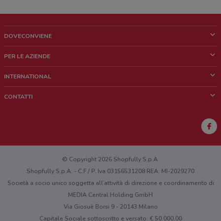
DOVECONVIENE
Cos'è DoveConviene
PER LE AZIENDE
Chi siamo
Cosa facciamo
INTERNATIONAL
News e media
Richieste commerciali e marketing
Brazil
CONTATTI
Lavora con noi
Mexico
Segnalazione punto vendita
France
Segnalazione Volantino
Australia
Hai un malfunzionamento sul web o sull'app?
New Zealand
© Copyright 2026 Shopfully S.p.A.
Shopfully S.p.A. - C.F / P. Iva 03156531208 REA: MI-2029270
Società a socio unico soggetta all’attività di direzione e coordinamento di
MEDIA Central Holding GmbH
Via Giosuè Borsi 9 - 20143 Milano
Capitale Sociale sottoscritto e versato: € 50.000,00