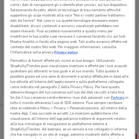
come i dati di navigazione gli o identificatori univoci, sul tuo dispositivo.
Tutte le promozioni di questo negozio
Selezionando Accetto, abiliti le tecnologie di tracciamento affinché
supportino gli scopi mostrati alla voce "Noi e i nostri partner trattiamo i
dati da fornire". Nel caso in cui queste tecnologie dovessero essere
disabilitate, alcuni contenuti e annunci visualizzati potrebbero non
essere rilevanti. Puoi accedere nuovamente a questo menu per
modificare le tue scelte o per revocare il consenso facendo clic sul link
Mostra finalità in fondo alla pagina web. Tali scelte avranno effetto nel
contesto del nostro Sito web. Per maggiori informazioni, consulta
l'Informativa sulla privacy.
Privacy policy
Permettici di fornirti offerte più vicine ai tuoi bisogni: Utilizzando
Shopfully/Tiendeo puoi visualizzare inserzioni e offerte per i tuoi acquisti
quotidiani più attinenti ai tuoi gusti e al tuo mondo. Tutto questo è
possibile grazie ad una serie di strumenti e analisi effettuate in base alle
Tigotà
tue attività all'interno dell'applicazione e sulle piattaforme collegate,
come indicato nel paragrafo 2 della Privacy Policy. Per fare questo,
Scade il 31/08
674 m
abbiamo bisogno del tuo consenso sull'uso dei dati raccolti a tale fine.
Se dai il tuo consenso condivideremo i tuoi dati personali con
Partners
in
tutto il mondo attraverso l’uso di SDK esterne. Puoi sempre cambiare
idea accedendo a Menu > Privacy > Personalizzazione, all’interno della
Porta DoveConviene sempre con te!
nostra App. Cosa succede se accetti: Le inserzioni pubblicitarie che
Puoi trovare le migliori offerte dei negozi vicino a te,
visualizzerai all'interno dell’app potranno trattare di argomenti relativi
salvarle e creare la tua lista del risparmio, comodamente
alla tua cronologia di navigazione su piattaforme esterne a
dal tuo cellulare.
Shopfully/Tiendeo. Ad esempio, se un servizio a noi collegato ci informa
che hai navigato in un sito di viaggi, potremo mostrarti delle offerte a