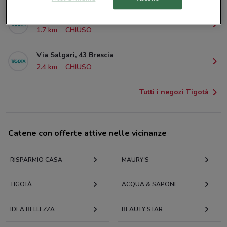
Via Corsica, 56/58 Brescia
1.7 km
CHIUSO
Via Salgari, 43 Brescia
2.4 km
CHIUSO
Tutti i negozi Tigotà
Catene con offerte attive nelle vicinanze
RISPARMIO CASA
MAURY'S
TIGOTÀ
ACQUA & SAPONE
IDEA BELLEZZA
BEAUTY STAR