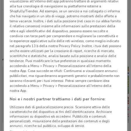
visualizzerai all'interno dell’app potranno trattare di argomenti relativi
11.7 km
CHIUSO
alla tua cronologia di navigazione su piattaforme esterne a
Shopfully/Tiendeo. Ad esempio, se un servizio a noi collegato ci informa
che hai navigato in un sito di viaggi, potremo mostrarti delle offerte a
Via Mantova, 36 Lonato
tema vacanze. Inoltre, i dati sulla posizione (nel caso in cui abbia fornito
25.2 km
CHIUSO
il relativo consenso) insieme alle informazioni sulle prestazioni della
rete e agli identificativi del dispositivo, possono essere raccolte e
condivisi con terze parti per comprendere e migliorare la connettività e
Tutti i negozi Sephora
le esperienze applicative sulle delle reti wireless, come meglio indicato
nel paragrafo 13.b della nostra Privacy Policy. Inoltre, i tuoi dati possono
anche essere utilizzati per la creazione di report, ricerche di mercato,
scientifiche e statistiche, analisi basate sulla posizione e analisi delle
Altri volantini nelle vicinanze
tendenze. Puoi modificare le tue preferenze in qualsiasi momento
accedendo a Menu > Privacy > Personalizzazione all'interno della
nostra App. Cosa succede se rifiuti: Continuerai a visualizzare annunci
pubblicitari, ma riguarderanno argomenti generici e probabilmente non
saranno rilevanti per i tuoi interessi. Potrai sempre cambiare idea
accedendo a Menu > Privacy > Personalizzazione all'interno della
nostra App.
Noi e i nostri partner trattiamo i dati per fornire:
Utilizzare dati di geolocalizzazione precisi. Scansione attiva delle
caratteristiche del dispositivo ai fini dell’identificazione. Archiviare
informazioni su dispositivo e/o accedervi. Pubblicità e contenuti
personalizzati, misurazione delle prestazioni dei contenuti e degli
annunci, ricerche sul pubblico, sviluppo di servizi.
dm
Caddy's
Foxy