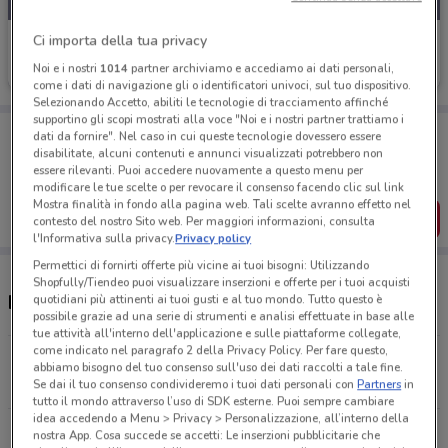
Ci importa della tua privacy
Sephora
Noi e i nostri
1014
partner archiviamo e accediamo ai dati personali,
Scade il 31/08
4.4 km
come i dati di navigazione gli o identificatori univoci, sul tuo dispositivo.
Selezionando Accetto, abiliti le tecnologie di tracciamento affinché
supportino gli scopi mostrati alla voce "Noi e i nostri partner trattiamo i
Porta DoveConviene sempre con te!
dati da fornire". Nel caso in cui queste tecnologie dovessero essere
Puoi trovare le migliori offerte dei negozi vicino a te,
disabilitate, alcuni contenuti e annunci visualizzati potrebbero non
salvarle e creare la tua lista del risparmio, comodamente
essere rilevanti. Puoi accedere nuovamente a questo menu per
dal tuo cellulare.
modificare le tue scelte o per revocare il consenso facendo clic sul link
Mostra finalità in fondo alla pagina web. Tali scelte avranno effetto nel
SCARICA L’APP
contesto del nostro Sito web. Per maggiori informazioni, consulta
l'Informativa sulla privacy.
Privacy policy
Permettici di fornirti offerte più vicine ai tuoi bisogni: Utilizzando
Shopfully/Tiendeo puoi visualizzare inserzioni e offerte per i tuoi acquisti
Negozi Sephora e orari
quotidiani più attinenti ai tuoi gusti e al tuo mondo. Tutto questo è
possibile grazie ad una serie di strumenti e analisi effettuate in base alle
tue attività all'interno dell'applicazione e sulle piattaforme collegate,
come indicato nel paragrafo 2 della Privacy Policy. Per fare questo,
Via Luigi Einaudi Roncadelle
abbiamo bisogno del tuo consenso sull'uso dei dati raccolti a tale fine.
4.4 km
Se dai il tuo consenso condivideremo i tuoi dati personali con
Partners
in
tutto il mondo attraverso l’uso di SDK esterne. Puoi sempre cambiare
idea accedendo a Menu > Privacy > Personalizzazione, all’interno della
Viale Italia, 31 Brescia
nostra App. Cosa succede se accetti: Le inserzioni pubblicitarie che