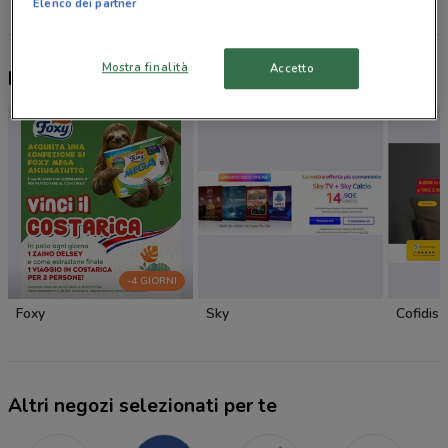
Elenco dei partner
Mostra finalità
Accetto
Nuovi prodotti da provare
-4 GIORNI
Foxy
Sky
Cofidis
Altri negozi selezionati per te