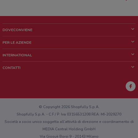
DOVECONVIENE
Cos'è DoveConviene
PER LE AZIENDE
Chi siamo
Cosa facciamo
INTERNATIONAL
News e media
Richieste commerciali e marketing
Brazil
CONTATTI
Lavora con noi
Mexico
Segnalazione punto vendita
France
Segnalazione Volantino
Australia
Hai un malfunzionamento sul web o sull'app?
New Zealand
© Copyright 2026 Shopfully S.p.A.
Shopfully S.p.A. - C.F / P. Iva 03156531208 REA: MI-2029270
Società a socio unico soggetta all’attività di direzione e coordinamento di
MEDIA Central Holding GmbH
Via Giosuè Borsi 9 - 20143 Milano