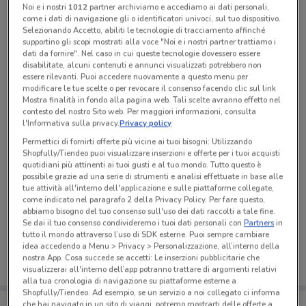
Noi e i nostri
1012
partner archiviamo e accediamo ai dati personali,
Tutte le promozioni di questo negozio
come i dati di navigazione gli o identificatori univoci, sul tuo dispositivo.
Selezionando Accetto, abiliti le tecnologie di tracciamento affinché
supportino gli scopi mostrati alla voce "Noi e i nostri partner trattiamo i
dati da fornire". Nel caso in cui queste tecnologie dovessero essere
disabilitate, alcuni contenuti e annunci visualizzati potrebbero non
essere rilevanti. Puoi accedere nuovamente a questo menu per
modificare le tue scelte o per revocare il consenso facendo clic sul link
Mostra finalità in fondo alla pagina web. Tali scelte avranno effetto nel
contesto del nostro Sito web. Per maggiori informazioni, consulta
l'Informativa sulla privacy.
Privacy policy
Permettici di fornirti offerte più vicine ai tuoi bisogni: Utilizzando
Shopfully/Tiendeo puoi visualizzare inserzioni e offerte per i tuoi acquisti
quotidiani più attinenti ai tuoi gusti e al tuo mondo. Tutto questo è
possibile grazie ad una serie di strumenti e analisi effettuate in base alle
tue attività all'interno dell'applicazione e sulle piattaforme collegate,
come indicato nel paragrafo 2 della Privacy Policy. Per fare questo,
Ci dispiace, al momento non abbiamo pubblicato
abbiamo bisogno del tuo consenso sull'uso dei dati raccolti a tale fine.
volantini nella tua zona. Riprova più tardi.
Se dai il tuo consenso condivideremo i tuoi dati personali con
Partners
in
tutto il mondo attraverso l’uso di SDK esterne. Puoi sempre cambiare
idea accedendo a Menu > Privacy > Personalizzazione, all’interno della
nostra App. Cosa succede se accetti: Le inserzioni pubblicitarie che
visualizzerai all'interno dell’app potranno trattare di argomenti relativi
alla tua cronologia di navigazione su piattaforme esterne a
Shopfully/Tiendeo. Ad esempio, se un servizio a noi collegato ci informa
Porta DoveConviene sempre con te!
che hai navigato in un sito di viaggi, potremo mostrarti delle offerte a