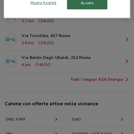
Mostra finalità
Accetto
Viale di Valle Aurelia, 30 Roma
3.7 km
CHIUSO
Via Trionfale, 437 Roma
3.8 km
CHIUSO
Via Baldo Degli Ubaldi, 212 Roma
4 km
CHIUSO
Tutti i negozi A2A Energia
Catene con offerte attive nelle vicinanze
ENEL X PAY
ILIAD