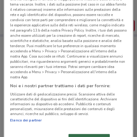
Puoi trovare le migliori offerte dei negozi vicino a te,
tema vacanze. Inoltre, i dati sulla posizione (nel caso in cui abbia fornito
salvarle e creare la tua lista del risparmio, comodamente
il relativo consenso) insieme alle informazioni sulle prestazioni della
dal tuo cellulare.
rete e agli identificativi del dispositivo, possono essere raccolte e
condivisi con terze parti per comprendere e migliorare la connettività e
SCARICA L’APP
le esperienze applicative sulle delle reti wireless, come meglio indicato
nel paragrafo 13.b della nostra Privacy Policy. Inoltre, i tuoi dati possono
anche essere utilizzati per la creazione di report, ricerche di mercato,
scientifiche e statistiche, analisi basate sulla posizione e analisi delle
tendenze. Puoi modificare le tue preferenze in qualsiasi momento
Negozi A2A Energia a Vedelago
accedendo a Menu > Privacy > Personalizzazione all'interno della
nostra App. Cosa succede se rifiuti: Continuerai a visualizzare annunci
pubblicitari, ma riguarderanno argomenti generici e probabilmente non
saranno rilevanti per i tuoi interessi. Potrai sempre cambiare idea
accedendo a Menu > Privacy > Personalizzazione all'interno della
nostra App.
Noi e i nostri partner trattiamo i dati per fornire:
© MapTiler
© OpenStreetMap contributors
Utilizzare dati di geolocalizzazione precisi. Scansione attiva delle
caratteristiche del dispositivo ai fini dell’identificazione. Archiviare
informazioni su dispositivo e/o accedervi. Pubblicità e contenuti
Via Cascina Clodia, 179 Roma
personalizzati, misurazione delle prestazioni dei contenuti e degli
1.2 km
CHIUSO
annunci, ricerche sul pubblico, sviluppo di servizi.
Elenco dei partner
Via Pio Ix, 217/219 Roma
3.7 km
CHIUSO